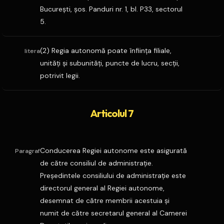
Bucureşti, şos. Panduri nr. 1, bl. P33, sectorul
5.
(2) Regia autonomă poate înfiinţa filiale,
litera
unităţi şi subunităţi, puncte de lucru, secţii,
potrivit legii.
Articolul 7
Conducerea Regiei autonome este asigurată
Paragraf
de către consiliul de administraţie.
Preşedintele consiliului de administraţie este
directorul general al Regiei autonome,
desemnat de către membrii acestuia şi
numit de către secretarul general al Camerei