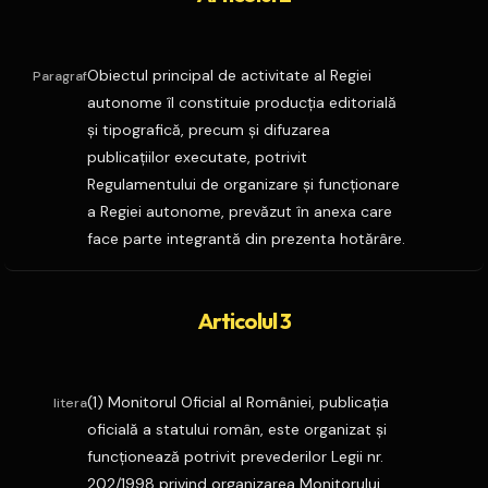
Obiectul principal de activitate al Regiei
Paragraf
autonome îl constituie producţia editorială
şi tipografică, precum şi difuzarea
publicaţiilor executate, potrivit
Regulamentului de organizare şi funcţionare
a Regiei autonome, prevăzut în anexa care
face parte integrantă din prezenta hotărâre.
Articolul 3
(1) Monitorul Oficial al României, publicaţia
litera
oficială a statului român, este organizat şi
funcţionează potrivit prevederilor Legii nr.
202/1998 privind organizarea Monitorului