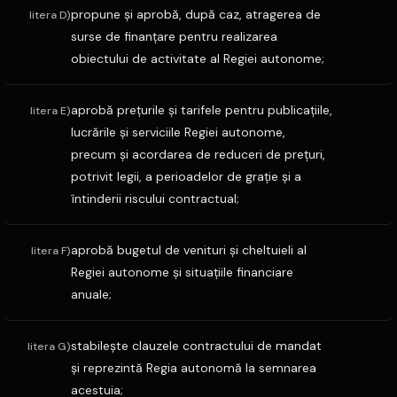
propune şi aprobă, după caz, atragerea de
litera D)
surse de finanţare pentru realizarea
obiectului de activitate al Regiei autonome;
aprobă preţurile şi tarifele pentru publicaţiile,
litera E)
lucrările şi serviciile Regiei autonome,
precum şi acordarea de reduceri de preţuri,
potrivit legii, a perioadelor de graţie şi a
întinderii riscului contractual;
aprobă bugetul de venituri şi cheltuieli al
litera F)
Regiei autonome şi situaţiile financiare
anuale;
stabileşte clauzele contractului de mandat
litera G)
şi reprezintă Regia autonomă la semnarea
acestuia;