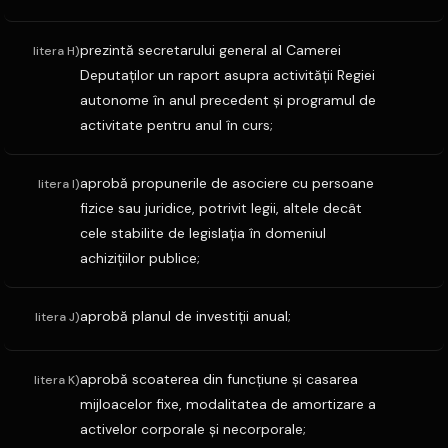
prezintă secretarului general al Camerei
litera H)
Deputaţilor un raport asupra activităţii Regiei
autonome în anul precedent şi programul de
activitate pentru anul în curs;
aprobă propunerile de asociere cu persoane
litera I)
fizice sau juridice, potrivit legii, altele decât
cele stabilite de legislaţia în domeniul
achiziţiilor publice;
aprobă planul de investiţii anual;
litera J)
aprobă scoaterea din funcţiune şi casarea
litera K)
mijloacelor fixe, modalitatea de amortizare a
activelor corporale şi necorporale;