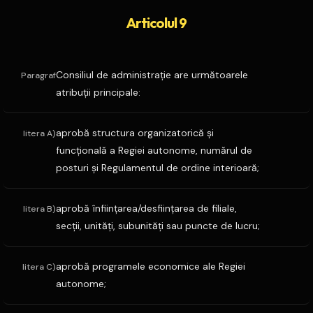
Articolul 9
Consiliul de administraţie are următoarele
Paragraf
atribuţii principale:
aprobă structura organizatorică şi
litera A)
funcţională a Regiei autonome, numărul de
posturi şi Regulamentul de ordine interioară;
aprobă înfiinţarea/desfiinţarea de filiale,
litera B)
secţii, unităţi, subunităţi sau puncte de lucru;
aprobă programele economice ale Regiei
litera C)
autonome;