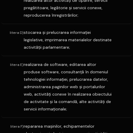
realizarea altor activităţi de tipărire, servicii
pregătitoare, legătorie şi servicii conexe,
reproducerea înregistrărilor;
stocarea şi prelucrarea informaţiei
litera D)
legislative, imprimarea materialelor destinate
activităţii parlamentare;
realizarea de software, editarea altor
litera E)
produse software, consultanţă în domeniul
tehnologiei informaţiei, prelucrarea datelor,
administrarea paginilor web şi portalurilor
web, activităţi conexe în realizarea obiectului
de activitate şi la comandă, alte activităţi de
servicii informaţionale;
repararea maşinilor, echipamentelor
litera F)