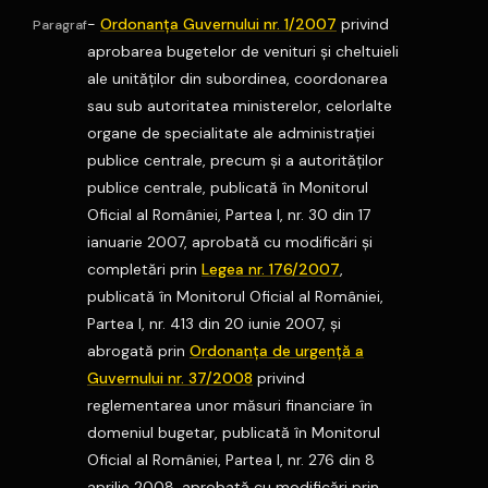
-
Ordonanţa Guvernului nr. 1/2007
privind
Paragraf
aprobarea bugetelor de venituri şi cheltuieli
ale unităţilor din subordinea, coordonarea
sau sub autoritatea ministerelor, celorlalte
organe de specialitate ale administraţiei
publice centrale, precum şi a autorităţilor
publice centrale, publicată în Monitorul
Oficial al României, Partea I, nr. 30 din 17
ianuarie 2007, aprobată cu modificări şi
completări prin
Legea nr. 176/2007
,
publicată în Monitorul Oficial al României,
Partea I, nr. 413 din 20 iunie 2007, şi
abrogată prin
Ordonanţa de urgenţă a
Guvernului nr. 37/2008
privind
reglementarea unor măsuri financiare în
domeniul bugetar, publicată în Monitorul
Oficial al României, Partea I, nr. 276 din 8
aprilie 2008, aprobată cu modificări prin