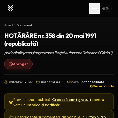
EN
Acasă
Document
HOTĂRÂRE nr. 358 din 20 mai 1991
(republicată)
privind înfiinţarea şi organizarea Regiei Autonome "Monitorul Oficial")
Abrogat
Emitent
:
GUVERNUL
Publicat
:
13.04.1994
Versiune
:
consolidata
Sursă oficială
Previzualizare publică.
Creează cont gratuit
pentru
versiuni istorice și notificări.
Jurisprudență și comentarii disponibile în
Ortexo Pro
.