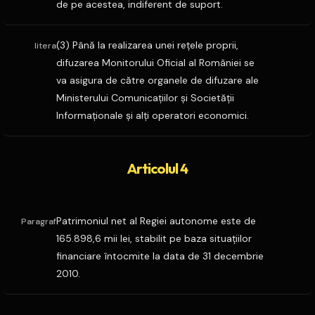
de pe acestea, indiferent de suport.
(3) Până la realizarea unei reţele proprii,
litera
difuzarea Monitorului Oficial al României se
va asigura de către organele de difuzare ale
Ministerului Comunicaţiilor şi Societăţii
Informaţionale şi alţi operatori economici.
Articolul 4
Patrimoniul net al Regiei autonome este de
Paragraf
165.898,6 mii lei, stabilit pe baza situaţiilor
financiare întocmite la data de 31 decembrie
2010.