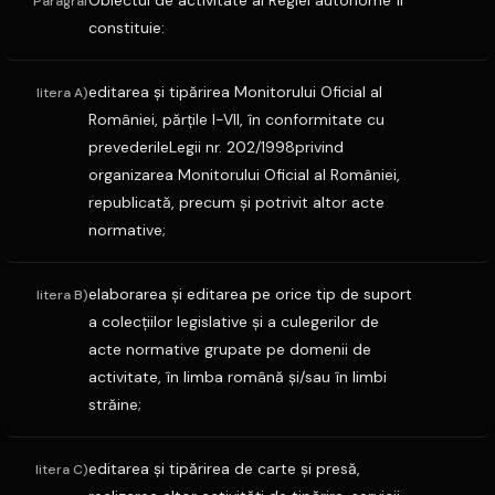
Obiectul de activitate al Regiei autonome îl
Paragraf
constituie:
editarea şi tipărirea Monitorului Oficial al
litera A)
României, părţile I-VII, în conformitate cu
prevederileLegii nr. 202/1998privind
organizarea Monitorului Oficial al României,
republicată, precum şi potrivit altor acte
normative;
elaborarea şi editarea pe orice tip de suport
litera B)
a colecţiilor legislative şi a culegerilor de
acte normative grupate pe domenii de
activitate, în limba română şi/sau în limbi
străine;
editarea şi tipărirea de carte şi presă,
litera C)