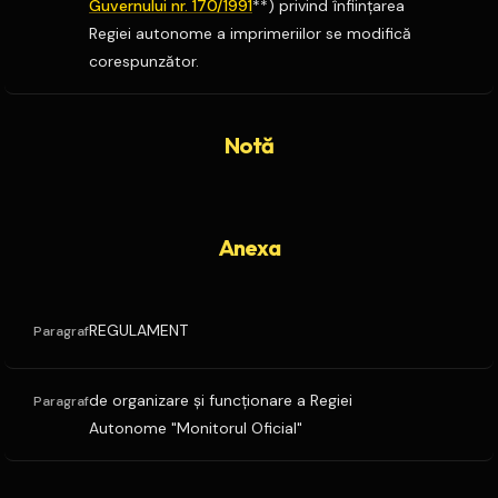
Guvernului nr. 170/1991
**) privind înfiinţarea
Regiei autonome a imprimeriilor se modifică
corespunzător.
Notă
Anexa
REGULAMENT
Paragraf
de organizare şi funcţionare a Regiei
Paragraf
Autonome "Monitorul Oficial"