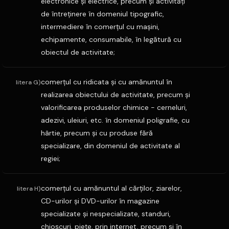
electronice şi electrice, precum şi activităţi
de întreţinere în domeniul tipografic,
intermediere în comerţul cu maşini,
echipamente, consumabile, în legătură cu
obiectul de activitate;
comerţul cu ridicata şi cu amănuntul în
litera G)
realizarea obiectului de activitate, precum şi
valorificarea produselor chimice - cerneluri,
adezivi, uleiuri, etc. în domeniul poligrafie, cu
hârtie, precum şi cu produse fără
specializare, din domeniul de activitate al
regiei;
comerţul cu amănuntul al cărţilor, ziarelor,
litera H)
CD-urilor şi DVD-urilor în magazine
specializate şi nespecializate, standuri,
chioşcuri, pieţe, prin internet, precum şi în