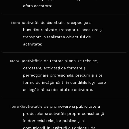
afara acestora;
activităţi de distribuţie şi expediţie a
litera I)
bunurilor realizate, transportul acestora şi
transport în realizarea obiectului de
activitate;
activităţile de testare şi analize tehnice,
litera J)
cercetare, activităţi de formare şi
perfecţionare profesională, precum şi alte
forme de învăţământ, în condiţiile legii, care
au legătură cu obiectul de activitate;
activităţile de promovare şi publicitate a
litera K)
produselor şi activităţii proprii, consultanţă
în domeniul relaţiilor publice şi al
comunicării, în legătură cu obiectul de