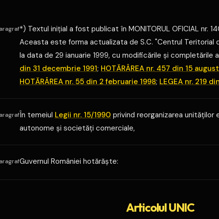
*) Textul iniţial a fost publicat în MONITORUL OFICIAL nr. 1
aragraf
Aceasta este forma actualizata de S.C. "Centrul Teritorial d
la data de 29 ianuarie 1999, cu modificările şi completările
din 31 decembrie 1991
;
HOTĂRÂREA nr. 457 din 15 august
HOTĂRÂREA nr. 55 din 2 februarie 1998
;
LEGEA nr. 219 di
În temeiul
Legii nr. 15/1990
privind reorganizarea unităţilor
aragraf
autonome şi societăţi comerciale,
Guvernul României hotărăşte:
aragraf
Articolul UNIC