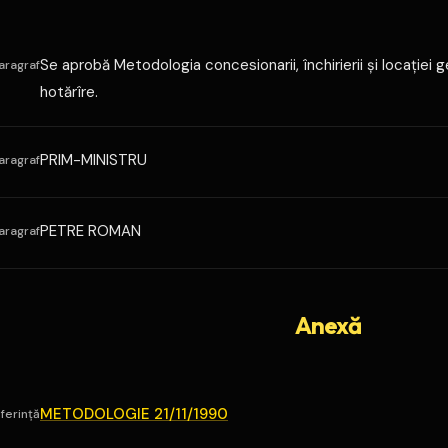
Se aprobă Metodologia concesionarii, închirierii şi locaţiei g
aragraf
hotărîre.
PRIM-MINISTRU
aragraf
PETRE ROMAN
aragraf
Anexă
METODOLOGIE 21/11/1990
ferință