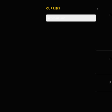
CUPRINS
1
P
Articolul unic
P
P