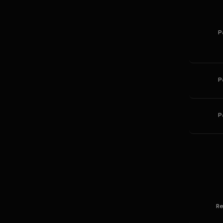
P
P
P
Re