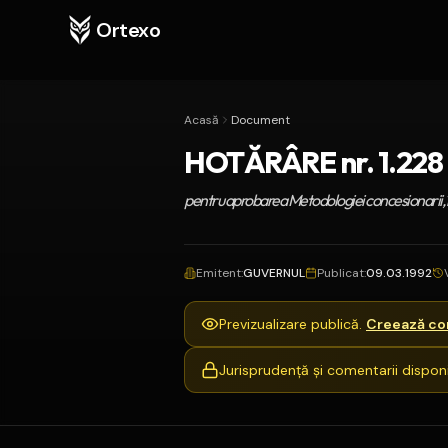
Ortexo
Acasă
Document
HOTĂRÂRE nr. 1.228 d
pentru aprobarea Metodologiei concesionarii, închi
Emitent
:
GUVERNUL
Publicat
:
09.03.1992
Previzualizare publică.
Creează con
Jurisprudență și comentarii disponi