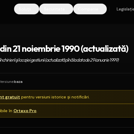
Soluții
Securitate
Companie
Legislați
in 21 noiembrie 1990 (actualizată)
rierii şi locaţiei gestiunii (actualizată pînă la data de 29 ianuarie 1999)
Versiune
:
baza
t gratuit
pentru versiuni istorice și notificări.
bile în
Ortexo Pro
.