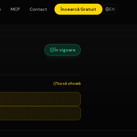
e
MCP
Contact
Încearcă Gratuit
EN
În vigoare
Sursă oficială