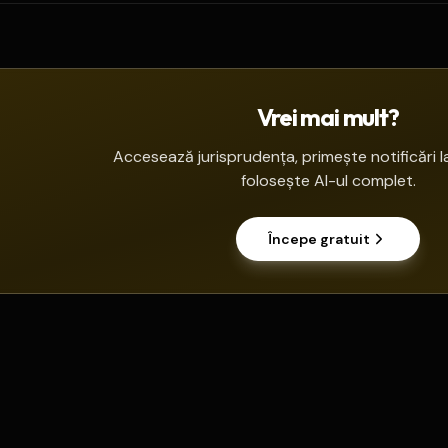
Vrei mai mult?
Accesează jurisprudența, primește notificări la
folosește AI-ul complet.
Începe gratuit