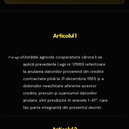
Articolul 1
Unităţile agricole cooperatiste cărora li se
Paragraf
aplică prevederile Legii nr. 1/1989 referitoare
la anularea datoriilor provenind din credite
contractate pînă la 31 decembrie 1985 şi a
dobinzilor neachitate aferente acestor
credite, precum şi cuantumul datoriilor
anulate, sînt prevăzute în anexele 1-41*, care
fac parte integrantă din prezentul decret.