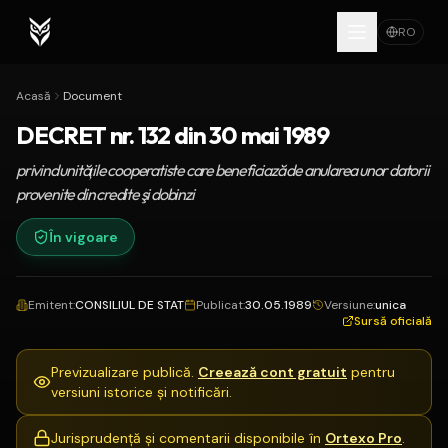
RO
Acasă
Document
DECRET nr. 132 din 30 mai 1989
privind unităţile cooperatiste care beneficiază de anularea unor datorii
provenite din credite şi dobinzi
În vigoare
Emitent
:
CONSILIUL DE STAT
Publicat
:
30.05.1989
Versiune
:
unica
Sursă oficială
Previzualizare publică.
Creează cont gratuit
pentru
versiuni istorice și notificări.
Jurisprudență și comentarii disponibile în
Ortexo Pro
.