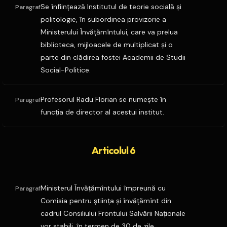
Se înfiinţează Institutul de teorie socială şi
Paragraf
politologie, în subordinea provizorie a
Ministerului Învăţămîntului, care va prelua
biblioteca, mijloacele de multiplicat şi o
parte din clădirea fostei Academii de Studii
Social-Politice.
Profesorul Radu Florian se numeşte în
Paragraf
funcţia de director al acestui institut.
Articolul 6
Ministerul Învăţămîntului împreună cu
Paragraf
Comisia pentru ştiinţa şi învăţămînt din
cadrul Consiliului Frontului Salvării Naţionale
vor stabili, în termen de 30 de zile,