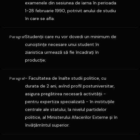
examenele din sesiunea de iarna în perioada
1-28 februarie 1990, potrivit anului de studiu
în care se afla.
Studenţii care nu vor dovedi un minimum de
Paragraf
cunoştinţe necesare unui student în
ziaristica urmează să fie încadraţi în
producţie;
- Facultatea de înalte studii politice, cu
Paragraf
durata de 2 ani, avînd profil postuniversitar,
asigura pregătirea necesară activităţii -
pentru expertiza specializată - în instituţiile
centrale ale statului, la nivelul partidelor
politice, al Ministerului Afacerilor Externe şi în
învăţămîntul superior.