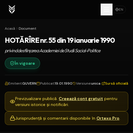
EN
Acasă
Document
HOTĂRÎRE nr. 55 din 19 ianuarie 1990
privind desfiinţarea Academiei de Studii Social-Politice
În vigoare
Emitent
:
GUVERN
Publicat
:
19.01.1990
Versiune
:
unica
Sursă oficială
Previzualizare publică.
Creează cont gratuit
pentru
versiuni istorice și notificări.
Jurisprudență și comentarii disponibile în
Ortexo Pro
.