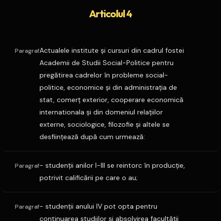
Articolul 4
Actualele institute şi cursuri din cadrul fostei
Paragraf
Academii de Studii Social-Politice pentru
pregătirea cadrelor în probleme social-
politice, economice şi din administraţia de
stat, comerţ exterior, cooperare economică
internationala şi din domeniul relaţiilor
externe, sociologice, filozofie şi altele se
desfiinţează după cum urmează:
- studenţii anilor I-III se reintorc în producţie,
Paragraf
potrivit calificării pe care o au;
- studenţii anului IV pot opta pentru
Paragraf
continuarea studiilor şi absolvirea facultăţii