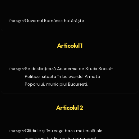
Guvernul României hotărăşte:
Paragraf
Articolul 1
Se desfiinţează Academia de Studii Social-
Paragraf
Politice, situata în bulevardul Armata
Poporului, municipiul Bucureşti.
Articolul 2
Clădirile şi întreaga baza materială ale
Paragraf
acestei instituţii trec în patrimoniul