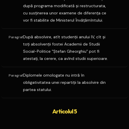
după programa modificată şi restructurata,
cu susţinerea unor examene de diferenţa ce
vor fi stabilite de Ministerul Învăţămîntului.
După absolvire, atît studenţii anului IV, cît şi
Paragraf
toţi absolvenţii fostei Academii de Studii
Social-Politice "Ştefan Gheorghiu" pot fi
atestaţi, la cerere, ca avînd studii superioare.
Diplomele omologate nu intră în
Paragraf
obligativitatea unei repartiţii la absolvire din
partea statului.
Articolul 5