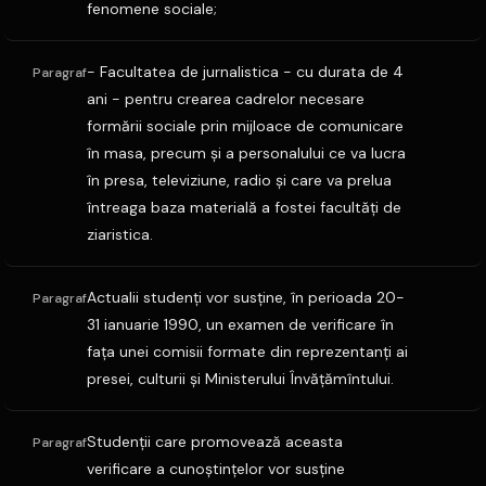
fenomene sociale;
- Facultatea de jurnalistica - cu durata de 4
Paragraf
ani - pentru crearea cadrelor necesare
formării sociale prin mijloace de comunicare
în masa, precum şi a personalului ce va lucra
în presa, televiziune, radio şi care va prelua
întreaga baza materială a fostei facultăţi de
ziaristica.
Actualii studenţi vor susţine, în perioada 20-
Paragraf
31 ianuarie 1990, un examen de verificare în
faţa unei comisii formate din reprezentanţi ai
presei, culturii şi Ministerului Învăţămîntului.
Studenţii care promovează aceasta
Paragraf
verificare a cunoştinţelor vor susţine