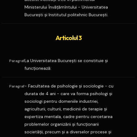
Ministerului Învăţămîntului - Universitatea
Bucureşti şi Institutul politehnic Bucureşti.
Articolul 3
La Universitatea Bucureşti se constituie şi
Paragraf
funcţionează:
- Facultatea de psihologie şi sociologie - cu
Paragraf
durata de 4 ani - care va forma psihologi şi
sociologi pentru domeniile industriei,
agriculturii, culturii, medicinii de terapie şi
expertiza mentala, cadre pentru cercetarea
problemelor organizării şi funcţionarii
societăţii, precum şi a diverselor procese şi