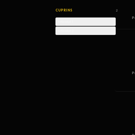
CUPRINS
2
P
Articolul 1
Articolul 2
P