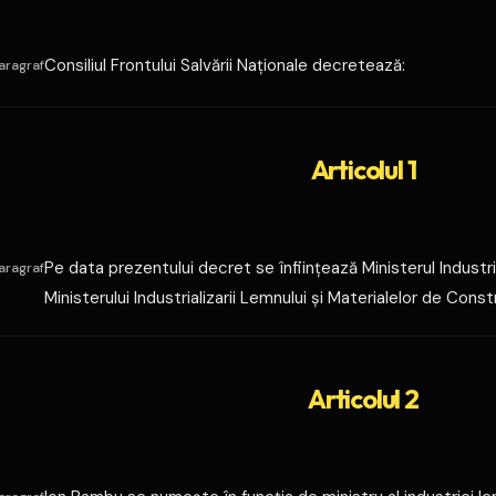
Consiliul Frontului Salvării Naţionale decretează:
aragraf
Articolul 1
Pe data prezentului decret se înfiinţează Ministerul Industr
aragraf
Ministerului Industrializarii Lemnului şi Materialelor de Const
Articolul 2