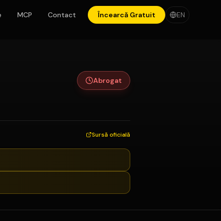
e
MCP
Contact
Încearcă Gratuit
EN
Abrogat
Sursă oficială