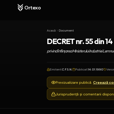
Ortexo
Acasă
Document
DECRET nr. 55 din 14
privind înfiinţarea Ministerului Industriei Lemnul
Emitent
:
C.F.S.N.
Publicat
:
14.01.1990
Vers
Previzualizare publică.
Creează con
Jurisprudență și comentarii disponi