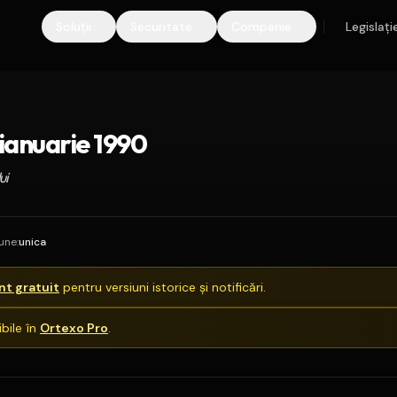
Soluții
Securitate
Companie
Legislați
 ianuarie 1990
ui
iune
:
unica
t gratuit
pentru versiuni istorice și notificări.
bile în
Ortexo Pro
.