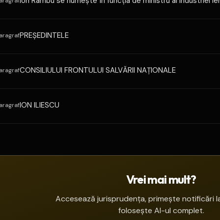
Ion Rambu se numeşte în funcţia de ministru al industriei le
aragraf
PREŞEDINTELE
aragraf
CONSILIULUI FRONTULUI SALVĂRII NAŢIONALE
aragraf
ION ILIESCU
aragraf
Vrei mai mult?
Accesează jurisprudența, primește notificări la
folosește AI-ul complet.