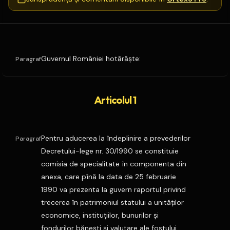
Guvernul României hotărăşte:
Paragraf
Articolul 1
Pentru aducerea la îndeplinire a prevederilor
Paragraf
Decretului-lege nr. 30/1990 se constituie
comisia de specialitate în componenta din
anexa, care pînă la data de 25 februarie
1990 va prezenta la guvern raportul privind
trecerea în patrimoniul statului a unităţilor
economice, instituţiilor, bunurilor şi
fondurilor băneşti şi valutare ale fostului