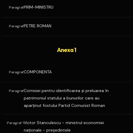
PRIM-MINISTRU
Paragraf
PETRE ROMAN
Paragraf
Anexa 1
COMPONENTA
Paragraf
Comisiei pentru identificarea şi preluarea în
Paragraf
patrimoniul statului a bunurilor care au
aparţinut fostului Partid Comunist Roman
Victor Stanculescu - ministrul economiei
Paragraf 1
naţionale - preşedintele