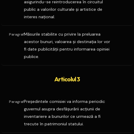
asigurindu-se reintroducerea în circuitul
public a valorilor culturale şi artistice de
interes naţional.
Măsurile stabilite cu privire la preluarea
Paragraf
acestor bunuri, valoarea şi destinaţia lor vor
fi date publicităţii pentru informarea opiniei
publice.
Articolul 3
Preşedintele comisiei va informa periodic
Paragraf
guvernul asupra desfăşurării acţiunii de
inventariere a bunurilor ce urmează a fi
trecute în patrimoniul statului.