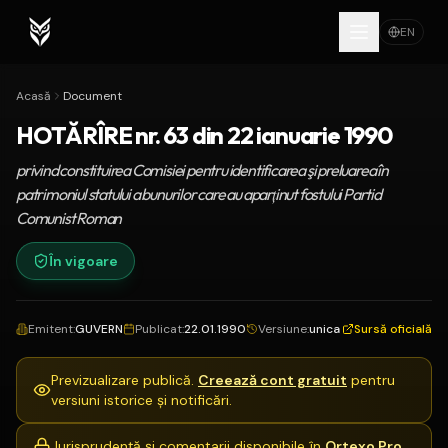
EN
Acasă
Document
HOTĂRÎRE nr. 63 din 22 ianuarie 1990
privind constituirea Comisiei pentru identificarea şi preluarea în
patrimoniul statului a bunurilor care au aparţinut fostului Partid
Comunist Roman
În vigoare
Emitent
:
GUVERN
Publicat
:
22.01.1990
Versiune
:
unica
Sursă oficială
Previzualizare publică.
Creează cont gratuit
pentru
versiuni istorice și notificări.
Jurisprudență și comentarii disponibile în
Ortexo Pro
.