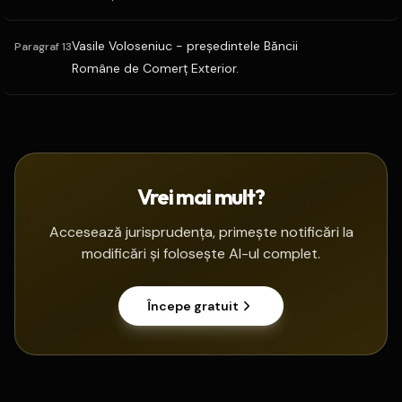
Vasile Voloseniuc - preşedintele Băncii
Paragraf 13
Române de Comerţ Exterior.
Vrei mai mult?
Accesează jurisprudența, primește notificări la
modificări și folosește AI-ul complet.
Începe gratuit