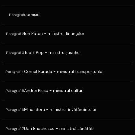
comisiei
Paragraf
Ion Patan - ministrul finanţelor
Paragraf 2
Teofil Pop - ministrul justiţiei
Paragraf 3
Cornel Burada - ministrul transporturilor
Paragraf 4
Andrei Plesu - ministrul culturii
Paragraf 5
Mihai Sora - ministrul învăţămîntului
Paragraf 6
Dan Enachescu - ministrul sănătăţii
Paragraf 7