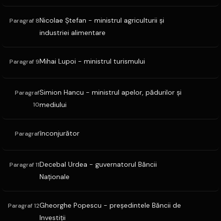
Nicolae Ştefan - ministrul agriculturii şi
Paragraf 8
industriei alimentare
Mihai Lupoi - ministrul turismului
Paragraf 9
Simion Hancu - ministrul apelor, pădurilor şi
Paragraf
mediului
10
înconjurător
Paragraf
Decebal Urdea - guvernatorul Băncii
Paragraf 11
Naţionale
Gheorghe Popescu - preşedintele Băncii de
Paragraf 12
Investiţii