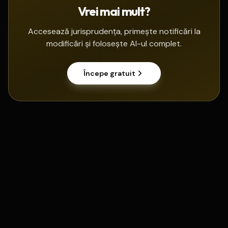
Vrei mai mult?
Accesează jurisprudența, primește notificări la
modificări și folosește AI-ul complet.
Începe gratuit