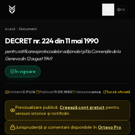
EN
Acasă
Document
DECRET nr. 224 din 11 mai 1990
pentru ratificarea protocoalelor adiţionale I şi II la Convenţiile de la
Geneva din 12 august 1949
În vigoare
Emitent
:
C.P.U.N.
Publicat
:
11.05.1990
Versiune
:
unica
Sursă oficială
Previzualizare publică.
Creează cont gratuit
pentru
versiuni istorice și notificări.
Jurisprudență și comentarii disponibile în
Ortexo Pro
.