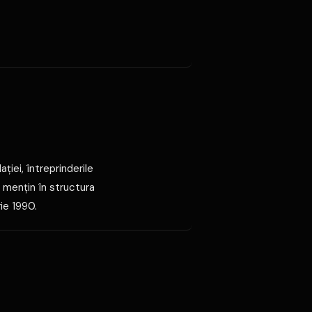
ţiei, întreprinderile
 menţin în structura
ie 1990.