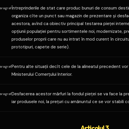
Întreprinderile de stat care produc bunuri de consum destin
aragraf
organiza cîte un punct sau magazin de prezentare şi desfac
acestora, avînd ca obiectiv principal testarea pieţei inter
opţiunii populaţiei pentru sortimentele noi, modernizate, pr
produselor proprii care nu au intrat în mod curent în circuit
prototipuri, capete de serie).
Pentru alte situaţii decît cele de la alineatul precedent vor 
aragraf
Ministerului Comerţului Interior.
Desfacerea acestor mărfuri la fondul pieţei se va face la pr
aragraf
iar produsele noi, la preţuri cu amănuntul ce se vor stabili co
Articolul 3