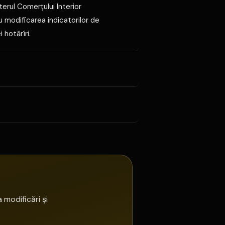
terul Comerţului Interior
 modificarea indicatorilor de
 hotărîri.
 modificări și