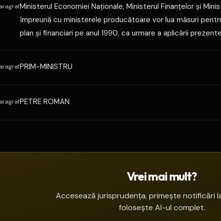
Ministerul Economiei Naţionale, Ministerul Finanţelor şi Minis
aragraf
împreună cu ministerele producătoare vor lua măsuri pentru
plan şi financiari pe anul 1990, ca urmare a aplicării prezentei
PRIM-MINISTRU
aragraf
PETRE ROMAN
aragraf
Vrei mai mult?
Accesează jurisprudența, primește notificări la
folosește AI-ul complet.