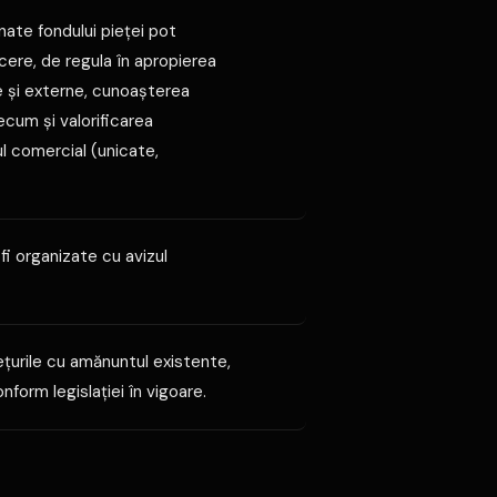
ate fondului pieţei pot
ere, de regula în apropierea
ne şi externe, cunoaşterea
ecum şi valorificarea
ul comercial (unicate,
fi organizate cu avizul
eţurile cu amănuntul existente,
nform legislaţiei în vigoare.