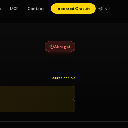
e
MCP
Contact
Încearcă Gratuit
EN
Abrogat
Sursă oficială