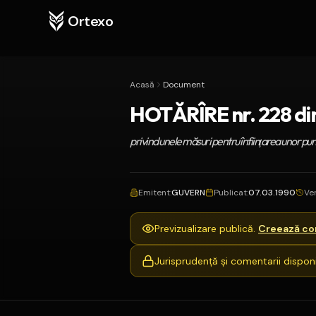
Ortexo
Acasă
Document
HOTĂRÎRE nr. 228 din
privind unele măsuri pentru înfiinţarea unor pu
Emitent
:
GUVERN
Publicat
:
07.03.1990
Ve
Previzualizare publică.
Creează con
Jurisprudență și comentarii disponi