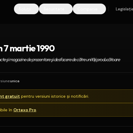
Soluții
Securitate
Companie
Legislați
 7 martie 1990
ncte şi magazine de prezentare şi desfacere de către unităţi producătoare
rsiune
:
unica
t gratuit
pentru versiuni istorice și notificări.
bile în
Ortexo Pro
.