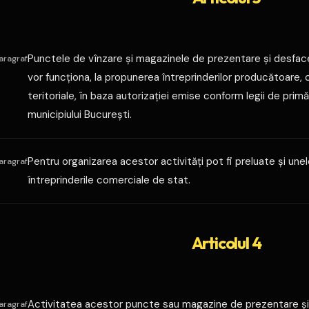
Punctele de vînzare şi magazinele de prezentare şi desfacere
aragraf
vor funcţiona, la propunerea întreprinderilor producătoare, c
teritoriale, în baza autorizaţiei emise conform legii de primăr
municipiului Bucureşti.
Pentru organizarea acestor activităţi pot fi preluate şi unel
aragraf
întreprinderile comerciale de stat.
Articolul 4
Activitatea acestor puncte sau magazine de prezentare şi
aragraf