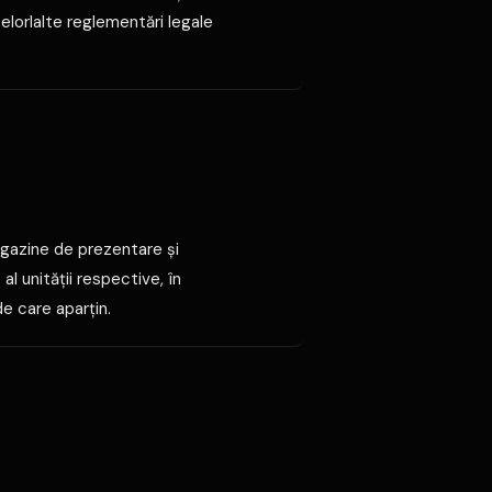
elorlalte reglementări legale
agazine de prezentare şi
al unităţii respective, în
de care aparţin.