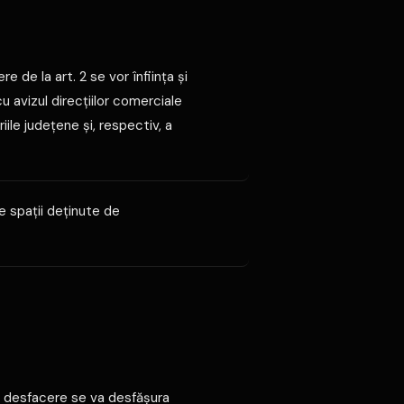
 de la art. 2 se vor înfiinţa şi
u avizul direcţiilor comerciale
iile judeţene şi, respectiv, a
e spaţii deţinute de
 desfacere se va desfăşura