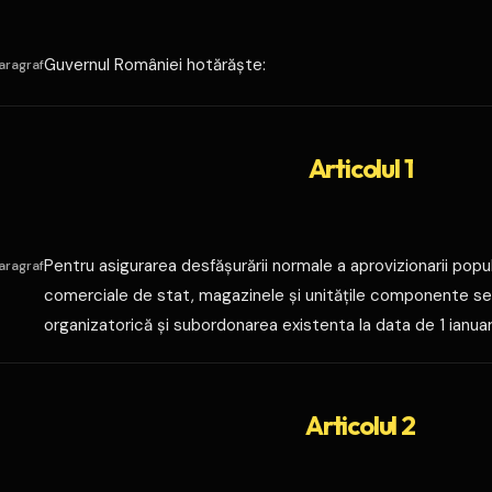
Guvernul României hotărăşte:
aragraf
Articolul 1
Pentru asigurarea desfăşurării normale a aprovizionarii popula
aragraf
comerciale de stat, magazinele şi unităţile componente se
organizatorică şi subordonarea existenta la data de 1 ianuar
Articolul 2