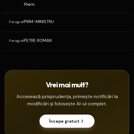
Marin.
PRIM-MINISTRU
Paragraf
PETRE ROMAN
Paragraf
Vrei mai mult?
Accesează jurisprudența, primește notificări la
modificări și folosește AI-ul complet.
Începe gratuit