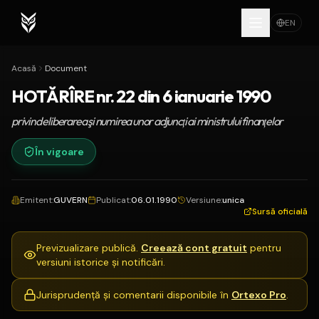
EN
Acasă
Document
HOTĂRÎRE nr. 22 din 6 ianuarie 1990
privind eliberarea şi numirea unor adjuncţi ai ministrului finanţelor
În vigoare
Emitent
:
GUVERN
Publicat
:
06.01.1990
Versiune
:
unica
Sursă oficială
Previzualizare publică.
Creează cont gratuit
pentru
versiuni istorice și notificări.
Jurisprudență și comentarii disponibile în
Ortexo Pro
.