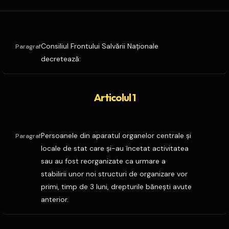
Consiliul Frontului Salvării Naţionale
Paragraf
decretează:
Articolul 1
Persoanele din aparatul organelor centrale şi
Paragraf
locale de stat care şi-au încetat activitatea
sau au fost reorganizate ca urmare a
stabilirii unor noi structuri de organizare vor
primi, timp de 3 luni, drepturile băneşti avute
anterior.