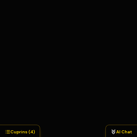
Termeni și Condiții
Confidențialitate
Cookie-uri
GDPR
Acord DPA
Setări cookie-uri
Cuprins (
4
)
AI Chat