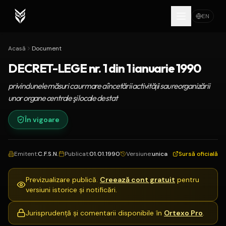
EN
Acasă
Document
DECRET-LEGE nr. 1 din 1 ianuarie 1990
privind unele măsuri ca urmare a încetării activităţii sau reorganizării
unor organe centrale şi locale de stat
În vigoare
Emitent
:
C.F.S.N.
Publicat
:
01.01.1990
Versiune
:
unica
Sursă oficială
Previzualizare publică.
Creează cont gratuit
pentru
versiuni istorice și notificări.
Jurisprudență și comentarii disponibile în
Ortexo Pro
.