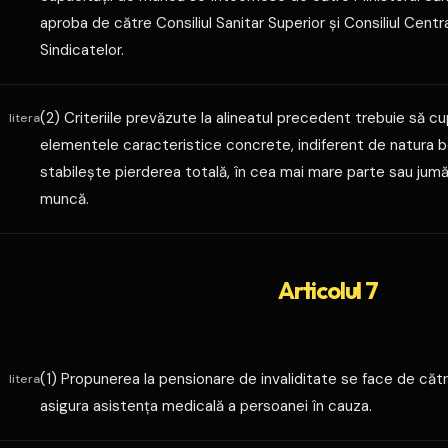
aproba de către Consiliul Sanitar Superior şi Consiliul Centra
Sindicatelor.
(2) Criteriile prevăzute la alineatul precedent trebuie să c
litera
elementele caracteristice concrete, indiferent de natura bo
stabileşte pierderea totală, în cea mai mare parte sau jum
muncă.
Articolul 7
(1) Propunerea la pensionare de invaliditate se face de către
litera
asigura asistenţa medicală a persoanei în cauza.