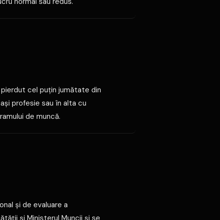
ucru normal sau redus.
 pierdut cel puţin jumătate din
şi profesie sau în alta cu
gramului de muncă.
ional şi de evaluare a
ţii şi Ministerul Muncii şi se