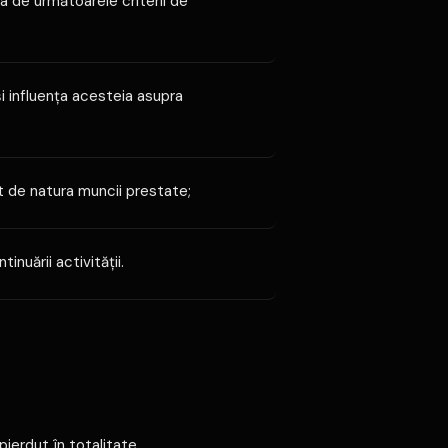
a de următoarele criterii de
 şi influenţa acesteia asupra
rt de natura muncii prestate;
nuării activităţii.
pierdut în totalitate