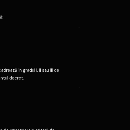
ă:
ează în gradul I, II sau III de
entul decret.