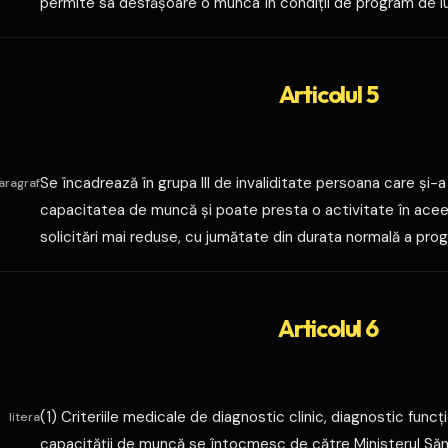
permite sa desfăşoare o munca în condiţii de program de l
Articolul 5
Se încadrează în grupa III de invaliditate persoana care şi-a
aragraf
capacitatea de muncă şi poate presta o activitate în aceea
solicitări mai reduse, cu jumătate din durata normală a pro
Articolul 6
(1) Criteriile medicale de diagnostic clinic, diagnostic funcţ
litera
capacităţii de muncă se întocmesc de către Ministerul Sănătă