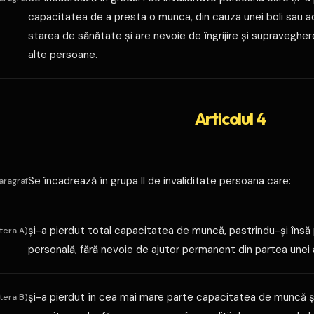
capacitatea de a presta o munca, din cauza unei boli sau a
starea de sănătate şi are nevoie de îngrijire şi supraveghe
alte persoane.
Articolul 4
Se încadrează în grupa II de invaliditate persoana care:
aragraf
şi-a pierdut total capacitatea de muncă, pastrindu-şi însă po
itera A)
personală, fără nevoie de ajutor permanent din partea unei
şi-a pierdut în cea mai mare parte capacitatea de muncă ş
itera B)