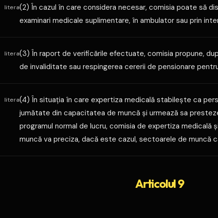
(2) În cazul în care considera necesar, comisia poate să d
litera
examinari medicale suplimentare, în ambulator sau prin inte
(3) În raport de verificările efectuate, comisia propune, du
litera
de invaliditate sau respingerea cererii de pensionare pentru 
(4) În situaţia în care expertiza medicală stabileşte ca per
litera
jumătate din capacitatea de muncă şi urmează sa presteze
programul normal de lucru, comisia de expertiza medicală şi
muncă va preciza, dacă este cazul, sectoarele de muncă ca
Articolul 9