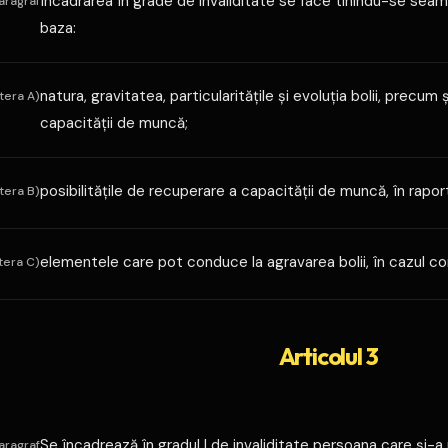
Încadrarea în grade de invaliditate se face tinindu-se seam
aragraf
baza:
natura, gravitatea, particularităţile şi evoluţia bolii, precum
itera A)
capacităţii de muncă;
posibilităţile de recuperare a capacităţii de muncă, în rapo
itera B)
elementele care pot conduce la agravarea bolii, în cazul conti
itera C)
Articolul 3
Se încadrează în gradul I de invaliditate persoana care şi-a 
aragraf