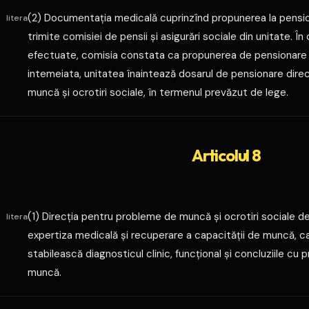
(2) Documentaţia medicală cuprinzînd propunerea la pensio
litera
trimite comisiei de pensii şi asigurări sociale din unitate. În 
efectuate, comisia constata ca propunerea de pensionare p
intemeiata, unitatea înaintează dosarul de pensionare dire
muncă şi ocrotiri sociale, în termenul prevăzut de lege.
Articolul 8
(1) Direcţia pentru probleme de muncă şi ocrotiri sociale d
litera
expertiza medicală şi recuperare a capacităţii de muncă, c
stabilească diagnosticul clinic, funcţional şi concluziile cu 
muncă.