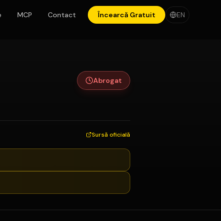
e
MCP
Contact
Încearcă Gratuit
EN
Abrogat
Sursă oficială