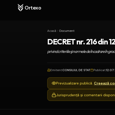
Ortexo
Acasă
Document
DECRET nr. 216 din 12 
privind criteriile şi normele de încadrare în grad
Emitent
:
CONSILIUL DE STAT
Publicat
:
12.07
Previzualizare publică.
Creează con
Jurisprudență și comentarii disponi