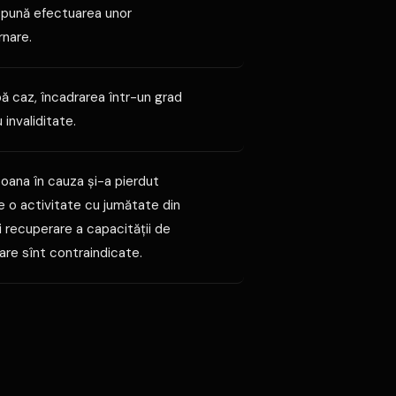
ispună efectuarea unor
rnare.
pă caz, încadrarea într-un grad
invaliditate.
soana în cauza şi-a pierdut
 o activitate cu jumătate din
 recuperare a capacităţii de
re sînt contraindicate.