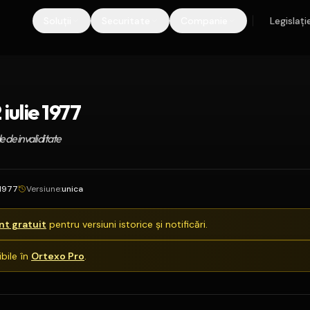
Soluții
Securitate
Companie
Legislați
iulie 1977
e de invaliditate
.1977
Versiune
:
unica
t gratuit
pentru versiuni istorice și notificări.
bile în
Ortexo Pro
.