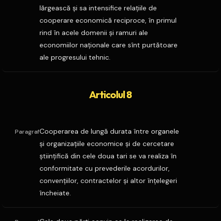
lărgească şi sa intensifice relaţiile de
cooperare economică reciproce, în primul
rind în acele domenii şi ramuri ale
economiilor naţionale care sînt purtătoare
ale progresului tehnic.
Articolul 8
Cooperarea de lungă durata între organele
Paragraf
şi organizaţiile economice şi de cercetare
ştiinţifică din cele doua tari se va realiza în
conformitate cu prevederile acordurilor,
convenţiilor, contractelor şi altor înţelegeri
încheiate.