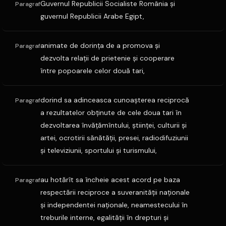
Guvernul Republicii Socialiste România şi
Paragraf
guvernul Republicii Arabe Egipt,
animate de dorinţa de a promova şi
Paragraf
dezvolta relaţii de prietenie şi cooperare
între popoarele celor două tari,
dorind sa adinceasca cunoaşterea reciprocă
Paragraf
a rezultatelor obţinute de cele doua tari în
dezvoltarea învăţămîntului, ştiinţei, culturii şi
artei, ocrotirii sănătăţii, presei, radiodifuziunii
şi televiziunii, sportului şi turismului,
au hotărît sa încheie acest acord pe baza
Paragraf
respectării reciproce a suveranităţii naţionale
şi independentei naţionale, neamestecului în
treburile interne, egalităţii în drepturi şi