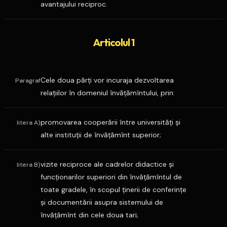
avantajului reciproc.
Articolul 1
Cele doua părţi vor incuraja dezvoltarea
Paragraf
relaţiilor în domeniul învăţămîntului, prin:
promovarea cooperării între universităţi şi
litera A)
alte instituţii de învăţămînt superior;
vizite reciproce ale cadrelor didactice şi
litera B)
funcţionarilor superiori din învăţămîntul de
toate gradele, în scopul ţinerii de conferinţe
şi documentării asupra sistemului de
învăţămînt din cele doua tari;