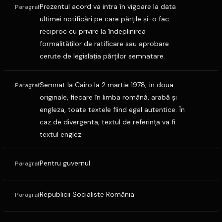
Prezentul acord va intra în vigoare la data
Paragraf
ultimei notificări pe care părţile şi-o fac
reciproc cu privire la îndeplinirea
formalităţilor de ratificare sau aprobare
cerute de legislaţia părţilor semnatare.
Semnat la Cairo la 2 martie 1978, în doua
Paragraf
originale, fiecare în limba română, arabă şi
engleza, toate textele fiind egal autentice. În
caz de divergenta, textul de referinţa va fi
textul englez.
Pentru guvernul
Paragraf
Republicii Socialiste România
Paragraf