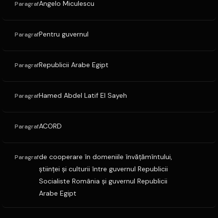
Angelo Miculescu
Paragraf
Pentru guvernul
Paragraf
Republicii Arabe Egipt
Paragraf
Hamed Abdel Latif El Sayeh
Paragraf
ACORD
Paragraf
de cooperare în domeniile învăţămîntului,
Paragraf
ştiinţei şi culturii între guvernul Republicii
Socialiste România şi guvernul Republicii
Arabe Egipt