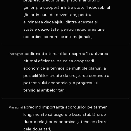
progresului economic şi social al tuturor
ţărilor şi a cooperării între state, îndeosebi al
ţărilor în curs de dezvoltare, pentru
eliminarea decalajului dintre acestea şi
statele dezvoltate, pentru instaurarea unei
noi ordini economice internaţionale,
confirmind interesul lor reciproc în utilizarea
Paragraf
cît mai eficienta, pe calea cooperării
economice şi tehnice pe multiple planuri, a
posibilităţilor create de creşterea continua a
potenţialului economic şi a progresului
tehnic al ambelor tari,
apreciind importanţa acordurilor pe termen
Paragraf
lung, menite să asigure o baza stabilă şi de
durata relaţiilor economice şi tehnice dintre
cele doua tari,