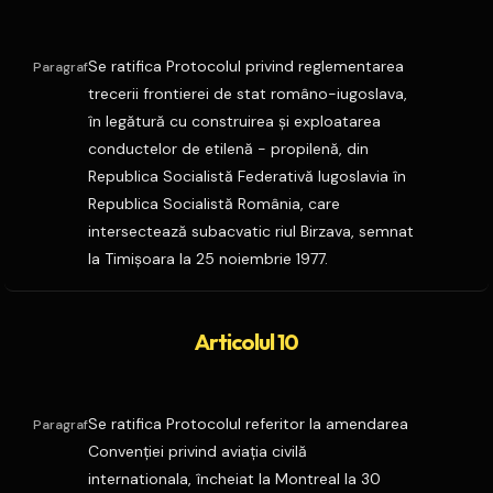
Se ratifica Protocolul privind reglementarea
Paragraf
trecerii frontierei de stat româno-iugoslava,
în legătură cu construirea şi exploatarea
conductelor de etilenă - propilenă, din
Republica Socialistă Federativă Iugoslavia în
Republica Socialistă România, care
intersectează subacvatic riul Birzava, semnat
la Timişoara la 25 noiembrie 1977.
Articolul 10
Se ratifica Protocolul referitor la amendarea
Paragraf
Convenţiei privind aviaţia civilă
internationala, încheiat la Montreal la 30