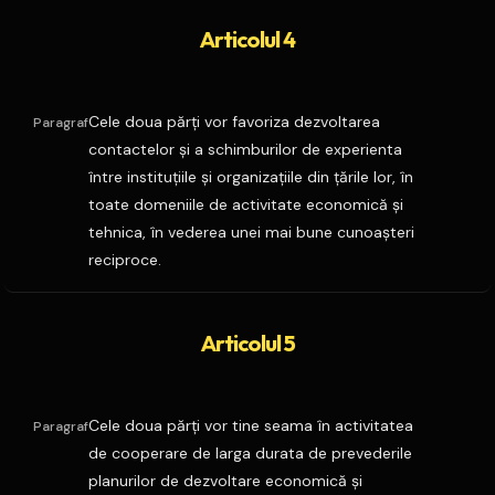
Articolul 4
Cele doua părţi vor favoriza dezvoltarea
Paragraf
contactelor şi a schimburilor de experienta
între instituţiile şi organizaţiile din ţările lor, în
toate domeniile de activitate economică şi
tehnica, în vederea unei mai bune cunoaşteri
reciproce.
Articolul 5
Cele doua părţi vor tine seama în activitatea
Paragraf
de cooperare de larga durata de prevederile
planurilor de dezvoltare economică şi