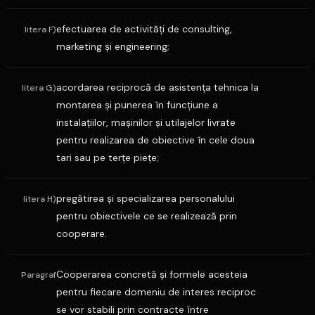
efectuarea de activităţi de consulting,
litera F)
marketing şi engineering;
acordarea reciprocă de asistenţa tehnica la
litera G)
montarea şi punerea în funcţiune a
instalaţiilor, maşinilor şi utilajelor livrate
pentru realizarea de obiective în cele doua
tari sau pe terţe pieţe;
pregătirea şi specializarea personalului
litera H)
pentru obiectivele ce se realizează prin
cooperare.
Cooperarea concretă şi formele acesteia
Paragraf
pentru fiecare domeniu de interes reciproc
se vor stabili prin contracte între