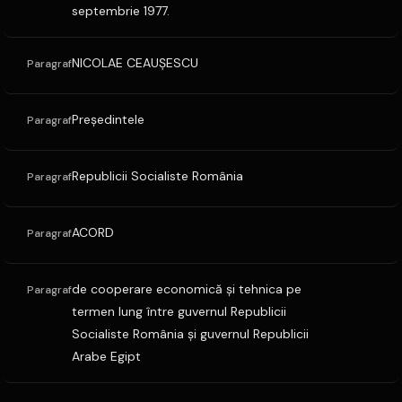
septembrie 1977.
NICOLAE CEAUŞESCU
Paragraf
Preşedintele
Paragraf
Republicii Socialiste România
Paragraf
ACORD
Paragraf
de cooperare economică şi tehnica pe
Paragraf
termen lung între guvernul Republicii
Socialiste România şi guvernul Republicii
Arabe Egipt