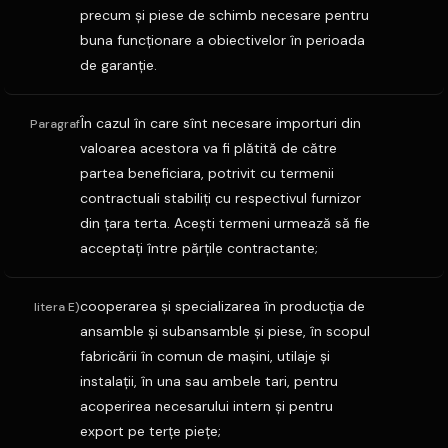
precum şi piese de schimb necesare pentru
buna funcţionare a obiectivelor în perioada
de garanţie.
În cazul în care sînt necesare importuri din
Paragraf
valoarea acestora va fi plătită de către
partea beneficiara, potrivit cu termenii
contractuali stabiliţi cu respectivul furnizor
din ţara terta. Aceşti termeni urmează să fie
acceptaţi între părţile contractante;
cooperarea şi specializarea în producţia de
litera E)
ansamble şi subansamble şi piese, în scopul
fabricării în comun de maşini, utilaje şi
instalaţii, în una sau ambele tari, pentru
acoperirea necesarului intern şi pentru
export pe terţe pieţe;