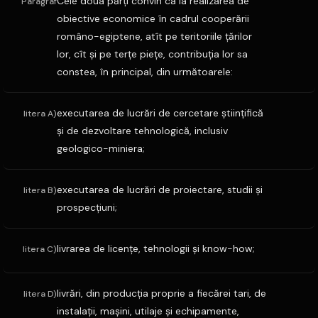
Cele doua părţi convin ca la realizarea de
Paragraf
obiective economice în cadrul cooperării
româno-egiptene, atît pe teritoriile ţărilor
lor, cît şi pe terţe pieţe, contribuţia lor sa
constea, în principal, din următoarele:
executarea de lucrări de cercetare ştiinţifică
litera A)
şi de dezvoltare tehnologică, inclusiv
geologico-miniera;
executarea de lucrări de proiectare, studii şi
litera B)
prospecţiuni;
livrarea de licenţe, tehnologii şi know-how;
litera C)
livrări, din producţia proprie a fiecărei tari, de
litera D)
instalaţii, maşini, utilaje şi echipamente,