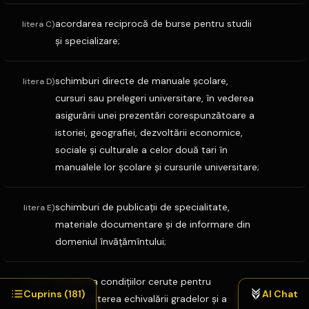
acordarea reciprocă de burse pentru studii
litera C)
şi specializare;
schimburi directe de manuale şcolare,
litera D)
cursuri sau prelegeri universitare, în vederea
asigurării unei prezentări corespunzătoare a
istoriei, geografiei, dezvoltării economice,
sociale şi culturale a celor două tari în
manualele lor şcolare şi cursurile universitare;
schimburi de publicaţii de specialitate,
litera E)
materiale documentare şi de informare din
domeniul învăţămîntului;
studierea condiţiilor cerute pentru
litera F)
Cuprins (
181
)
AI Chat
recunoaşterea echivalării gradelor şi a