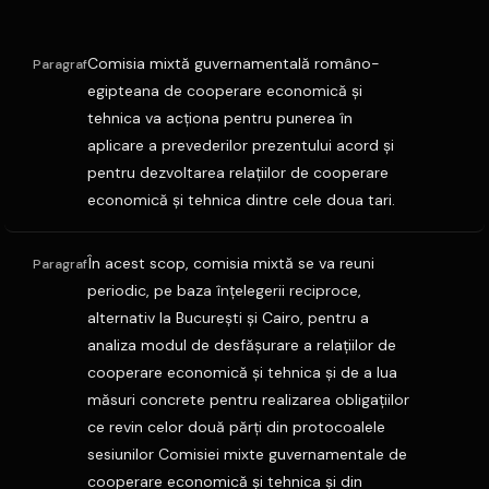
Comisia mixtă guvernamentală româno-
Paragraf
egipteana de cooperare economică şi
tehnica va acţiona pentru punerea în
aplicare a prevederilor prezentului acord şi
pentru dezvoltarea relaţiilor de cooperare
economică şi tehnica dintre cele doua tari.
În acest scop, comisia mixtă se va reuni
Paragraf
periodic, pe baza înţelegerii reciproce,
alternativ la Bucureşti şi Cairo, pentru a
analiza modul de desfăşurare a relaţiilor de
cooperare economică şi tehnica şi de a lua
măsuri concrete pentru realizarea obligaţiilor
ce revin celor două părţi din protocoalele
sesiunilor Comisiei mixte guvernamentale de
cooperare economică şi tehnica şi din