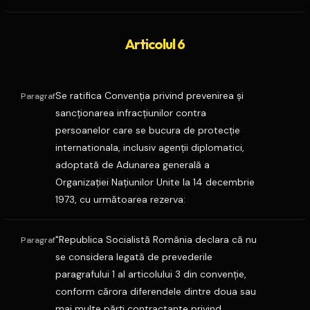
Articolul 6
Se ratifica Convenţia privind prevenirea şi
Paragraf
sancţionarea infracţiunilor contra
persoanelor care se bucura de protecţie
internationala, inclusiv agenţii diplomatici,
adoptată de Adunarea generală a
Organizaţiei Naţiunilor Unite la 14 decembrie
1973, cu următoarea rezerva:
"Republica Socialistă România declara că nu
Paragraf
se considera legată de prevederile
paragrafului 1 al articolului 3 din convenţie,
conform cărora diferendele dintre doua sau
mai multe părţi contractante privind