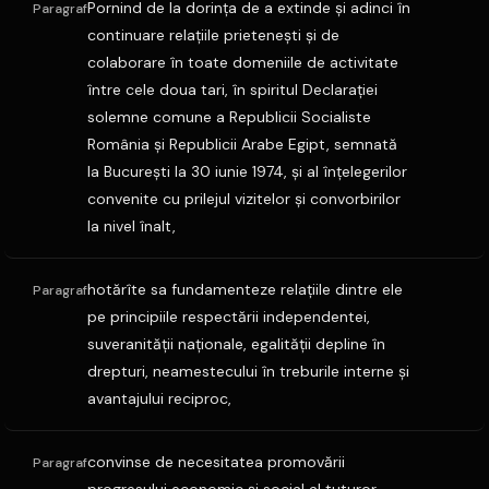
Pornind de la dorinţa de a extinde şi adinci în
Paragraf
continuare relaţiile prieteneşti şi de
colaborare în toate domeniile de activitate
între cele doua tari, în spiritul Declaraţiei
solemne comune a Republicii Socialiste
România şi Republicii Arabe Egipt, semnată
la Bucureşti la 30 iunie 1974, şi al înţelegerilor
convenite cu prilejul vizitelor şi convorbirilor
la nivel înalt,
hotărîte sa fundamenteze relaţiile dintre ele
Paragraf
pe principiile respectării independentei,
suveranităţii naţionale, egalităţii depline în
drepturi, neamestecului în treburile interne şi
avantajului reciproc,
convinse de necesitatea promovării
Paragraf