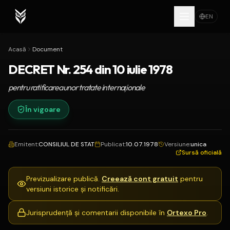
EN
Acasă
Document
DECRET Nr. 254 din 10 iulie 1978
pentru ratificarea unor tratate internaţionale
În vigoare
Emitent
:
CONSILIUL DE STAT
Publicat
:
10.07.1978
Versiune
:
unica
Sursă oficială
Previzualizare publică.
Creează cont gratuit
pentru
versiuni istorice și notificări.
Jurisprudență și comentarii disponibile în
Ortexo Pro
.