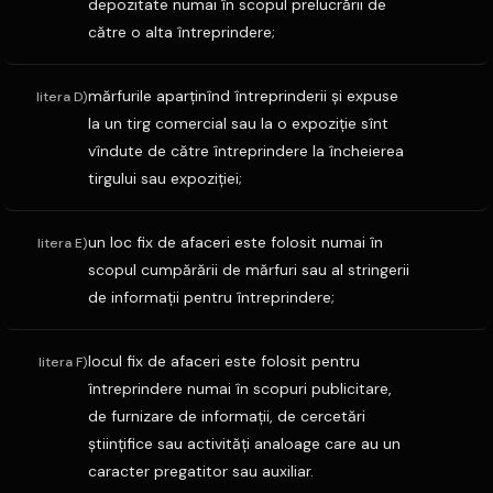
depozitate numai în scopul prelucrării de
către o alta întreprindere;
mărfurile aparţinînd întreprinderii şi expuse
litera D)
la un tirg comercial sau la o expoziţie sînt
vîndute de către întreprindere la încheierea
tirgului sau expoziţiei;
un loc fix de afaceri este folosit numai în
litera E)
scopul cumpărării de mărfuri sau al stringerii
de informaţii pentru întreprindere;
locul fix de afaceri este folosit pentru
litera F)
întreprindere numai în scopuri publicitare,
de furnizare de informaţii, de cercetări
ştiinţifice sau activităţi analoage care au un
caracter pregatitor sau auxiliar.