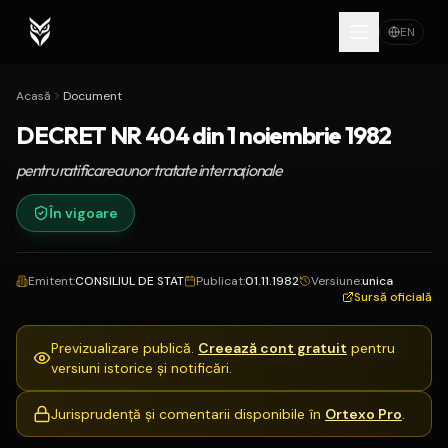
EN
Acasă
Document
DECRET NR 404 din 1 noiembrie 1982
pentru ratificarea unor tratate internaţionale
În vigoare
Emitent
:
CONSILIUL DE STAT
Publicat
:
01.11.1982
Versiune
:
unica
Sursă oficială
Previzualizare publică.
Creează cont gratuit
pentru
versiuni istorice și notificări.
Jurisprudență și comentarii disponibile în
Ortexo Pro
.