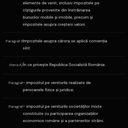
elemente de venit, inclusiv impozitele pe
cîştigurile provenite din înstrăinarea
bunurilor mobile şi imobile, precum şi
impozitele asupra creşterii valorii.
Impozitele asupra cărora se aplică convenţia
Paragraf 3
sînt:
În ce priveşte Republica Socialistă România:
litera A)
- impozitul pe veniturile realizate de
Paragraf
persoanele fizice şi juridice;
- impozitul pe veniturile societăţilor mixte
Paragraf
constituite cu participarea organizaţiilor
economice române şi a partenerilor străini;