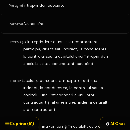
Întreprinderi asociate
Paragraf
Atunci cînd:
Paragraf
o întreprindere a unui stat contractant
litera A)
participa, direct sau indirect, la conducerea,
la controlul sau la capitalul unei întreprinderi
a celuilalt stat contractant, sau cînd
aceleaşi persoane participa, direct sau
litera B)
indirect, la conducerea, la controlul sau la
capitalul unei întreprinderi a unui stat
contractant şi al unei întreprinderi a celuilalt
stat contractant,
Cuprins (
51
)
AI Chat
şi cînd, şi într-un caz şi în celălalt, cele doua
Paragraf