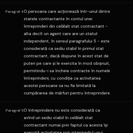
O persoana care acţionează într-unul dintre
Paragraf 4
statele contractante în contul unei
întreprinderi din celălalt stat contractant -
alta decît un agent care are un statut
independent, în sensul paragrafului 5 - este
considerată ca sediu stabil în primul stat
contractant, dacă dispune în acest stat de
puteri pe care şi le exercita în mod obişnuit,
permitindu-i sa încheie contracte în numele
întreprinderii, cu condiţia ca activitatea
acestei persoane sa nu fie limitată la
cumpărarea de mărfuri pentru întreprindere.
O întreprindere nu este considerată ca
Paragraf 5
avînd un sediu stabil în celălalt stat
contractant numai prin faptul ca acesta îşi
exercită activitatea prin intermediul unui