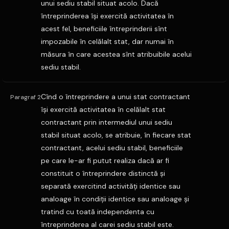
unui sediu stabil situat acolo. Dacă
întreprinderea îşi exercită activitatea în
acest fel, beneficiile întreprinderii sînt
impozabile în celălalt stat, dar numai în
măsura în care acestea sînt atribuibile acelui
sediu stabil.
Cînd o întreprindere a unui stat contractant
Paragraf 2
îşi exercită activitatea în celălalt stat
contractant prin intermediul unui sediu
stabil situat acolo, se atribuie, în fiecare stat
contractant, acelui sediu stabil, beneficiile
pe care le-ar fi putut realiza dacă ar fi
constituit o întreprindere distinctă şi
separată exercitind activităţi identice sau
analoage în condiţii identice sau analoage şi
tratind cu toată independenta cu
întreprinderea al carei sediu stabil este.