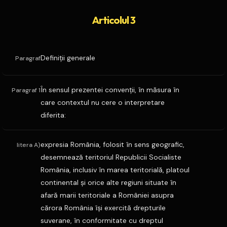
Articolul 3
Definiţii generale
Paragraf
În sensul prezentei convenţii, în măsura în
Paragraf 1
care contextul nu cere o interpretare
diferita:
expresia România, folosit în sens geografic,
litera A)
desemnează teritoriul Republicii Socialiste
România, inclusiv în marea teritorială, platoul
continental şi orice alte regiuni situate în
afară marii teritoriale a României asupra
cărora România îşi exercită drepturile
suverane, în conformitate cu dreptul