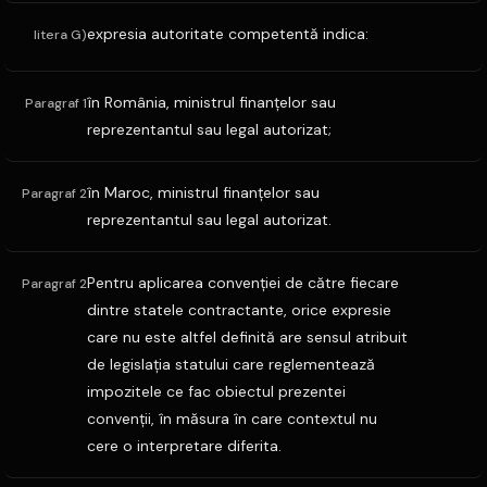
expresia autoritate competentă indica:
litera G)
în România, ministrul finanţelor sau
Paragraf 1
reprezentantul sau legal autorizat;
în Maroc, ministrul finanţelor sau
Paragraf 2
reprezentantul sau legal autorizat.
Pentru aplicarea convenţiei de către fiecare
Paragraf 2
dintre statele contractante, orice expresie
care nu este altfel definită are sensul atribuit
de legislaţia statului care reglementează
impozitele ce fac obiectul prezentei
convenţii, în măsura în care contextul nu
cere o interpretare diferita.