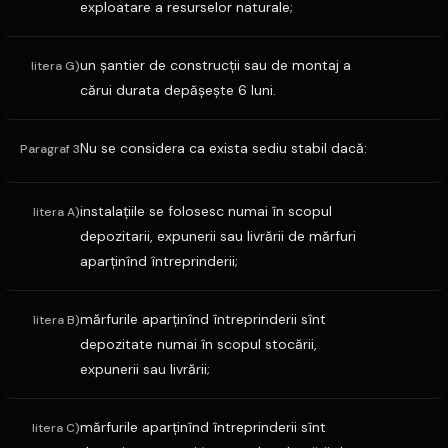
exploatare a resurselor naturale;
un şantier de construcţii sau de montaj a
litera G)
cărui durata depăşeşte 6 luni.
Nu se considera ca exista sediu stabil dacă:
Paragraf 3
instalaţiile se folosesc numai în scopul
litera A)
depozitarii, expunerii sau livrării de mărfuri
aparţinînd întreprinderii;
mărfurile aparţinînd întreprinderii sînt
litera B)
depozitate numai în scopul stocării,
expunerii sau livrării;
mărfurile aparţinînd întreprinderii sînt
litera C)