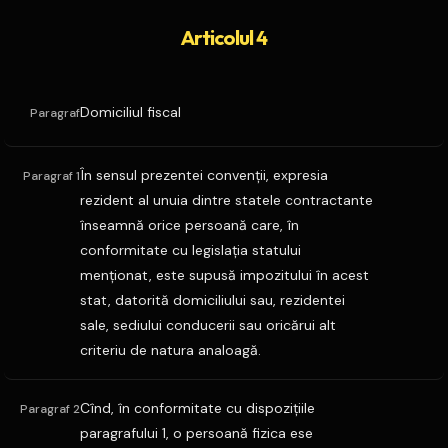
Articolul 4
Domiciliul fiscal
Paragraf
În sensul prezentei convenţii, expresia
Paragraf 1
rezident al unuia dintre statele contractante
înseamnă orice persoană care, în
conformitate cu legislaţia statului
menţionat, este supusă impozitului în acest
stat, datorită domiciliului sau, rezidentei
sale, sediului conducerii sau oricărui alt
criteriu de natura analoagă.
Cînd, în conformitate cu dispoziţiile
Paragraf 2
paragrafului 1, o persoană fizica ese