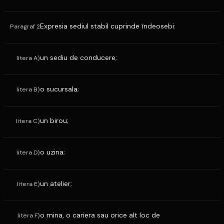
Expresia sediul stabil cuprinde îndeosebi:
Paragraf 2
un sediu de conducere;
litera A)
o sucursala;
litera B)
un birou;
litera C)
o uzina;
litera D)
un atelier;
litera E)
o mina, o cariera sau orice alt loc de
litera F)