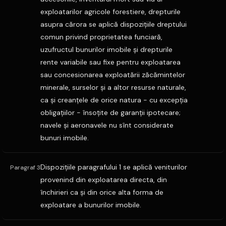
exploatarilor agricole forestiere, drepturile
asupra cărora se aplică dispoziţiile dreptului
comun privind proprietatea funciară,
uzufructul bunurilor imobile şi drepturile
rente variabile sau fixe pentru exploatarea
sau concesionarea exploatării zăcămintelor
minerale, surselor şi a altor resurse naturale,
ca şi creanţele de orice natura - cu excepţia
obligaţiilor - însoţite de garanţii ipotecare;
navele şi aeronavele nu sînt considerate
bunuri imobile.
Dispoziţiile paragrafului 1 se aplică veniturilor
Paragraf 3
provenind din exploatarea directa, din
închirieri ca şi din orice alta forma de
exploatare a bunurilor imobile.