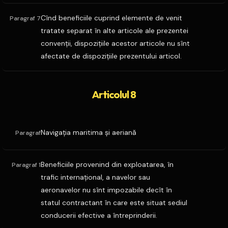
Cînd beneficiile cuprind elemente de venit
Paragraf 7
tratate separat în alte articole ale prezentei
convenţii, dispoziţiile acestor articole nu sînt
afectate de dispoziţiile prezentului articol.
Articolul 8
Navigaţia maritima şi aeriană
Paragraf
Beneficiile provenind din exploatarea, în
Paragraf 1
trafic internaţional, a navelor sau
aeronavelor nu sînt impozabile decît în
statul contractant în care este situat sediul
conducerii efective a întreprinderii.