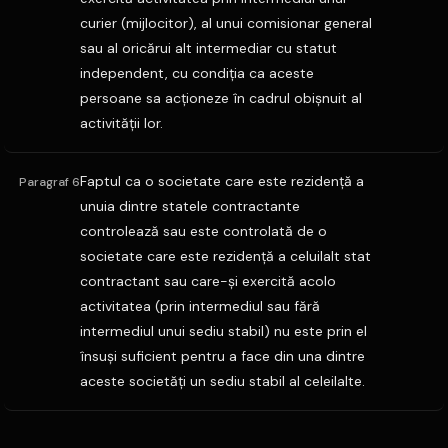
curier (mijlocitor), al unui comisionar general
sau al oricărui alt intermediar cu statut
independent, cu condiţia ca aceste
persoane sa acţioneze în cadrul obişnuit al
activităţii lor.
Faptul ca o societate care este rezidenţă a
Paragraf 6
unuia dintre statele contractante
controlează sau este controlată de o
societate care este rezidenţă a celuilalt stat
contractant sau care-şi exercită acolo
activitatea (prin intermediul sau fără
intermediul unui sediu stabil) nu este prin el
însuşi suficient pentru a face din una dintre
aceste societăţi un sediu stabil al celeilalte.