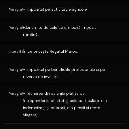
- impozitul pe activităţile agricole
Paragraf
(denumite de cele ce urmează impozit
Paragraf
român).
În ce priveşte Regatul Maroc:
litera B)
- impozitul pe beneficiile profesionale şi pe
Paragraf
rezerva de investiţii;
- reţinerea din salariile plătite de
Paragraf
întreprinderile de stat şi cele particulare, din
indemnizaţii şi onorarii, din pensii şi rente
viagere;