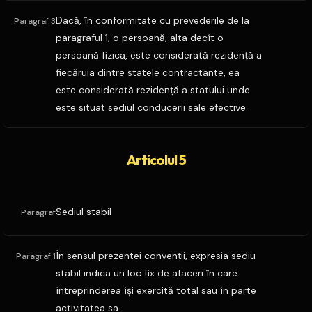
Dacă, în conformitate cu prevederile de la
Paragraf 3
paragraful 1, o persoană, alta decît o
persoană fizica, este considerată rezidenţă a
fiecăruia dintre statele contractante, ea
este considerată rezidenţă a statului unde
este situat sediul conducerii sale efective.
Articolul 5
Sediul stabil
Paragraf
În sensul prezentei convenţii, expresia sediu
Paragraf 1
stabil indica un loc fix de afaceri în care
întreprinderea îşi exercită total sau în parte
activitatea sa.