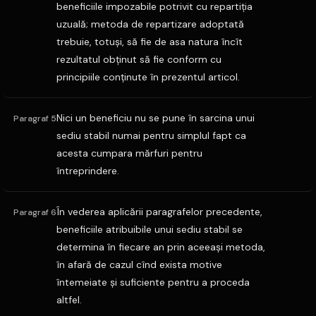
beneficiile impozabile potrivit cu repartiţia
uzuală; metoda de repartizare adoptată
trebuie, totuşi, să fie de asa natura încît
rezultatul obţinut să fie conform cu
principiile conţinute în prezentul articol.
Nici un beneficiu nu se pune în sarcina unui
Paragraf 5
sediu stabil numai pentru simplul fapt ca
acesta cumpara mărfuri pentru
întreprindere.
În vederea aplicării paragrafelor precedente,
Paragraf 6
beneficiile atribuibile unui sediu stabil se
determina în fiecare an prin aceeaşi metoda,
în afară de cazul cînd exista motive
întemeiate şi suficiente pentru a proceda
altfel.