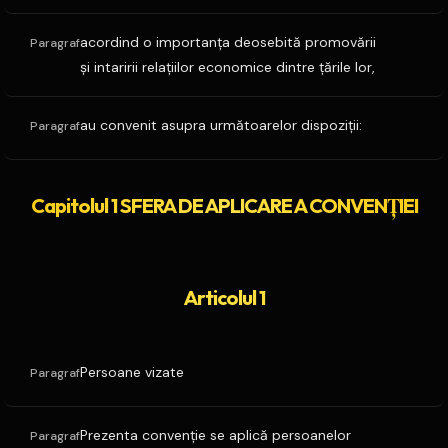
acordind o importanţa deosebită promovării
Paragraf
şi intaririi relaţiilor economice dintre ţările lor,
au convenit asupra următoarelor dispoziţii:
Paragraf
Capitolul 1 SFERA DE APLICARE A CONVENŢIEI
Articolul 1
Persoane vizate
Paragraf
Prezenta convenţie se aplică persoanelor
Paragraf