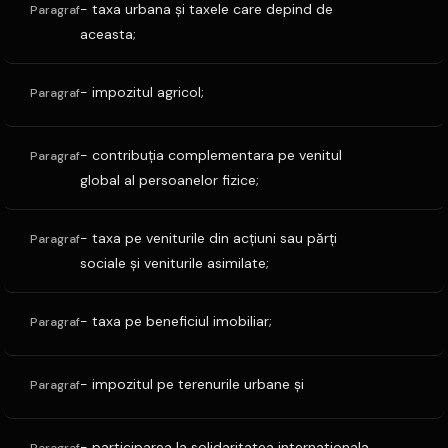
- taxa urbana şi taxele care depind de
Paragraf
aceasta;
- impozitul agricol;
Paragraf
- contribuţia complementara pe venitul
Paragraf
global al persoanelor fizice;
- taxa pe veniturile din acţiuni sau părţi
Paragraf
sociale şi veniturile asimilate;
- taxa pe beneficiul imobiliar;
Paragraf
- impozitul pe terenurile urbane şi
Paragraf
- participarea la solidaritatea internationala