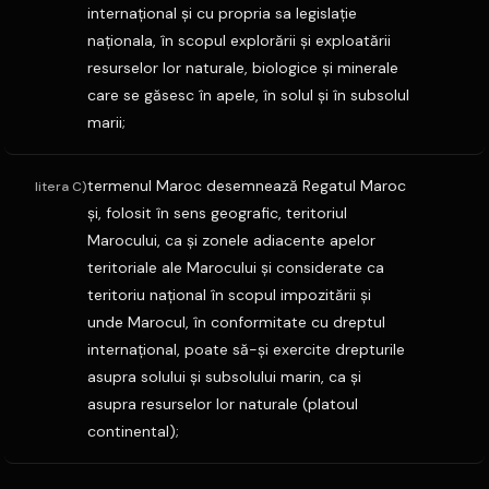
internaţional şi cu propria sa legislaţie
naţionala, în scopul explorării şi exploatării
resurselor lor naturale, biologice şi minerale
care se găsesc în apele, în solul şi în subsolul
marii;
termenul Maroc desemnează Regatul Maroc
litera C)
şi, folosit în sens geografic, teritoriul
Marocului, ca şi zonele adiacente apelor
teritoriale ale Marocului şi considerate ca
teritoriu naţional în scopul impozitării şi
unde Marocul, în conformitate cu dreptul
internaţional, poate să-şi exercite drepturile
asupra solului şi subsolului marin, ca şi
asupra resurselor lor naturale (platoul
continental);