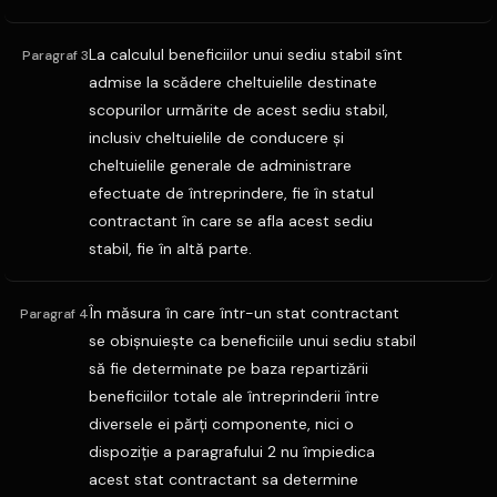
La calculul beneficiilor unui sediu stabil sînt
Paragraf 3
admise la scădere cheltuielile destinate
scopurilor urmărite de acest sediu stabil,
inclusiv cheltuielile de conducere şi
cheltuielile generale de administrare
efectuate de întreprindere, fie în statul
contractant în care se afla acest sediu
stabil, fie în altă parte.
În măsura în care într-un stat contractant
Paragraf 4
se obişnuieşte ca beneficiile unui sediu stabil
să fie determinate pe baza repartizării
beneficiilor totale ale întreprinderii între
diversele ei părţi componente, nici o
dispoziţie a paragrafului 2 nu împiedica
acest stat contractant sa determine