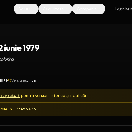
Soluții
Securitate
Companie
Legislați
 iunie 1979
 motorina
.1979
Versiune
:
unica
t gratuit
pentru versiuni istorice și notificări.
bile în
Ortexo Pro
.