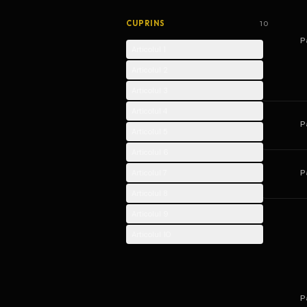
CUPRINS
10
P
Articolul 1
Articolul 2
Articolul 3
Articolul 4
P
Articolul 5
Articolul 6
P
Articolul 7
Articolul 8
Articolul 9
Articolul 10
P