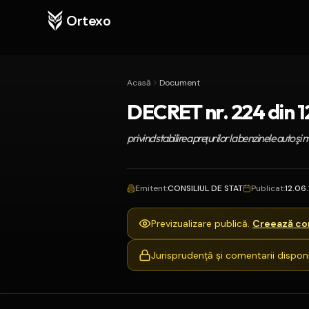
Ortexo
Acasă
Document
DECRET nr. 224 din 12
privind stabilirea preţurilor la benzinele auto şi
Emitent
:
CONSILIUL DE STAT
Publicat
:
12.06
Previzualizare publică.
Creează con
Jurisprudență și comentarii disponi