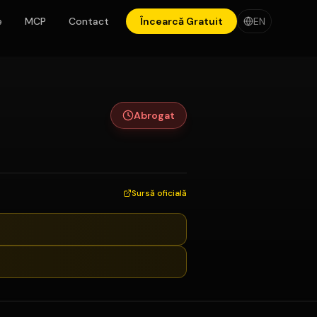
e
MCP
Contact
Încearcă Gratuit
EN
Abrogat
Sursă oficială