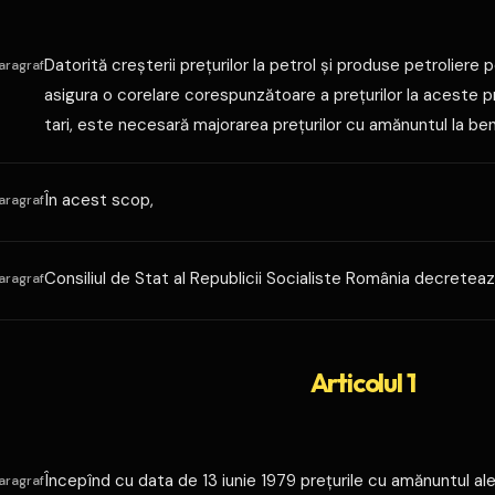
Datorită creşterii preţurilor la petrol şi produse petroliere 
aragraf
asigura o corelare corespunzătoare a preţurilor la aceste p
tari, este necesară majorarea preţurilor cu amănuntul la ben
În acest scop,
aragraf
Consiliul de Stat al Republicii Socialiste România decreteaz
aragraf
Articolul 1
Începînd cu data de 13 iunie 1979 preţurile cu amănuntul al
aragraf