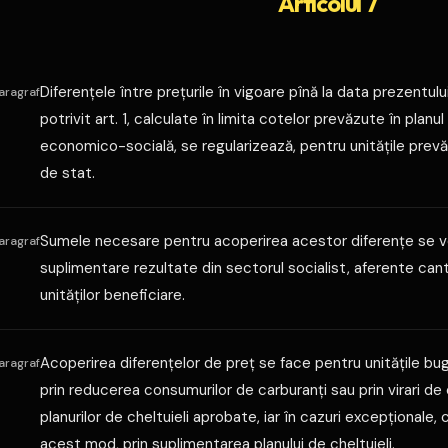
Articolul 7
Diferenţele între preţurile în vigoare pînă la data prezentului
aragraf
potrivit art. 1, calculate în limita cotelor prevăzute în planu
economico-socială, se regularizează, pentru unităţile prevăz
de stat.
Sumele necesare pentru acoperirea acestor diferenţe se vor
aragraf
suplimentare rezultate din sectorul socialist, aferente canti
unităţilor beneficiare.
Acoperirea diferenţelor de preţ se face pentru unităţile bug
aragraf
prin reducerea consumurilor de carburanţi sau prin virari de
planurilor de cheltuieli aprobate, iar în cazuri excepţionale, 
acest mod, prin suplimentarea planului de cheltuieli.