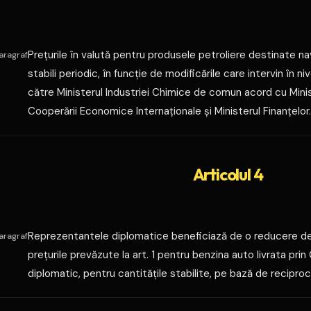
Preţurile în valută pentru produsele petroliere destinate na
aragraf
stabili periodic, în funcţie de modificările care intervin în ni
către Ministerul Industriei Chimice de comun acord cu Minis
Cooperării Economice Internaţionale şi Ministerul Finanţelor.
Articolul 4
Reprezentantele diplomatice beneficiază de o reducere de p
aragraf
preţurile prevăzute la art. 1 pentru benzina auto livrata prin
diplomatic, pentru cantităţile stabilite, pe bază de reciproc