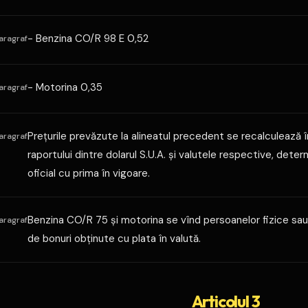
- Benzina CO/R 98 E 0,52
aragraf
- Motorina 0,35
aragraf
Preţurile prevăzute la alineatul precedent se recalculează 
aragraf
raportului dintre dolarul S.U.A. şi valutele respective, deter
oficial cu prima în vigoare.
Benzina CO/R 75 şi motorina se vînd persoanelor fizice sau
aragraf
de bonuri obţinute cu plata în valută.
Articolul 3