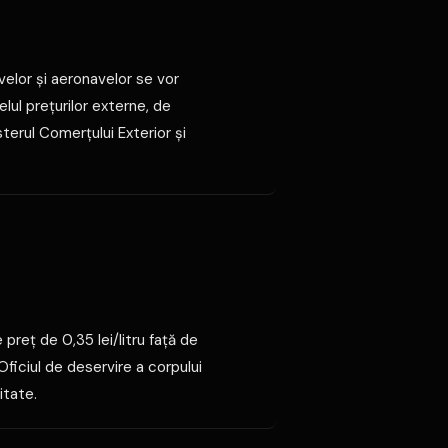
velor şi aeronavelor se vor
velul preţurilor externe, de
terul Comerţului Exterior şi
reţ de 0,35 lei/litru faţă de
 Oficiul de deservire a corpului
itate.