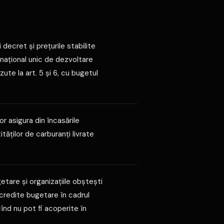
 decret şi preţurile stabilite
l naţional unic de dezvoltare
ute la art. 5 şi 6, cu bugetul
 asigura din încasările
tăţilor de carburanţi livrate
etare şi organizaţiile obşteşti
 credite bugetare în cadrul
cînd nu pot fi acoperite în