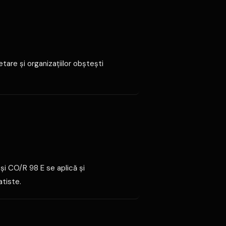
tare şi organizaţiilor obşteşti
şi CO/R 98 E se aplică şi
atiste.