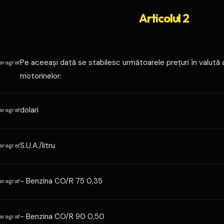
Articolul 2
Pe aceeaşi dată se stabilesc următoarele preţuri în valută a
aragraf
motorinelor:
dolari
aragraf
S.U.A./litru
aragraf
- Benzina CO/R 75 0,35
aragraf
- Benzina CO/R 90 0,50
aragraf