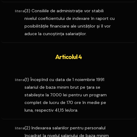
(3) Consiliile de administraţie vor stabili
litera
nivelul coeficientului de indexare în raport cu
posibilităţile financiare ale unităţilor şi îl vor
aduce la cunoştinţa salariaţilor.
Articolul 4
(1) Începînd cu data de 1 noiembrie 1991
litera
salariul de baza minim brut pe ţara se
stabileşte la 7.000 lei pentru un program
complet de lucru de 170 ore în medie pe
luna, respectiv 41,15 lei/ora.
(2) Indexarea salariilor pentru personalul
litera
încadrat la nivelul salariului de baza minim