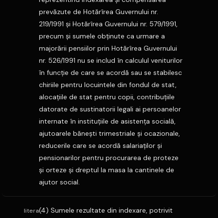
prevăzute de Hotărîrea Guvernului nr.
219/1991 şi Hotărîrea Guvernului nr. 579/1991,
precum şi sumele obţinute ca urmare a
majorării pensiilor prin Hotărîrea Guvernului
nr. 526/1991 nu se includ în calculul veniturilor
în funcţie de care se acordă sau se stabilesc
chiriile pentru locuintele din fondul de stat,
alocaţiile de stat pentru copii, contribuţiile
datorate de sustinatorii legali ai persoanelor
internate în instituţiile de asistenţa socială,
ajutoarele băneşti trimestriale şi ocazionale,
reducerile care se acordă salariaţilor şi
pensionarilor pentru procurarea de proteze
şi orteze şi dreptul la masa la cantinele de
ajutor social.
(4) Sumele rezultate din indexare, potrivit
litera