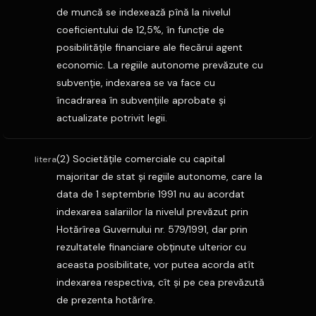
de muncă se indexează pînă la nivelul
coeficientului de 12,5%, în funcţie de
posibilităţile financiare ale fiecărui agent
economic. La regiile autonome prevăzute cu
subvenţie, indexarea se va face cu
încadrarea în subvenţiile aprobate şi
actualizate potrivit legii.
(2) Societăţile comerciale cu capital
litera
majoritar de stat şi regiile autonome, care la
data de 1 septembrie 1991 nu au acordat
indexarea salariilor la nivelul prevăzut prin
Hotărîrea Guvernului nr. 579/1991, dar prin
rezultatele financiare obţinute ulterior cu
aceasta posibilitate, vor putea acorda atît
indexarea respectiva, cît şi pe cea prevăzută
de prezenta hotărîre.