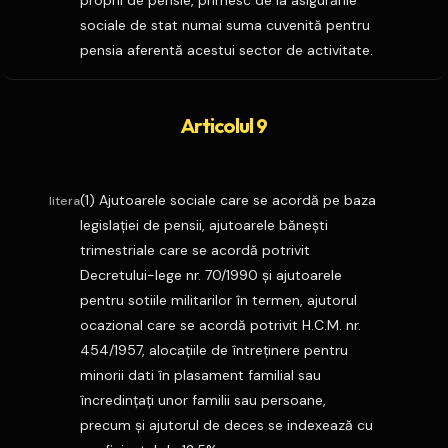
proprii de pensie, primesc de la asigurările
sociale de stat numai suma cuvenită pentru
pensia aferentă acestui sector de activitate.
Articolul 9
(1) Ajutoarele sociale care se acordă pe baza
litera
legislaţiei de pensii, ajutoarele băneşti
trimestriale care se acordă potrivit
Decretului-lege nr. 70/1990 şi ajutoarele
pentru sotiile militarilor în termen, ajutorul
ocazional care se acordă potrivit H.C.M. nr.
454/1957, alocaţiile de întreţinere pentru
minorii dati în plasament familial sau
încredinţaţi unor familii sau persoane,
precum şi ajutorul de deces se indexează cu