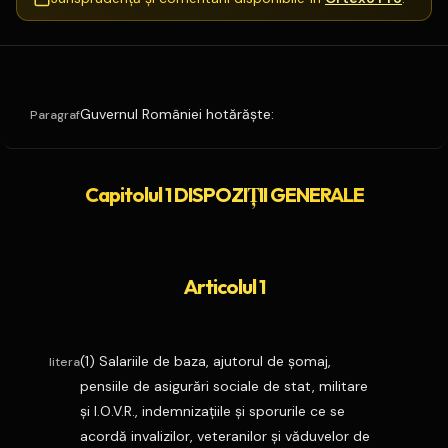
Guvernul României hotărăşte:
Paragraf
Capitolul 1 DISPOZIŢII GENERALE
Articolul 1
(1) Salariile de baza, ajutorul de şomaj,
litera
pensiile de asigurări sociale de stat, militare
şi I.O.V.R., indemnizaţiile şi sporurile ce se
acordă invalizilor, veteranilor şi văduvelor de