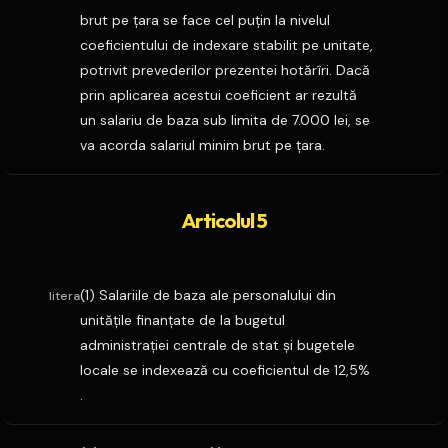
brut pe ţara se face cel puţin la nivelul
coeficientului de indexare stabilit pe unitate,
potrivit prevederilor prezentei hotărîri. Dacă
prin aplicarea acestui coeficient ar rezultă
un salariu de baza sub limita de 7.000 lei, se
va acorda salariul minim brut pe ţara.
Articolul 5
(1) Salariile de baza ale personalului din
litera
unităţile finanţate de la bugetul
administraţiei centrale de stat şi bugetele
locale se indexează cu coeficientul de 12,5%
.