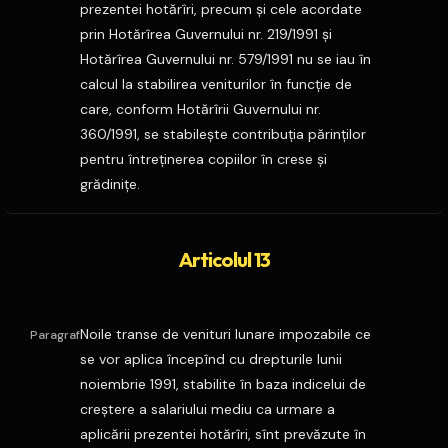
prezentei hotărîri, precum şi cele acordate
prin Hotărîrea Guvernului nr. 219/1991 şi
Hotărîrea Guvernului nr. 579/1991 nu se iau în
calcul la stabilirea veniturilor în funcţie de
care, conform Hotărîrii Guvernului nr.
360/1991, se stabileşte contribuţia părinţilor
pentru întreţinerea copiilor în crese şi
grădiniţe.
Articolul 13
Noile transe de venituri lunare impozabile ce
Paragraf
se vor aplica începînd cu drepturile lunii
noiembrie 1991, stabilite în baza indicelui de
creştere a salariului mediu ca urmare a
aplicării prezentei hotărîri, sînt prevăzute în