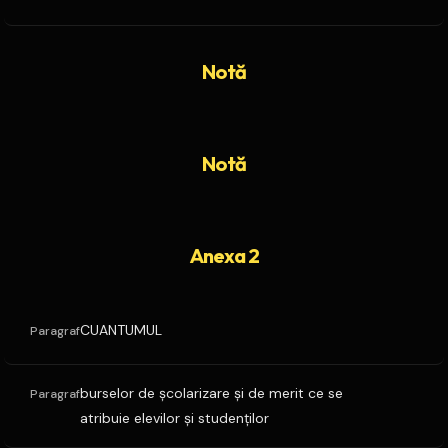
Notă
Notă
Anexa 2
CUANTUMUL
Paragraf
burselor de şcolarizare şi de merit ce se
Paragraf
atribuie elevilor şi studenţilor