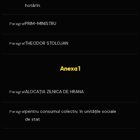
hotărîri.
PRIM-MINISTRU
Paragraf
THEODOR STOLOJAN
Paragraf
Anexa 1
ALOCAŢIA ZILNICA DE HRANA
Paragraf
pentru consumul colectiv, în unităţile sociale
Paragraf
de stat