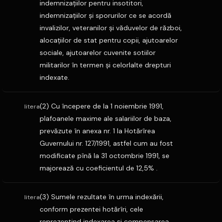
indemnizaţiilor pentru insotitori,
indemnizaţiilor şi sporurilor ce se acordă
invalizilor, veteranilor şi văduvelor de război,
alocaţiilor de stat pentru copii, ajutoarelor
sociale, ajutoarelor cuvenite sotiilor
militarilor în termen şi celorlalte drepturi
indexate.
(2) Cu începere de la 1 noiembrie 1991,
litera
plafoanele maxime ale salariilor de baza,
prevăzute în anexa nr. 1 la Hotărîrea
Guvernului nr. 127/1991, astfel cum au fost
modificate pînă la 31 octombrie 1991, se
majorează cu coeficientul de 12,5% .
(3) Sumele rezultate în urma indexării,
litera
conform prezentei hotărîri, cele
reprezentind indexarea şi compensarea