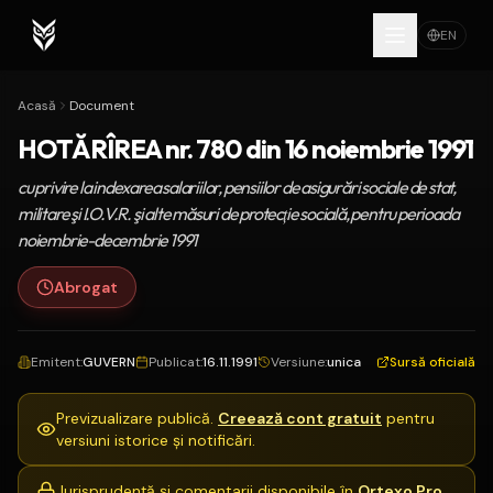
EN
Acasă
Document
HOTĂRÎREA nr. 780 din 16 noiembrie 1991
cu privire la indexarea salariilor, pensiilor de asigurări sociale de stat,
militare şi I.O.V.R. şi alte măsuri de protecţie socială, pentru perioada
noiembrie-decembrie 1991
Abrogat
Emitent
:
GUVERN
Publicat
:
16.11.1991
Versiune
:
unica
Sursă oficială
Previzualizare publică.
Creează cont gratuit
pentru
versiuni istorice și notificări.
Jurisprudență și comentarii disponibile în
Ortexo Pro
.