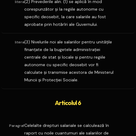
(2) Prevederile alin. (1) se aplică în mod
litera
corespunzător şi la regiile autonome cu
specific deosebit, la care salariile au fost
aprobate prin hotărîri ale Guvernului.
(3) Nivelurile noi ale salariilor pentru unităţile
litera
finanţate de la bugetele administraţiei
centrale de stat şi locale şi pentru regiile
autonome cu specific deosebit vor fi
calculate şi transmise acestora de Ministerul
Muncii şi Protecţiei Sociale.
Articolul 6
Celelalte drepturi salariale se calculează în
Paragraf
raport cu noile cuantumuri ale salariilor de