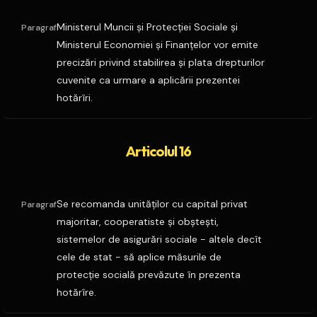
Ministerul Muncii şi Protecţiei Sociale şi
Paragraf
Ministerul Economiei şi Finanţelor vor emite
precizări privind stabilirea şi plata drepturilor
cuvenite ca urmare a aplicării prezentei
hotărîri.
Articolul 16
Se recomanda unităţilor cu capital privat
Paragraf
majoritar, cooperatiste şi obşteşti,
sistemelor de asigurări sociale - altele decît
cele de stat - să aplice măsurile de
protecţie socială prevăzute în prezenta
hotărîre.