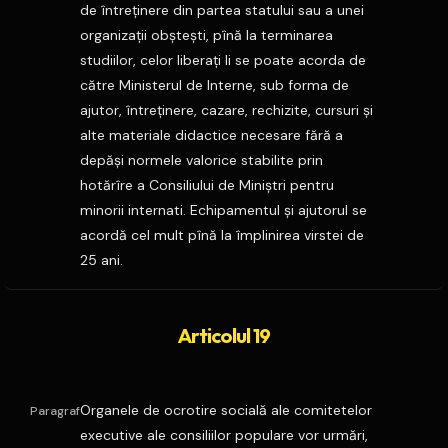
de întreţinere din partea statului sau a unei
organizaţii obşteşti, pînă la terminarea
studiilor, celor liberaţi li se poate acorda de
către Ministerul de Interne, sub forma de
ajutor, întreţinere, cazare, rechizite, cursuri şi
alte materiale didactice necesare fără a
depăşi normele valorice stabilite prin
hotărîre a Consiliului de Miniştri pentru
minorii internati. Echipamentul şi ajutorul se
acordă cel mult pînă la împlinirea virstei de
25 ani.
Articolul 19
Organele de ocrotire socială ale comitetelor
Paragraf
executive ale consiliilor populare vor urmări,