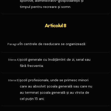
sportive, administrativ-gospodăreşti şi
timpul pentru recreare şi somn.
Articolul 8
În centrele de reeducare se organizează:
Paragraf
şcoli generale cu învăţămînt de zi, seral sau
litera A)
fără frecventa;
şcoli profesionale, unde se primesc minori
litera B)
care au absolvit şcoala generală sau care nu
au terminat şcoala generală şi au vîrsta de
cel puţin 15 ani;