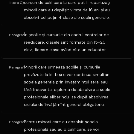
cursuri de calificare la care pot fi repartizaţi
litera C)
minorii care au depăşit vîrsta de 16 ani şi au
absolvit cel puţin 4 clase ale şcolii generale.
În şcolile şi cursurile din cadrul centrelor de
Paragraf
reeducare, clasele sînt formate din 15-20
elevi, fiecare clasa avînd cîte un educator.
Minorii care urmează şcolile şi cursurile
Paragraf
prevăzute la lit. b şi c vor continua simultan
şcoala generală prin învăţămîntul seral sau
fără frecventa, diploma de absolvire a şcolii
profesionale eliberîndu-se după absolvirea
ciclului de învăţămînt general obligatoriu.
Pentru minorii care au absolvit şcoala
Paragraf
profesională sau au o calificare, se vor