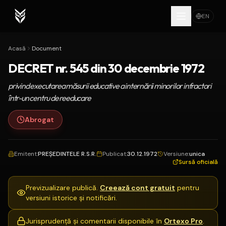
EN
Acasă
Document
DECRET nr. 545 din 30 decembrie 1972
privind executarea măsurii educative a internării minorilor infractori
într-un centru de reeducare
Abrogat
Emitent
:
PREŞEDINTELE R.S.R.
Publicat
:
30.12.1972
Versiune
:
unica
Sursă oficială
Previzualizare publică.
Creează cont gratuit
pentru
versiuni istorice și notificări.
Jurisprudență și comentarii disponibile în
Ortexo Pro
.