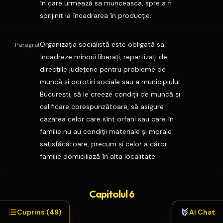
în care urmează sa munceasca, spre a fi
sprijinit la încadrarea în producţie.
Organizaţia socialistă este obligată sa
Paragraf
încadreze minorii liberaţi, repartizaţi de
direcţiile judeţene pentru probleme de
muncă şi ocrotiri sociale sau a municipiului
Bucureşti, să le creeze condiţii de muncă şi
calificare corespunzătoare, să asigure
cazarea celor care sînt orfani sau care în
familie nu au condiţii materiale şi morale
satisfăcătoare, precum şi celor a căror
familie domiciliază în alta localitate.
Capitolul 6
Cuprins (
49
)
AI Chat