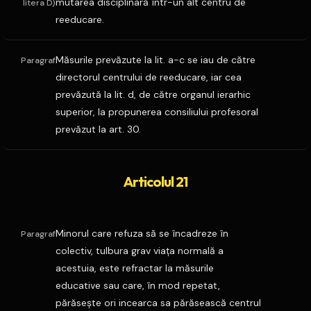
mutarea disciplinară într-un alt centru de
litera D)
reeducare.
Măsurile prevăzute la lit. a-c se iau de către
Paragraf
directorul centrului de reeducare, iar cea
prevăzută la lit. d, de către organul ierarhic
superior, la propunerea consiliului profesoral
prevăzut la art. 30.
Articolul 21
Minorul care refuza să se încadreze în
Paragraf
colectiv, tulbura grav viaţa normală a
acestuia, este refractar la măsurile
educative sau care, în mod repetat,
părăseşte ori incearca sa părăsească centrul