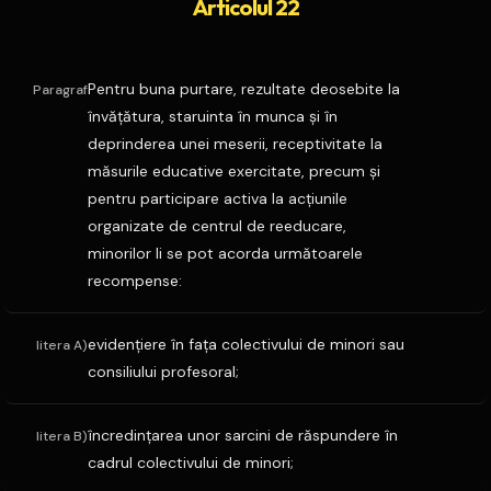
Articolul 22
Pentru buna purtare, rezultate deosebite la
Paragraf
învăţătura, staruinta în munca şi în
deprinderea unei meserii, receptivitate la
măsurile educative exercitate, precum şi
pentru participare activa la acţiunile
organizate de centrul de reeducare,
minorilor li se pot acorda următoarele
recompense:
evidenţiere în faţa colectivului de minori sau
litera A)
consiliului profesoral;
încredinţarea unor sarcini de răspundere în
litera B)
cadrul colectivului de minori;