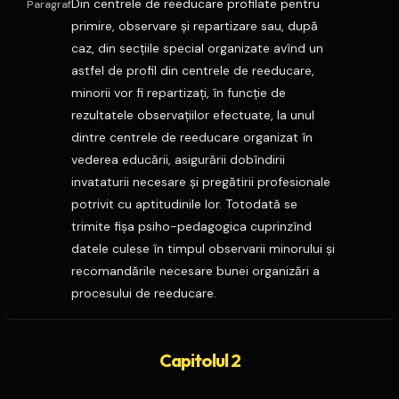
Din centrele de reeducare profilate pentru
Paragraf
primire, observare şi repartizare sau, după
caz, din secţiile special organizate avînd un
astfel de profil din centrele de reeducare,
minorii vor fi repartizaţi, în funcţie de
rezultatele observaţiilor efectuate, la unul
dintre centrele de reeducare organizat în
vederea educării, asigurării dobîndirii
invataturii necesare şi pregătirii profesionale
potrivit cu aptitudinile lor. Totodată se
trimite fişa psiho-pedagogica cuprinzînd
datele culese în timpul observarii minorului şi
recomandările necesare bunei organizări a
procesului de reeducare.
Capitolul 2