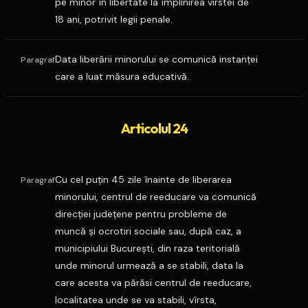
pe minor în libertate la împlinirea virstei de
18 ani, potrivit legii penale.
Data liberării minorului se comunică instanţei
Paragraf
care a luat măsura educativă.
Articolul 24
Cu cel puţin 45 zile înainte de liberarea
Paragraf
minorului, centrul de reeducare va comunică
direcţiei judeţene pentru probleme de
muncă şi ocrotiri sociale sau, după caz, a
municipiului Bucureşti, din raza teritorială
unde minorul urmează a se stabili, data la
care acesta va părăsi centrul de reeducare,
localitatea unde se va stabili, vîrsta,