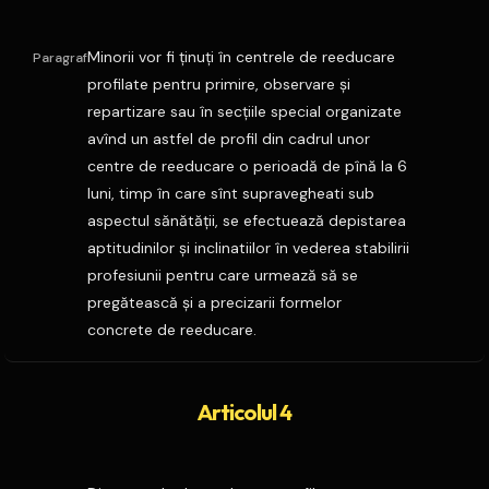
Minorii vor fi ţinuţi în centrele de reeducare
Paragraf
profilate pentru primire, observare şi
repartizare sau în secţiile special organizate
avînd un astfel de profil din cadrul unor
centre de reeducare o perioadă de pînă la 6
luni, timp în care sînt supravegheati sub
aspectul sănătăţii, se efectuează depistarea
aptitudinilor şi inclinatiilor în vederea stabilirii
profesiunii pentru care urmează să se
pregătească şi a precizarii formelor
concrete de reeducare.
Articolul 4