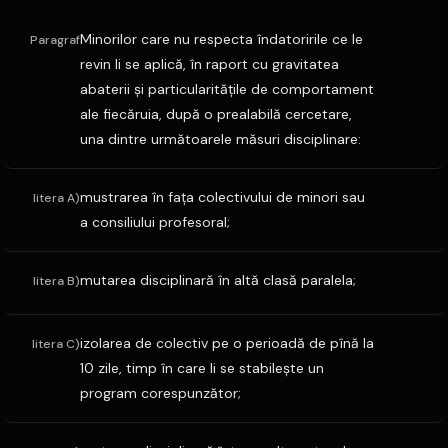
Minorilor care nu respecta îndatoririle ce le
Paragraf
revin li se aplică, în raport cu gravitatea
abaterii şi particularităţile de comportament
ale fiecăruia, după o prealabilă cercetare,
una dintre următoarele măsuri disciplinare:
mustrarea în faţa colectivului de minori sau
litera A)
a consiliului profesoral;
mutarea disciplinară în altă clasă paralela;
litera B)
izolarea de colectiv pe o perioadă de pînă la
litera C)
10 zile, timp în care li se stabileşte un
program corespunzător;