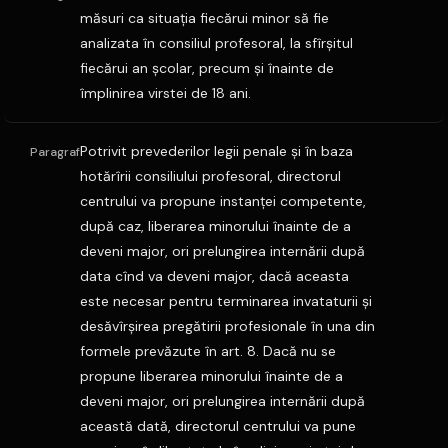
măsuri ca situaţia fiecărui minor să fie
analizata în consiliul profesoral, la sfîrşitul
fiecărui an şcolar, precum şi înainte de
împlinirea virstei de 18 ani.
Potrivit prevederilor legii penale şi în baza
Paragraf
hotărîrii consiliului profesoral, directorul
centrului va propune instanţei competente,
după caz, liberarea minorului înainte de a
deveni major, ori prelungirea internării după
data cînd va deveni major, dacă aceasta
este necesar pentru terminarea invataturii şi
desăvîrşirea pregătirii profesionale în una din
formele prevăzute în art. 8. Dacă nu se
propune liberarea minorului înainte de a
deveni major, ori prelungirea internării după
această dată, directorul centrului va pune