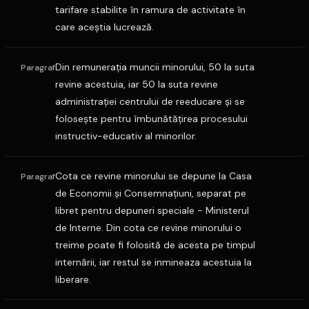
tarifare stabilite în ramura de activitate în
care aceştia lucrează.
Din remuneraţia muncii minorului, 50 la suta
Paragraf
revine acestuia, iar 50 la suta revine
administraţiei centrului de reeducare şi se
foloseşte pentru îmbunătăţirea procesului
instructiv-educativ al minorilor.
Cota ce revine minorului se depune la Casa
Paragraf
de Economii şi Consemnaţiuni, separat pe
libret pentru depuneri speciale - Ministerul
de Interne. Din cota ce revine minorului o
treime poate fi folosită de acesta pe timpul
internării, iar restul se inmineaza acestuia la
liberare.