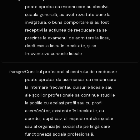
poate aproba ca minorii care au absolvit
şcoala generală, au avut rezultate bune la
învăţătura, o buna comportare şi au fost
receptivi la acţiunea de reeducare să se
prezinte la examenul de admitere la liceu,
dacă exista liceu în localitate, şi sa
frecventeze cursurile liceale.
Consiliul profesoral al centrului de reeducare
Paragraf
poate aproba, de asemenea, ca minorii care
la internare frecventau cursurile liceale sau
ale şcolilor profesionale sa continue studiile
la şcolile cu acelaşi profil sau cu profil
asemănător, existente în localitate, cu
acordul, după caz, al inspectoratului şcolar
sau al organizaţiei socialiste pe lîngă care
funcţionează şcoala profesională.