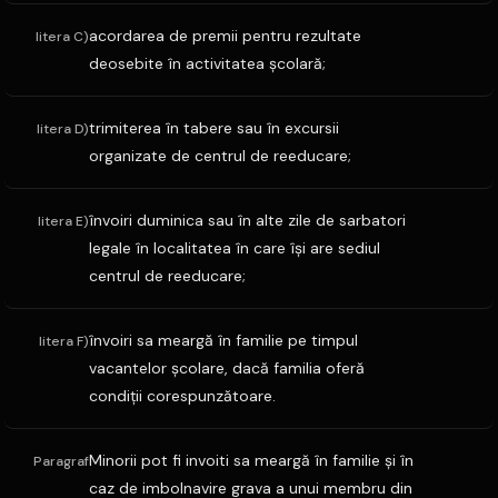
acordarea de premii pentru rezultate
litera C)
deosebite în activitatea şcolară;
trimiterea în tabere sau în excursii
litera D)
organizate de centrul de reeducare;
învoiri duminica sau în alte zile de sarbatori
litera E)
legale în localitatea în care îşi are sediul
centrul de reeducare;
învoiri sa meargă în familie pe timpul
litera F)
vacantelor şcolare, dacă familia oferă
condiţii corespunzătoare.
Minorii pot fi invoiti sa meargă în familie şi în
Paragraf
caz de imbolnavire grava a unui membru din