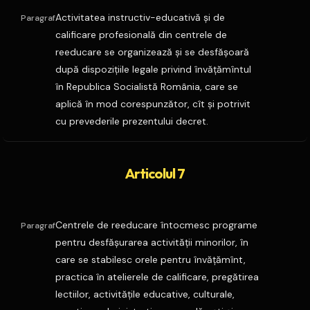
Activitatea instructiv-educativă şi de
Paragraf
calificare profesională din centrele de
reeducare se organizează şi se desfăşoară
după dispoziţiile legale privind învăţămîntul
în Republica Socialistă România, care se
aplică în mod corespunzător, cît şi potrivit
cu prevederile prezentului decret.
Articolul 7
Centrele de reeducare întocmesc programe
Paragraf
pentru desfăşurarea activităţii minorilor, în
care se stabilesc orele pentru învăţămînt,
practica în atelierele de calificare, pregătirea
lectiilor, activităţile educative, culturale,