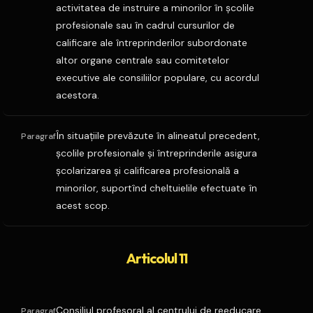
activitatea de instruire a minorilor în şcolile
profesionale sau în cadrul cursurilor de
calificare ale întreprinderilor subordonate
altor organe centrale sau comitetelor
executive ale consiliilor populare, cu acordul
acestora.
În situaţiile prevăzute în alineatul precedent,
Paragraf
şcolile profesionale şi întreprinderile asigura
şcolarizarea şi calificarea profesională a
minorilor, suportînd cheltuielile efectuate în
acest scop.
Articolul 11
Consiliul profesoral al centrului de reeducare
Paragraf