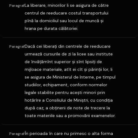
La liberare, minorilor li se asigura de către
Paragraf
centrul de reeducare costul transportului
pînă la domiciliul sau locul de muncă şi
hrana pe durata călătoriei.
Dacă cei liberaţi din centrele de reeducare
Paragraf
urmează cursurile de zi la licee sau institute
de învăţămînt superior şi sînt lipsiţi de
mijloace materiale, atît ei cît şi părinţii lor, li
se asigura de Ministerul de Interne, pe timpul
studiilor, echipament, conform normelor
legale stabilite pentru aceşti minori prin
hotărîre a Consiliului de Miniştri, cu condiţia
după caz, a obţinerii de note de trecere la
toate materiile sau a promovării examenelor.
În perioada în care nu primesc o alta forma
Paragraf