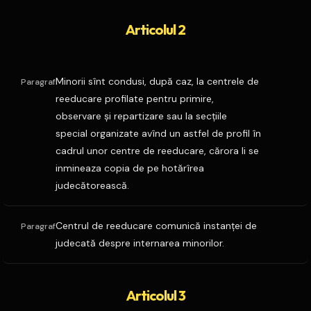
Articolul 2
Minorii sînt condusi, după caz, la centrele de
Paragraf
reeducare profilate pentru primire,
observare şi repartizare sau la secţiile
special organizate avînd un astfel de profil în
cadrul unor centre de reeducare, cărora li se
inmineaza copia de pe hotărîrea
judecătorească.
Centrul de reeducare comunică instanţei de
Paragraf
judecată despre internarea minorilor.
Articolul 3