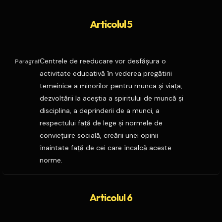
Articolul 5
Centrele de reeducare vor desfăşura o
Paragraf
activitate educativă în vederea pregătirii
temeinice a minorilor pentru munca şi viaţa,
dezvoltării la aceştia a spiritului de muncă şi
disciplina, a deprinderii de a munci, a
respectului faţă de lege şi normele de
convieţuire socială, creării unei opinii
înaintate faţă de cei care încalcă aceste
norme.
Articolul 6