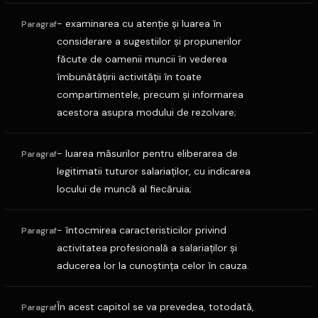
- examinarea cu atenţie şi luarea în
Paragraf
considerare a sugestiilor şi propunerilor
făcute de oamenii muncii în vederea
îmbunătăţirii activităţii în toate
compartimentele, precum şi informarea
acestora asupra modului de rezolvare;
- luarea măsurilor pentru eliberarea de
Paragraf
legitimatii tuturor salariaţilor, cu indicarea
locului de muncă al fiecăruia;
- întocmirea caracteristicilor privind
Paragraf
activitatea profesională a salariaţilor şi
aducerea lor la cunoştinţa celor în cauza.
În acest capitol se va prevedea, totodată,
Paragraf