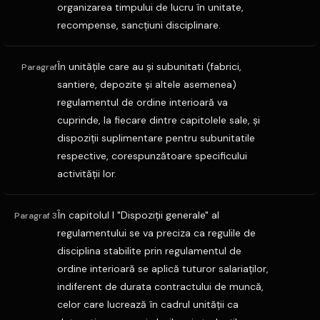
organizarea timpului de lucru în unitate,
recompense, sancţiuni disciplinare.
În unităţile care au şi subunitati (fabrici,
Paragraf
santiere, depozite şi altele asemenea)
regulamentul de ordine interioară va
cuprinde, la fiecare dintre capitolele sale, şi
dispoziţii suplimentare pentru subunitatile
respective, corespunzătoare specificului
activităţii lor.
În capitolul I "Dispoziţii generale" al
Paragraf 3
regulamentului se va preciza ca regulile de
disciplina stabilite prin regulamentul de
ordine interioară se aplică tuturor salariaţilor,
indiferent de durata contractului de muncă,
celor care lucrează în cadrul unităţii ca