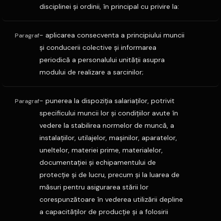
disciplinei şi ordinii, în principal cu privire la:
- aplicarea consecventa a principiului muncii
Paragraf
şi conducerii colective şi informarea
periodică a personalului unităţii asupra
modului de realizare a sarcinilor;
- punerea la dispoziţia salariaţilor, potrivit
Paragraf
specificului muncii lor şi condiţiilor avute în
vedere la stabilirea normelor de muncă, a
instalaţiilor, utilajelor, maşinilor, aparatelor,
uneltelor, materiei prime, materialelor,
documentaţiei şi echipamentului de
protecţie şi de lucru, precum şi la luarea de
măsuri pentru asigurarea stării lor
corespunzătoare în vederea utilizării depline
a capacităţilor de producţie şi a folosirii