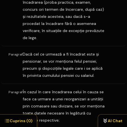
încadrarea (proba practica, examen,
concurs ori termen de încercare, după caz)
şi rezultatele acesteia, sau dacă s-a
procedat la încadrare fără o asemenea
verificare, în situaţiile de excepţie prevăzute
de lege.
Dacă cel ce urmează a fi încadrat este şi
Paragraf
pensionar, se vor menţiona felul pensiei,
precum şi dispoziţiile legale care i se aplică
în privinta cumulului pensiei cu salariul.
În cazul în care încadrarea celui în cauza se
Paragraf
face ca urmare a unei reorganizari a unităţii
prin comasare sau divizare, se vor menţiona
toate datele necesare în legătură cu
situaţiile respective;
Cuprins (
0
)
AI Chat