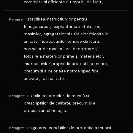
complete şi eficiente a timpului de lucru;
- stabilirea instrucţiunilor pentru
Paragraf
funcţionarea şi exploatarea instalaţiilor,
maşinilor, agregatelor şi utilajelor folosite în
unitate, instrucţiunilor tehnice de lucru,
normelor de manipulare, depozitare şi
folosire a materiilor prime şi materialelor,
instrucţiunilor proprii de protecţie a muncii,
precum şi a celorlalte norme specifice
activităţii din unitate;
- stabilirea normelor de muncă şi
Paragraf
prescripţiilor de calitate, precum şi a
procesului tehnologic;
- asigurarea condiţiilor de protecţie a muncii
Paragraf