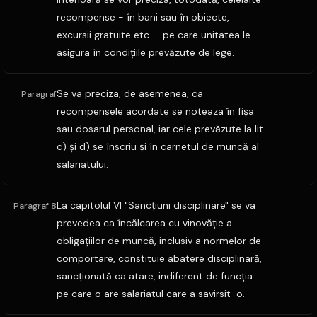
recompense - în bani sau în obiecte,
excursii gratuite etc. - pe care unitatea le
asigura în condiţiile prevăzute de lege.
Se va preciza, de asemenea, ca
Paragraf
recompensele acordate se noteaza în fişa
sau dosarul personal, iar cele prevăzute la lit.
c) şi d) se înscriu şi în carnetul de muncă al
salariatului.
La capitolul VI "Sancţiuni disciplinare" se va
Paragraf 8
prevedea ca încălcarea cu vinovăţie a
obligaţiilor de muncă, inclusiv a normelor de
comportare, constituie abatere disciplinară,
sancţionată ca atare, indiferent de funcţia
pe care o are salariatul care a savirsit-o.