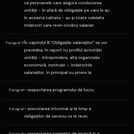
ca persoanele care asigura conducerea
unităţii - în afară de obligaţiile pe care le au
în aceasta calitate - au şi toate celelalte
îndatoriri care revin oricărui salariat.
În capitolul III "Obligaţiile salariaţilor" se vor
Paragraf 5
prevedea, în raport cu profilul activităţii
unităţii - întreprindere, alta organizaţie
economică, instituţie -, îndatoririle
salariaţilor, în principal cu privire la:
- respectarea programului de lucru;
Paragraf
- executarea întocmai şi la timp a
Paragraf
obligaţiilor de serviciu ce le revin;
- respectarea normelor de muncă şi a
Paragraf