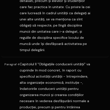
detasati, precum şi elevilor şi studenţilor
care fac practica în unitate. Cu privire la cei
care lucrează în cadrul unităţii ca delegaţi ai
unei alte unităţi, se va menţiona ca sînt
obligaţi să respecte, pe lîngă disciplina
muncii din unitatea care i-a delegat, şi
regulile de disciplina specifice locului de
muncă unde îşi desfăşoară activitatea pe
timpul delegării.
Capitolul II "Obligaţiile conducerii unităţii" va
Paragraf 4
cuprinde în mod concret, în raport cu
specificul activităţii unităţii - întreprindere,
alta organizaţie economică, instituţie -,
îndatoririle conducerii unităţii pentru
organizarea muncii şi crearea condiţiilor
necesare în vederea desfăşurării normale a
producţiei, precum şi pentru întărirea