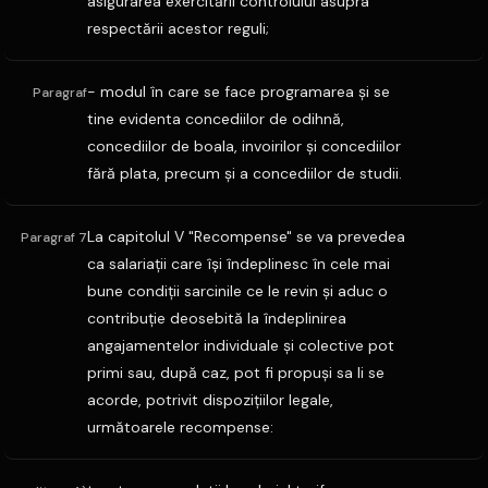
asigurarea exercitării controlului asupra
respectării acestor reguli;
- modul în care se face programarea şi se
Paragraf
tine evidenta concediilor de odihnă,
concediilor de boala, invoirilor şi concediilor
fără plata, precum şi a concediilor de studii.
La capitolul V "Recompense" se va prevedea
Paragraf 7
ca salariaţii care îşi îndeplinesc în cele mai
bune condiţii sarcinile ce le revin şi aduc o
contribuţie deosebită la îndeplinirea
angajamentelor individuale şi colective pot
primi sau, după caz, pot fi propuşi sa li se
acorde, potrivit dispoziţiilor legale,
următoarele recompense: