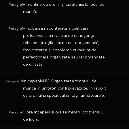
- menţinerea ordinii şi curăţeniei la locul de
Paragraf
muncă;
- ridicarea necontenita a calificării
Paragraf
profesionale, a nivelului de cunoştinţe
tehnico-ştiinţifice şi de cultura generală,
frecventarea şi absolvirea cursurilor de
perfecţionare organizate sau recomandate
de unitate.
În capitolul IV "Organizarea timpului de
Paragraf 6
muncă în unitate" vor fi prevăzute, în raport
cu profilul şi specificul unităţii, următoarele:
- ora începerii şi ora terminării programului
Paragraf
de lucru;