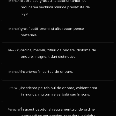
trepte sau gradatii la salariul tarifar, cu
litera A)
reducerea vechimii minime prevăzute de
lege;
gratificatii, premii şi alte recompense
litera B)
materiale;
ordine, medalii, titluri de onoare, diplome de
litera C)
onoare, insigne, titluri distinctive;
înscrierea în cartea de onoare;
litera D)
înscrierea pe tabloul de onoare, evidentierea
litera E)
în munca, multumire verbală sau în scris.
În acest capitol al regulamentului de ordine
Paragraf
interioară se vor preciza, totodată, celelalte