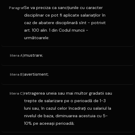
Se va preciza ca sancţiunile cu caracter
Paragraf
disciplinar ce pot fi aplicate salariaţilor în
caz de abatere disciplinară sînt - potrivit
art. 100 alin. 1 din Codul muncii -
următoarele:
mustrare;
litera A)
avertisment;
litera B)
retragerea uneia sau mai multor gradatii sau
litera C)
trepte de salarizare pe o perioadă de 1-3
luni sau, în cazul celor încadraţi cu salariul la
nivelul de baza, diminuarea acestuia cu 5-
10% pe aceeaşi perioadă;