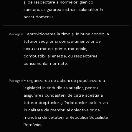
şi de respectare a normelor igienico-
sanitare; asigurarea instruirii salariaţilor în
acest domeniu;
- aprovizionarea la timp şi în bune condiţii a
Paragraf
tuturor secţiilor şi compartimentelor de
lucru cu materii prime, materiale,
combustibil şi energie, cu respectarea
consumurilor normate;
- organizarea de acţiuni de popularizare a
Paragraf
legislaţiei în rindurile salariaţilor, pentru
asigurarea cunoaşterii de către aceştia a
tuturor drepturilor şi îndatoririlor ce le revin
în calitate de membri ai colectivelor de
muncă şi de cetăţeni ai Republicii Socialiste
României;