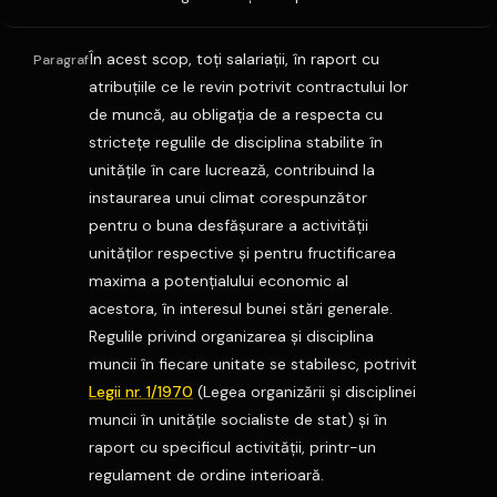
În acest scop, toţi salariaţii, în raport cu
Paragraf
atribuţiile ce le revin potrivit contractului lor
de muncă, au obligaţia de a respecta cu
stricteţe regulile de disciplina stabilite în
unităţile în care lucrează, contribuind la
instaurarea unui climat corespunzător
pentru o buna desfăşurare a activităţii
unităţilor respective şi pentru fructificarea
maxima a potenţialului economic al
acestora, în interesul bunei stări generale.
Regulile privind organizarea şi disciplina
muncii în fiecare unitate se stabilesc, potrivit
Legii nr. 1/1970
(Legea organizării şi disciplinei
muncii în unităţile socialiste de stat) şi în
raport cu specificul activităţii, printr-un
regulament de ordine interioară.