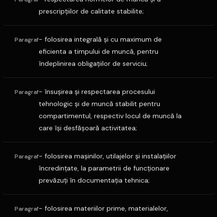
prescripţiilor de calitate stabilite;
- folosirea integrală şi cu maximum de
Paragraf
eficienta a timpului de muncă, pentru
îndeplinirea obligaţiilor de serviciu;
- însuşirea şi respectarea procesului
Paragraf
tehnologic şi de muncă stabilit pentru
compartimentul, respectiv locul de muncă la
care îşi desfăşoară activitatea;
- folosirea maşinilor, utilajelor şi instalaţiilor
Paragraf
încredinţate, la parametrii de funcţionare
prevăzuţi în documentaţia tehnica;
- folosirea materiilor prime, materialelor,
Paragraf