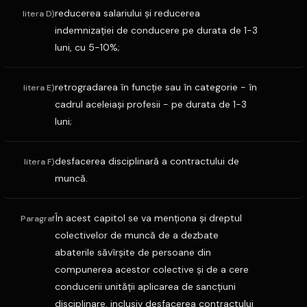
reducerea salariului şi reducerea
litera D)
indemnizaţiei de conducere pe durata de 1-3
luni, cu 5-10%;
retrogradarea în funcţie sau în categorie - în
litera E)
cadrul aceleiaşi profesii - pe durata de 1-3
luni;
desfacerea disciplinară a contractului de
litera F)
muncă.
În acest capitol se va menţiona şi dreptul
Paragraf
colectivelor de muncă de a dezbate
abaterile săvîrşite de persoane din
compunerea acestor colective şi de a cere
conducerii unităţii aplicarea de sancţiuni
disciplinare, inclusiv desfacerea contractului