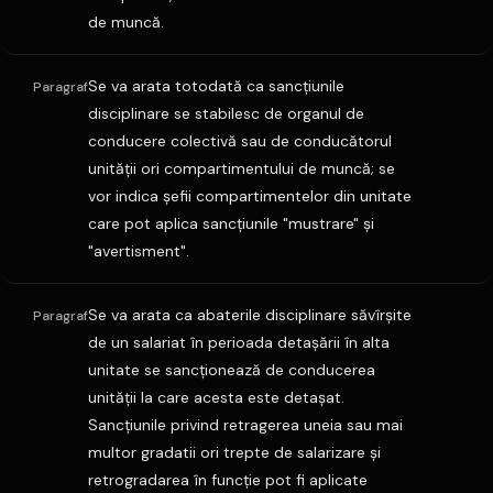
de muncă.
Se va arata totodată ca sancţiunile
Paragraf
disciplinare se stabilesc de organul de
conducere colectivă sau de conducătorul
unităţii ori compartimentului de muncă; se
vor indica şefii compartimentelor din unitate
care pot aplica sancţiunile "mustrare" şi
"avertisment".
Se va arata ca abaterile disciplinare săvîrşite
Paragraf
de un salariat în perioada detaşării în alta
unitate se sancţionează de conducerea
unităţii la care acesta este detaşat.
Sancţiunile privind retragerea uneia sau mai
multor gradatii ori trepte de salarizare şi
retrogradarea în funcţie pot fi aplicate