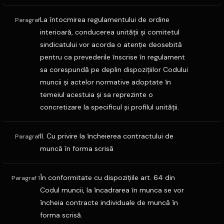
La întocmirea regulamentului de ordine
Paragraf
interioară, conducerea unităţii şi comitetul
sindicatului vor acorda o atenţie deosebită
pentru ca prevederile înscrise în regulament
sa corespundă pe deplin dispoziţiilor Codului
muncii şi actelor normative adoptate în
temeiul acestuia şi sa reprezinte o
concretizare la specificul şi profilul unităţii.
II. Cu privire la încheierea contractului de
Paragraf
muncă în forma scrisă
În conformitate cu dispoziţiile art. 64 din
Paragraf 1
Codul muncii, la încadrarea în munca se vor
încheia contracte individuale de muncă în
forma scrisă.