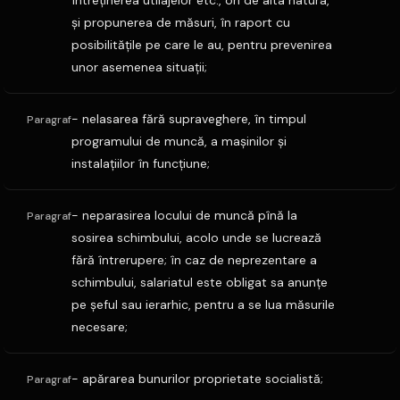
întreţinerea utilajelor etc., ori de alta natura,
şi propunerea de măsuri, în raport cu
posibilităţile pe care le au, pentru prevenirea
unor asemenea situaţii;
- nelasarea fără supraveghere, în timpul
Paragraf
programului de muncă, a maşinilor şi
instalaţiilor în funcţiune;
- neparasirea locului de muncă pînă la
Paragraf
sosirea schimbului, acolo unde se lucrează
fără întrerupere; în caz de neprezentare a
schimbului, salariatul este obligat sa anunţe
pe şeful sau ierarhic, pentru a se lua măsurile
necesare;
- apărarea bunurilor proprietate socialistă;
Paragraf