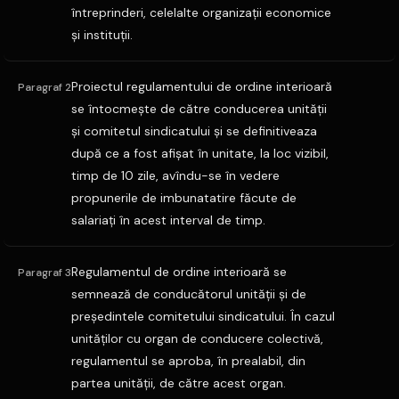
întreprinderi, celelalte organizaţii economice
şi instituţii.
Proiectul regulamentului de ordine interioară
Paragraf 2
se întocmeşte de către conducerea unităţii
şi comitetul sindicatului şi se definitiveaza
după ce a fost afişat în unitate, la loc vizibil,
timp de 10 zile, avîndu-se în vedere
propunerile de imbunatatire făcute de
salariaţi în acest interval de timp.
Regulamentul de ordine interioară se
Paragraf 3
semnează de conducătorul unităţii şi de
preşedintele comitetului sindicatului. În cazul
unităţilor cu organ de conducere colectivă,
regulamentul se aproba, în prealabil, din
partea unităţii, de către acest organ.