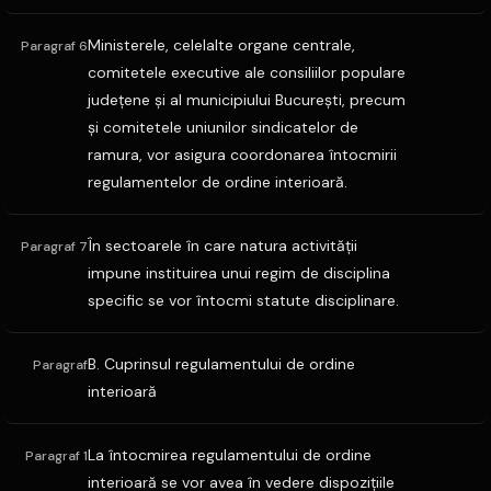
Ministerele, celelalte organe centrale,
Paragraf 6
comitetele executive ale consiliilor populare
judeţene şi al municipiului Bucureşti, precum
şi comitetele uniunilor sindicatelor de
ramura, vor asigura coordonarea întocmirii
regulamentelor de ordine interioară.
În sectoarele în care natura activităţii
Paragraf 7
impune instituirea unui regim de disciplina
specific se vor întocmi statute disciplinare.
B. Cuprinsul regulamentului de ordine
Paragraf
interioară
La întocmirea regulamentului de ordine
Paragraf 1
interioară se vor avea în vedere dispoziţiile