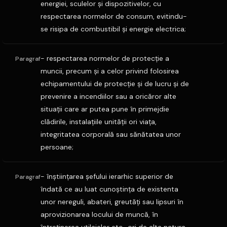
energiei, sculelor şi dispozitivelor, cu
respectarea normelor de consum, evitindu-
se risipa de combustibil şi energie electrica;
- respectarea normelor de protecţie a
Paragraf
muncii, precum şi a celor privind folosirea
echipamentului de protecţie şi de lucru şi de
prevenire a incendiilor sau a oricăror alte
situaţii care ar putea pune în primejdie
clădirile, instalaţiile unităţii ori viaţa,
integritatea corporală sau sănătatea unor
persoane;
- înştiinţarea şefului ierarhic superior de
Paragraf
îndată ce au luat cunoştinţa de existenta
unor nereguli, abateri, greutăţi sau lipsuri în
aprovizionarea locului de muncă, în