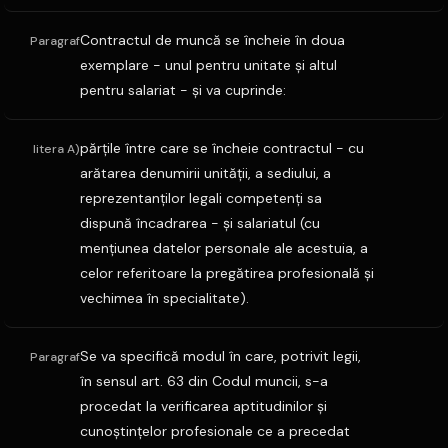
Contractul de muncă se încheie în doua
Paragraf
exemplare - unul pentru unitate şi altul
pentru salariat - şi va cuprinde:
părţile între care se încheie contractul - cu
litera A)
arătarea denumirii unităţii, a sediului, a
reprezentanţilor legali competenţi sa
dispună încadrarea - şi salariatul (cu
menţiunea datelor personale ale acestuia, a
celor referitoare la pregătirea profesională şi
vechimea în specialitate).
Se va specifică modul în care, potrivit legii,
Paragraf
în sensul art. 63 din Codul muncii, s-a
procedat la verificarea aptitudinilor şi
cunoştinţelor profesionale ce a precedat