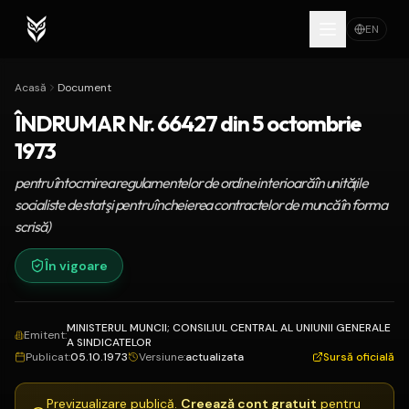
EN
Acasă
Document
ÎNDRUMAR Nr. 66427 din 5 octombrie
1973
pentru întocmirea regulamentelor de ordine interioară în unităţile
socialiste de stat şi pentru încheierea contractelor de muncă în forma
scrisă)
În vigoare
MINISTERUL MUNCII; CONSILIUL CENTRAL AL UNIUNII GENERALE
Emitent
:
A SINDICATELOR
Publicat
:
05.10.1973
Versiune
:
actualizata
Sursă oficială
Previzualizare publică.
Creează cont gratuit
pentru