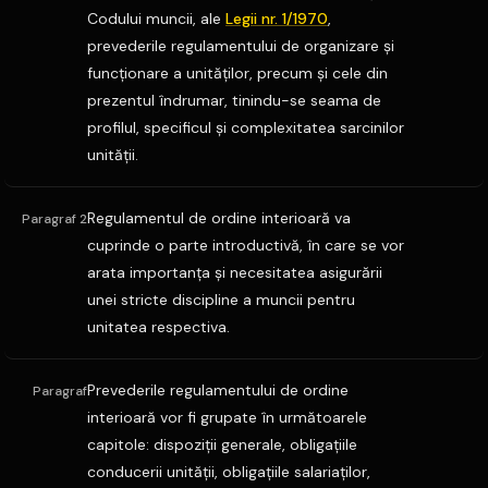
Codului muncii, ale
Legii nr. 1/1970
,
prevederile regulamentului de organizare şi
funcţionare a unităţilor, precum şi cele din
prezentul îndrumar, tinindu-se seama de
profilul, specificul şi complexitatea sarcinilor
unităţii.
Regulamentul de ordine interioară va
Paragraf 2
cuprinde o parte introductivă, în care se vor
arata importanţa şi necesitatea asigurării
unei stricte discipline a muncii pentru
unitatea respectiva.
Prevederile regulamentului de ordine
Paragraf
interioară vor fi grupate în următoarele
capitole: dispoziţii generale, obligaţiile
conducerii unităţii, obligaţiile salariaţilor,