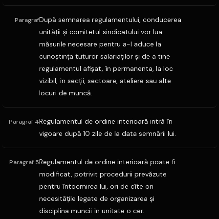
După semnarea regulamentului, conducerea
Paragraf
unităţii şi comitetul sindicatului vor lua
măsurile necesare pentru a-l aduce la
cunoştinţa tuturor salariaţilor şi de a tine
regulamentul afişat, în permanenta, la loc
vizibil, în secţii, sectoare, ateliere sau alte
locuri de muncă.
Regulamentul de ordine interioară intră în
Paragraf 4
vigoare după 10 zile de la data semnării lui.
Regulamentul de ordine interioară poate fi
Paragraf 5
modificat, potrivit procedurii prevăzute
pentru întocmirea lui, ori de cîte ori
necesităţile legate de organizarea şi
disciplina muncii în unitate o cer.