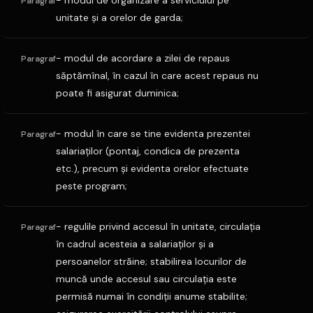
- modul de organizare a serviciului pe
Paragraf
unitate şi a orelor de garda;
- modul de acordare a zilei de repaus
Paragraf
săptămînal, în cazul în care acest repaus nu
poate fi asigurat duminica;
- modul în care se tine evidenta prezentei
Paragraf
salariaţilor (pontaj, condica de prezenta
etc.), precum şi evidenta orelor efectuate
peste program;
- regulile privind accesul în unitate, circulaţia
Paragraf
în cadrul acesteia a salariaţilor şi a
persoanelor străine; stabilirea locurilor de
muncă unde accesul sau circulaţia este
permisă numai în condiţii anume stabilite;