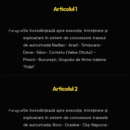
Articolul 1
Se încredinţează spre execuţie, întreţinere şi
Paragraf
exploatare în sistem de concesiune traseul
de autostrada Nadlac- Arad- Timişoara-
Deva- Sibiu- Cornetu (Valea Oltului) -
Pitesti- Bucureşti, Grupului de firme italiene
"Fidel".
Articolul 2
Se încredinţează spre execuţie, întreţinere şi
Paragraf
exploatare în sistem de concesiune traseele
de autostrada: Bors- Oradea- Cluj-Napoca-