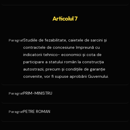
Articolul 7
Studiile de fezabilitate, caietele de sarcini şi
Paragraf
contractele de concesiune împreună cu
indicatorii tehnico- economici şi cota de
participare a statului român la construcţia
autostrazii, precum şi condiţiile de garanţie
convenite, vor fi supuse aprobării Guvernului.
PRIM-MINISTRU
Paragraf
PETRE ROMAN
Paragraf