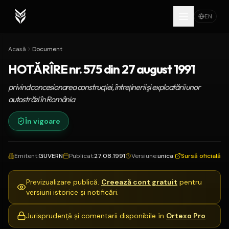
EN
Acasă
Document
HOTĂRÎRE nr. 575 din 27 august 1991
privind concesionarea construcţiei, întreţinerii şi exploatării unor
autostrăzi în România
În vigoare
Emitent
:
GUVERN
Publicat
:
27.08.1991
Versiune
:
unica
Sursă oficială
Previzualizare publică.
Creează cont gratuit
pentru
versiuni istorice și notificări.
Jurisprudență și comentarii disponibile în
Ortexo Pro
.