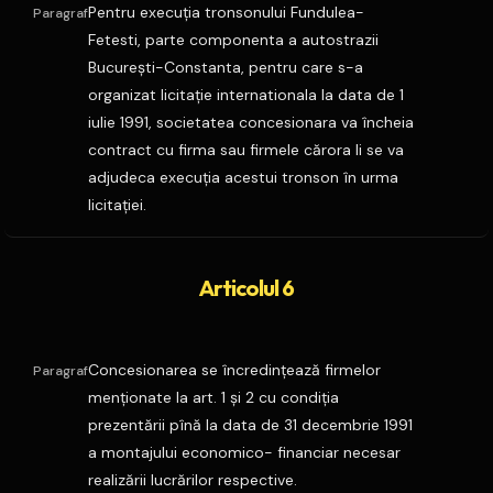
Pentru execuţia tronsonului Fundulea-
Paragraf
Fetesti, parte componenta a autostrazii
Bucureşti-Constanta, pentru care s-a
organizat licitaţie internationala la data de 1
iulie 1991, societatea concesionara va încheia
contract cu firma sau firmele cărora li se va
adjudeca execuţia acestui tronson în urma
licitaţiei.
Articolul 6
Concesionarea se încredinţează firmelor
Paragraf
menţionate la art. 1 şi 2 cu condiţia
prezentării pînă la data de 31 decembrie 1991
a montajului economico- financiar necesar
realizării lucrărilor respective.