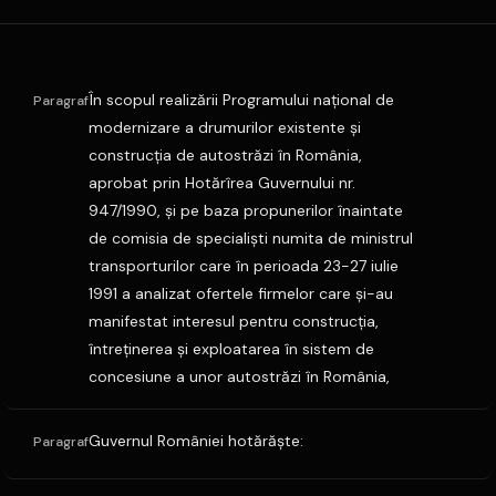
În scopul realizării Programului naţional de
Paragraf
modernizare a drumurilor existente şi
construcţia de autostrăzi în România,
aprobat prin Hotărîrea Guvernului nr.
947/1990, şi pe baza propunerilor înaintate
de comisia de specialişti numita de ministrul
transporturilor care în perioada 23-27 iulie
1991 a analizat ofertele firmelor care şi-au
manifestat interesul pentru construcţia,
întreţinerea şi exploatarea în sistem de
concesiune a unor autostrăzi în România,
Guvernul României hotărăşte:
Paragraf