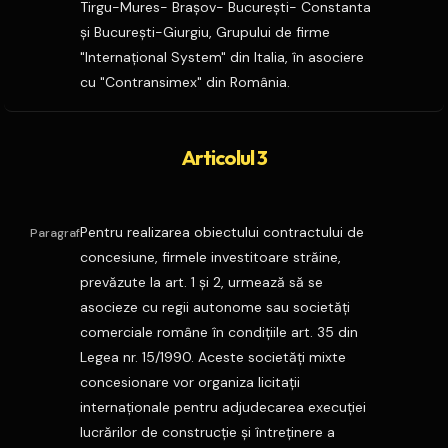
Tirgu-Mures- Braşov- Bucureşti- Constanta
şi Bucureşti-Giurgiu, Grupului de firme
"Internaţional System" din Italia, în asociere
cu "Contransimex" din România.
Articolul 3
Pentru realizarea obiectului contractului de
Paragraf
concesiune, firmele investitoare străine,
prevăzute la art. 1 şi 2, urmează să se
asocieze cu regii autonome sau societăţi
comerciale române în condiţiile art. 35 din
Legea nr. 15/1990. Aceste societăţi mixte
concesionare vor organiza licitaţii
internaţionale pentru adjudecarea execuţiei
lucrărilor de construcţie şi întreţinere a