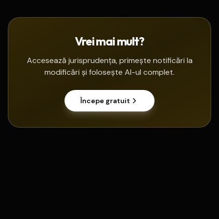
Vrei mai mult?
Accesează jurisprudența, primește notificări la
modificări și folosește AI-ul complet.
Începe gratuit