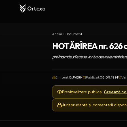
Ortexo
Acasă
Document
HOTĂRÎREA nr. 626 d
privind măsurile ce se vor lua de unele ministere
Emitent
:
GUVERN
Publicat
:
06.09.1991
Ver
Previzualizare publică.
Creează con
Jurisprudență și comentarii disponi