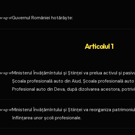
Guvernul României hotărăşte:
aragraf
Articolul 1
Ministerul Învăţămîntului şi Ştiinţei va prelua activul şi pasi
aragraf
Şcoala profesională auto din Aiud, Şcoala profesională auto 
Profesional auto din Deva, după dizolvarea acestora, potrivit
Ministerul Învăţămîntului şi Ştiinţei va reorganiza patrimoniul p
aragraf
înfiinţarea unor şcoli profesionale.