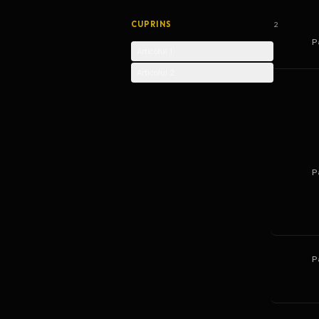
CUPRINS
2
P
Articolul 1
Articolul 2
P
P