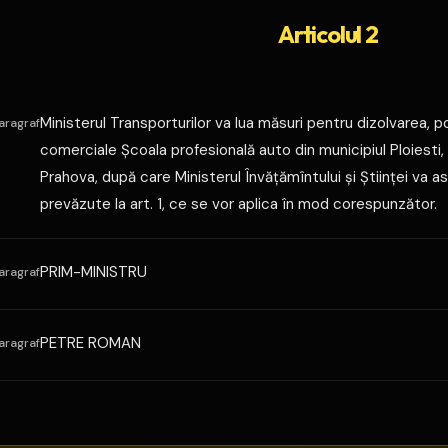
Articolul 2
Ministerul Transporturilor va lua măsuri pentru dizolvarea, potr
aragraf
comerciale Şcoala profesională auto din municipiul Ploiesti, s
Prahova, după care Ministerul Învăţămîntului şi Ştiinţei va as
prevăzute la art. 1, ce se vor aplica în mod corespunzător.
PRIM-MINISTRU
aragraf
PETRE ROMAN
aragraf