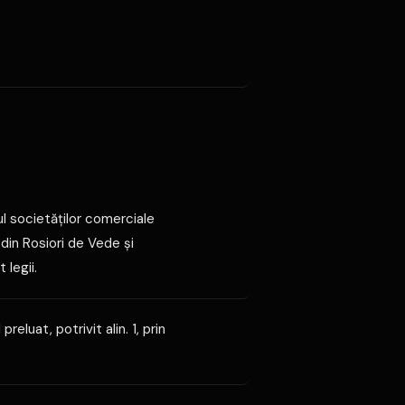
vul societăţilor comerciale
din Rosiori de Vede şi
 legii.
reluat, potrivit alin. 1, prin