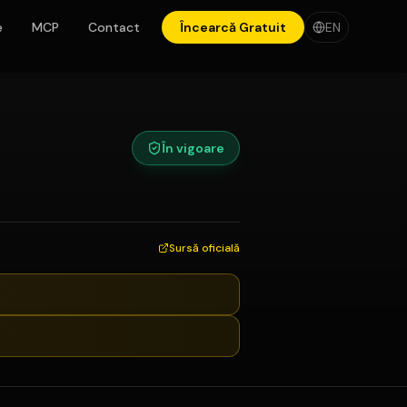
e
MCP
Contact
Încearcă Gratuit
EN
În vigoare
Sursă oficială