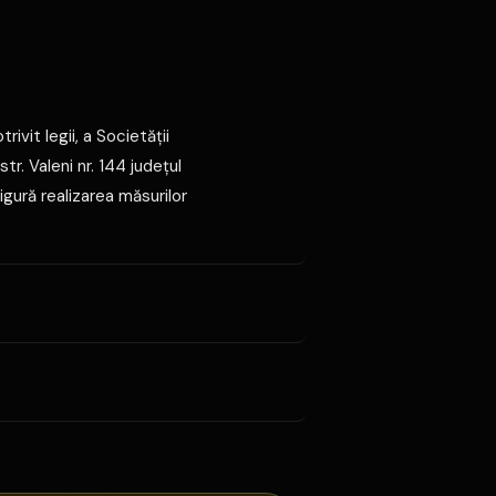
ivit legii, a Societăţii
tr. Valeni nr. 144 judeţul
igură realizarea măsurilor