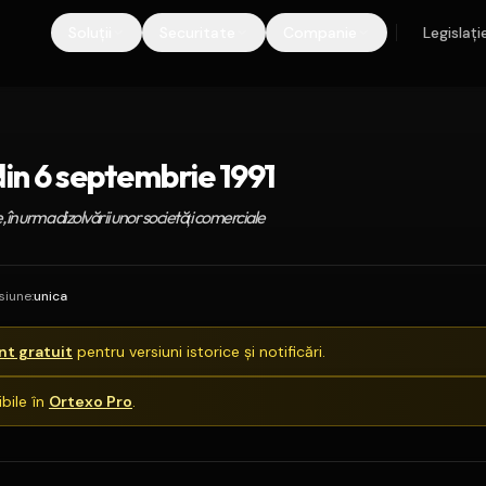
Soluții
Securitate
Companie
Legislați
in 6 septembrie 1991
, în urma dizolvării unor societăţi comerciale
siune
:
unica
t gratuit
pentru versiuni istorice și notificări.
bile în
Ortexo Pro
.