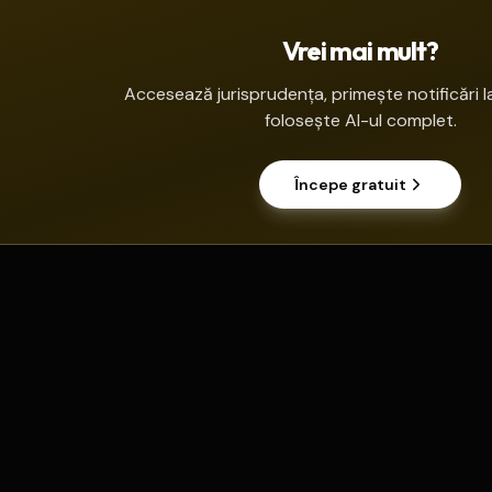
Vrei mai mult?
Accesează jurisprudența, primește notificări la
folosește AI-ul complet.
Începe gratuit