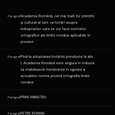
Academia Română, cel mai înalt for ştiinţific
Paragraf
şi cultural al tarii, va hotărî asupra
indreptarilor care se vor face normelor
ortografice ale limbii române aplicabile în
prezent.
Pînă la adoptarea hotărîrii prevăzute la alin.
Paragraf
1, Academia Română este singura în măsura
sa stabilească menţinerea în vigoare a
actualelor norme privind ortografia limbii
române.
PRIM-MINISTRU
Paragraf
PETRE ROMAN
Paragraf