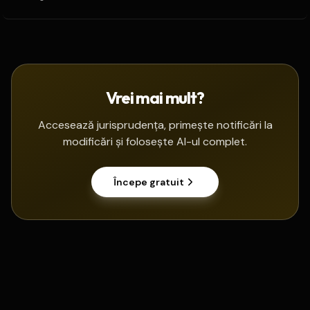
Vrei mai mult?
Accesează jurisprudența, primește notificări la
modificări și folosește AI-ul complet.
Începe gratuit