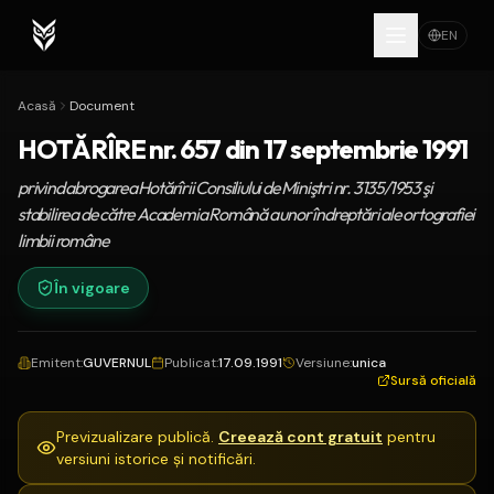
EN
Acasă
Document
HOTĂRÎRE nr. 657 din 17 septembrie 1991
privind abrogarea Hotărîrii Consiliului de Miniştri nr. 3135/1953 şi
stabilirea de către Academia Română a unor îndreptări ale ortografiei
limbii române
În vigoare
Emitent
:
GUVERNUL
Publicat
:
17.09.1991
Versiune
:
unica
Sursă oficială
Previzualizare publică.
Creează cont gratuit
pentru
versiuni istorice și notificări.