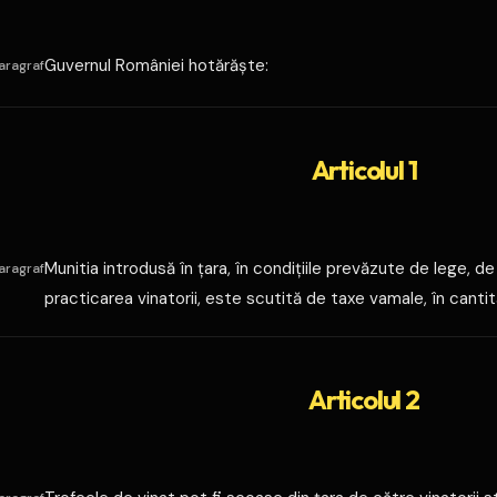
Guvernul României hotărăşte:
aragraf
Articolul 1
Munitia introdusă în ţara, în condiţiile prevăzute de lege, de 
aragraf
practicarea vinatorii, este scutită de taxe vamale, în canti
Articolul 2