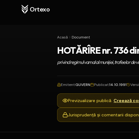
Ortexo
Acasă
Document
HOTĂRÎRE nr. 736 din
privind regimul vamal al muniţiei, trofeelor de vina
Emitent
:
GUVERN
Publicat
:
14.10.1991
Vers
Previzualizare publică.
Creează con
Jurisprudență și comentarii disponi