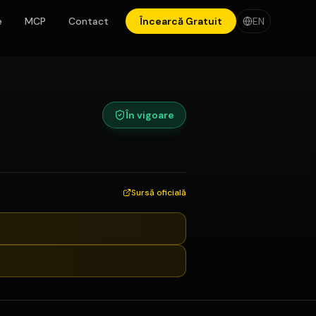
e
MCP
Contact
Încearcă Gratuit
EN
În vigoare
Sursă oficială