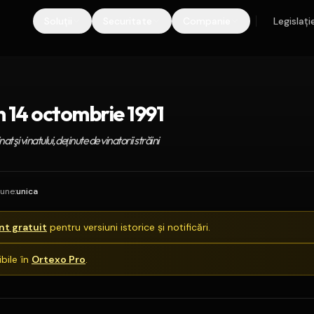
Soluții
Securitate
Companie
Legislați
 14 octombrie 1991
t şi vinatului, deţinute de vinatorii străini
iune
:
unica
t gratuit
pentru versiuni istorice și notificări.
bile în
Ortexo Pro
.