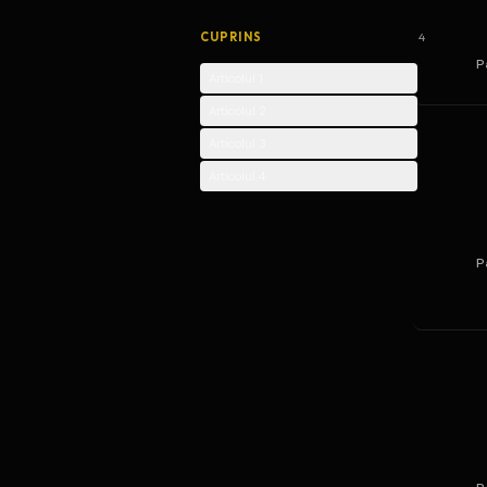
CUPRINS
4
P
Articolul 1
Articolul 2
Articolul 3
Articolul 4
P