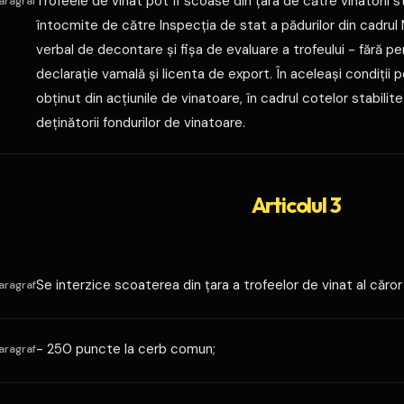
Trofeele de vinat pot fi scoase din ţara de către vinatorii
aragraf
întocmite de către Inspecţia de stat a pădurilor din cadrul 
verbal de decontare şi fişa de evaluare a trofeului - fără 
declaraţie vamală şi licenta de export. În aceleaşi condiţii p
obţinut din acţiunile de vinatoare, în cadrul cotelor stabilit
deţinătorii fondurilor de vinatoare.
Articolul 3
Se interzice scoaterea din ţara a trofeelor de vinat al căro
aragraf
- 250 puncte la cerb comun;
aragraf