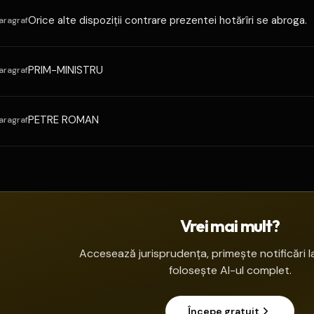
Orice alte dispoziţii contrare prezentei hotărîri se abroga.
aragraf
PRIM-MINISTRU
aragraf
PETRE ROMAN
aragraf
Vrei mai mult?
Accesează jurisprudența, primește notificări la
folosește AI-ul complet.
Începe gratuit