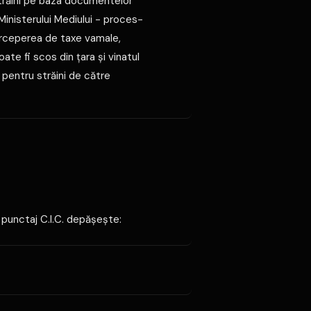
 străini pe baza documentelor
Ministerului Mediului - proces-
perceperea de taxe vamale,
oate fi scos din ţara şi vinatul
e pentru străini de către
r punctaj C.I.C. depăşeşte: