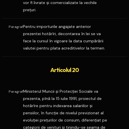
vor fi livrate şi comercializate la vechile
preţuri.
Pentru importurile angajate anterior
Paragraf
prezentei hotărîri, decontarea în lei se va
face la cursul în vigoare la data cumpărării
valutei pentru plata acreditivelor la termen.
Articolul 20
Ministerul Muncii şi Protecţiei Sociale va
Paragraf
prezenta, pînă la 15 iulie 1991, proiectul de
hotărîre pentru indexarea salariilor şi
pensiilor, în funcţie de nivelul previzionat al
evoluţiei preţurilor de consum, diferenţiat pe
categorii de venituri şi tinindu-se seama de