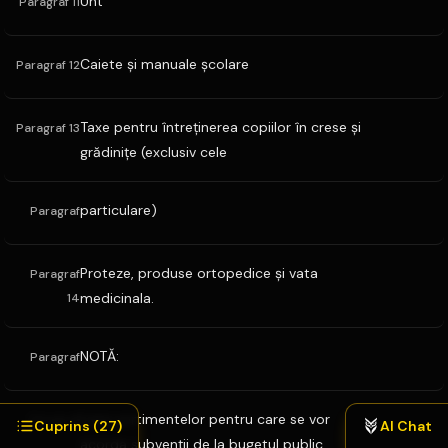
Unt
Paragraf 11
Caiete şi manuale şcolare
Paragraf 12
Taxe pentru întreţinerea copiilor în crese şi
Paragraf 13
grădiniţe (exclusiv cele
particulare)
Paragraf
Proteze, produse ortopedice şi vata
Paragraf
medicinala.
14
NOTĂ:
Paragraf
Lista sortimentelor pentru care se vor
Paragraf
Cuprins (
27
)
AI Chat
acorda subvenţii de la bugetul public