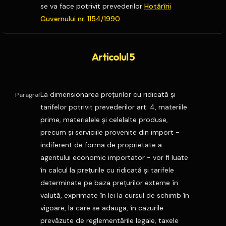
se va face potrivit prevederilor
Hotărîrii
Guvernului nr. 1154/1990
.
Articolul 5
La dimensionarea preţurilor cu ridicată şi
Paragraf
tarifelor potrivit prevederilor art. 4, materiile
prime, materialele şi celelalte produse,
precum şi serviciile provenite din import -
indiferent de forma de proprietate a
agentului economic importator - vor fi luate
în calcul la preţurile cu ridicată şi tarifele
determinate pe baza preţurilor externe în
valută, exprimate în lei la cursul de schimb în
vigoare, la care se adauga, în cazurile
prevăzute de reglementările legale, taxele