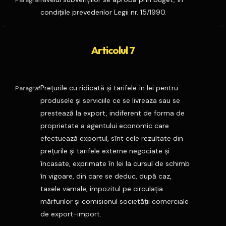
Paragraf
condiţiile prevederilor Legii nr. 15/1990.
Articolul 7
Preţurile cu ridicată şi tarifele în lei pentru
Paragraf
produsele şi serviciile ce se livreaza sau se
prestează la export, indiferent de forma de
proprietate a agentului economic care
efectuează exportul, sînt cele rezultate din
preţurile şi tarifele externe negociate şi
încasate, exprimate în lei la cursul de schimb
în vigoare, din care se deduc, după caz,
taxele vamale, impozitul pe circulaţia
mărfurilor şi comisionul societăţii comerciale
de export-import.