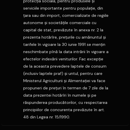
protecţia socială, pentru produsele şi
serviciile importante pentru populaţie, din
ţara sau din import, comercializate de regiile
autonome şi societăţile comerciale cu
capital de stat, prevăzute în anexa nr. 2 la
prezenta hotărîre, preţurile cu amănuntul şi
tarifele în vigoare la 30 iunie 1991 se menţin
neschimbate pînă la data intrării în vigoare a
efectelor indexării veniturilor. Fac excepţie
de la aceasta prevedere laptele de consum
(inclusiv laptele praf) şi untul, pentru care
Ministerul Agriculturii şi Alimentaţiei va face
propuneri de preţuri în termen de 7 zile de la
data prezentei hotărîri în numele şi pe
răspunderea producătorilor, cu respectarea
principiilor de concurenta prevăzute în art.
48 din Legea nr. 15/1990.