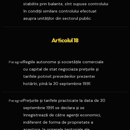
stabilite prin balante, sînt supuse controlului
în condiţii similare controlului efectuat
asupra unităţilor din sectorul public.
Articolul 18
Regiile autonome şi societăţile comerciale
Paragraf
cu capital de stat negociaza preţurile şi
tarifele potrivit prevederilor prezentei
hotărîri, pînă la 30 septembrie 1991.
Preţurile şi tarifele practicate la data de 30
Paragraf
septembrie 1991 se declara şi se
înregistrează de către agenţii economici,
indiferent de forma de proprietate a
acestora, la organele teritoriale ale