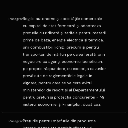
Regiile autonome şi societăţile comerciale
Paragraf
cu capital de stat formează şi adapteaza
preţurile cu ridicată şi tarifele pentru materii
prime de baza, energie electrica şi termica,
unii combustibili lichizi, precum şi pentru
transporturi de mărfuri pe calea ferată, prin
negociere cu agenţii economici beneficiari,
pe proprie răspundere, cu excepţia cazurilor
prevăzute de reglementările legale în
vigoare, pentru care se va cere avizul
ministerelor de resort şi al Departamentului
pentru preţuri şi protecţia concurentei - Mi
nisterul Economiei şi Finanţelor, după caz.
Preţurile pentru mărfurile din producţia
Paragraf