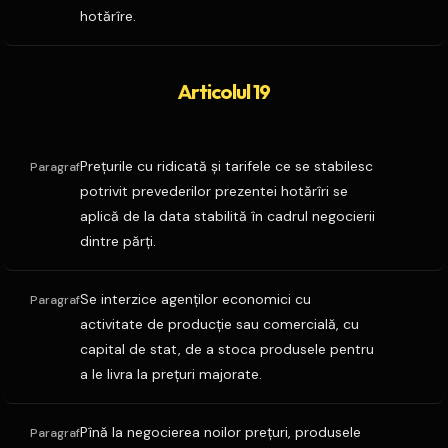
hotărîre.
Articolul 19
Preţurile cu ridicată şi tarifele ce se stabilesc
Paragraf
potrivit prevederilor prezentei hotărîri se
aplică de la data stabilită în cadrul negocierii
dintre părţi.
Se interzice agenţilor economici cu
Paragraf
activitate de producţie sau comercială, cu
capital de stat, de a stoca produsele pentru
a le livra la preţuri majorate.
Pînă la negocierea noilor preţuri, produsele
Paragraf