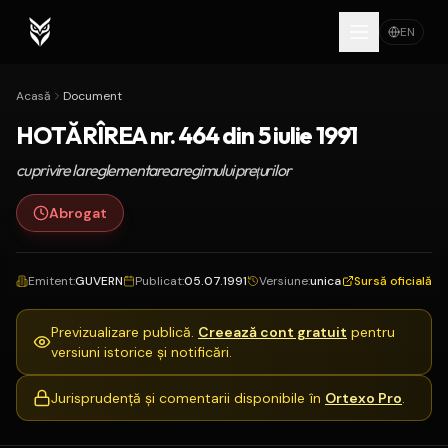
EN
Acasă
Document
HOTĂRÎREA nr. 464 din 5 iulie 1991
cu privire la reglementarea regimului preţurilor
Abrogat
Emitent
:
GUVERN
Publicat
:
05.07.1991
Versiune
:
unica
Sursă oficială
Previzualizare publică.
Creează cont gratuit
pentru
versiuni istorice și notificări.
Jurisprudență și comentarii disponibile în
Ortexo Pro
.