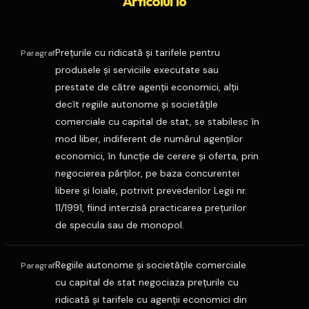
Articolul 16
Preţurile cu ridicată şi tarifele pentru
Paragraf
produsele şi serviciile executate sau
prestate de către agenţii economici, alţii
decît regiile autonome şi societăţile
comerciale cu capital de stat, se stabilesc în
mod liber, indiferent de numărul agenţilor
economici, în funcţie de cerere şi oferta, prin
negocierea părţilor, pe baza concurentei
libere şi loiale, potrivit prevederilor Legii nr.
11/1991, fiind interzisă practicarea preţurilor
de specula sau de monopol.
Regiile autonome şi societăţile comerciale
Paragraf
cu capital de stat negociaza preţurile cu
ridicată şi tarifele cu agenţii economici din