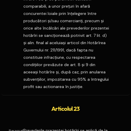
comparabili, a unor preţuri în afară
concurentei loiale prin înţelegere între
producători şi/sau comercianţi, precum şi
orice alte încălcări ale prevederilor prezentei
hotărîri se sancţionează potrivit art. 7 lit. d)
şi alin. final al aceluiaşi articol din Hotărîrea
Guvernului nr. 211/1991, dacă fapta nu
constituie infracţiune, cu respectarea
condiţiilor prevăzute de art. 8 şi 9 din
aceeaşi hotărîre şi, după caz, prin anularea
subvenţiilor, impozitarea cu 95% a întregului
profit sau actionarea în justiţie.
Articolul 23
Prevederile prezentei hotărîri se aplică de la
Paragraf