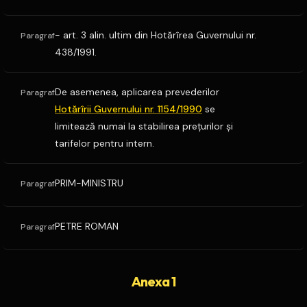
- art. 3 alin. ultim din Hotărîrea Guvernului nr.
Paragraf
438/1991.
De asemenea, aplicarea prevederilor
Paragraf
Hotărîrii Guvernului nr. 1154/1990
se
limitează numai la stabilirea preţurilor şi
tarifelor pentru intern.
PRIM-MINISTRU
Paragraf
PETRE ROMAN
Paragraf
Anexa 1