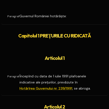
Guvernul României hotărăşte:
Paragraf
Capitolul 1 PREŢURILE CU RIDICATĂ
Articolul 1
Începînd cu data de 1 iulie 1991 plafoanele
Paragraf
indicative ale preţurilor, prevăzute în
Hotărîrea Guvernului nr. 239/1991
, se abroga.
Articolul 2