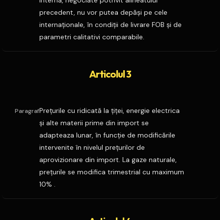
interna, negociate potrivit alineatului
precedent, nu vor putea depăşi pe cele
internaţionale, în condiţii de livrare FOB şi de
parametri calitativi comparabile.
Articolul 3
Preţurile cu ridicată la ţiţei, energie electrica
Paragraf
şi alte materii prime din import se
adapteaza lunar, în funcţie de modificările
intervenite în nivelul preţurilor de
aprovizionare din import. La gaze naturale,
preţurile se modifica trimestrial cu maximum
10% .