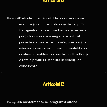
Articolul 12
Preţurile cu amănuntul la produsele ce se
Paragraf
executa şi se comercializează de cel puţin
trei agenţi economici se formează pe baza
preţurilor cu ridicată negociate potrivit
prevederilor prezentei hotărîri, precum şi a
adaosului comercial declarat al unităţilor de
desfacere, justificat de nivelul cheltuielilor şi
o rata a profitului stabilită în condiţii de
concurenta.
Articolul 13
În conformitate cu programul privind
Paragraf