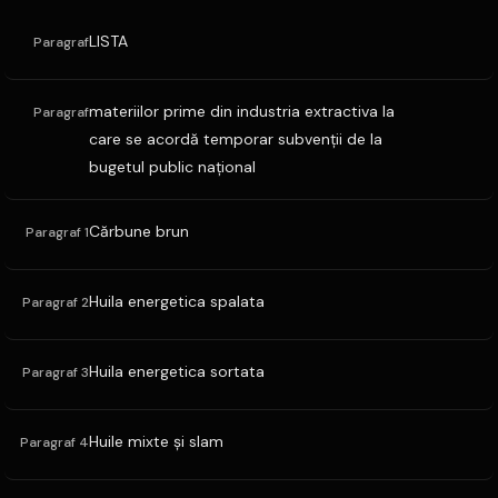
LISTA
Paragraf
materiilor prime din industria extractiva la
Paragraf
care se acordă temporar subvenţii de la
bugetul public naţional
Cărbune brun
Paragraf 1
Huila energetica spalata
Paragraf 2
Huila energetica sortata
Paragraf 3
Huile mixte şi slam
Paragraf 4