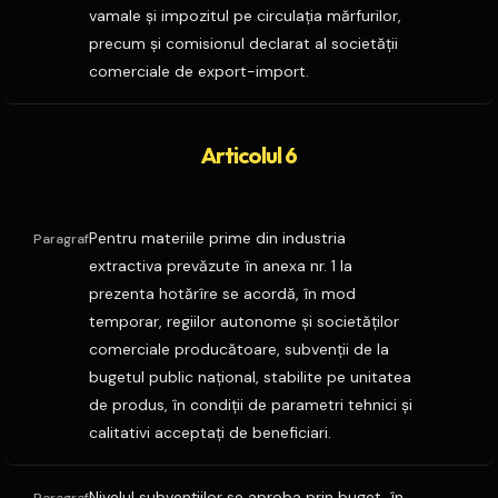
vamale şi impozitul pe circulaţia mărfurilor,
precum şi comisionul declarat al societăţii
comerciale de export-import.
Articolul 6
Pentru materiile prime din industria
Paragraf
extractiva prevăzute în anexa nr. 1 la
prezenta hotărîre se acordă, în mod
temporar, regiilor autonome şi societăţilor
comerciale producătoare, subvenţii de la
bugetul public naţional, stabilite pe unitatea
de produs, în condiţii de parametri tehnici şi
calitativi acceptaţi de beneficiari.
Nivelul subvenţiilor se aproba prin buget, în