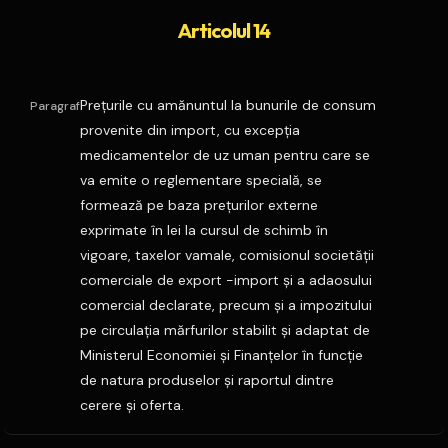
Articolul 14
Preţurile cu amănuntul la bunurile de consum
Paragraf
provenite din import, cu excepţia
medicamentelor de uz uman pentru care se
va emite o reglementare specială, se
formează pe baza preţurilor externe
exprimate în lei la cursul de schimb în
vigoare, taxelor vamale, comisionul societăţii
comerciale de export -import şi a adaosului
comercial declarate, precum şi a impozitului
pe circulaţia mărfurilor stabilit şi adaptat de
Ministerul Economiei şi Finanţelor în funcţie
de natura produselor şi raportul dintre
cerere şi oferta.