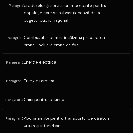
produselor şi serviciilor importante pentru
Paragraf
populaţie care se subvenţionează de la
bugetul public naţional
Combustibili pentru încălzit şi prepararea
Paragraf 1
hranei, inclusiv lemne de foc
Energie electrica
Paragraf 2
Energie termica
Paragraf 3
Chirii pentru locuinţe
Paragraf 4
Abonamente pentru transportul de călători
Paragraf 5
urban şi interurban