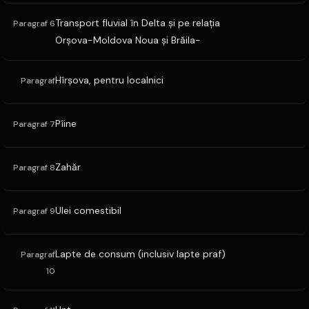
Transport fluvial în Delta şi pe relaţia
Paragraf 6
Orşova-Moldova Noua şi Brăila-
Hîrşova, pentru localnici
Paragraf
Pîine
Paragraf 7
Zahăr
Paragraf 8
Ulei comestibil
Paragraf 9
Lapte de consum (inclusiv lapte praf)
Paragraf
10