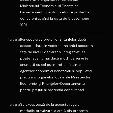
Ministerului Economiei şi Finanţelor -
Departamentul pentru preţuri şi protecţia
concurentei, pînă la data de 5 octombrie
1991.
Renegocierea preţurilor şi tarifelor după
Paragraf
această dată, în vederea majorării acestora
faţă de nivelul declarat şi înregistrat, se
poate face numai dacă modificarea este
anunţată cu cel puţin trei luni înainte
agenţilor economici beneficiari şi populaţiei,
precum şi organelor locale ale Ministerului
Economiei şi Finanţelor-Departamentul
pentru preţuri şi protecţia concurentei.
Se exceptează de la aceasta regula
Paragraf
mărfurile prevăzute la art. 3 din prezenta