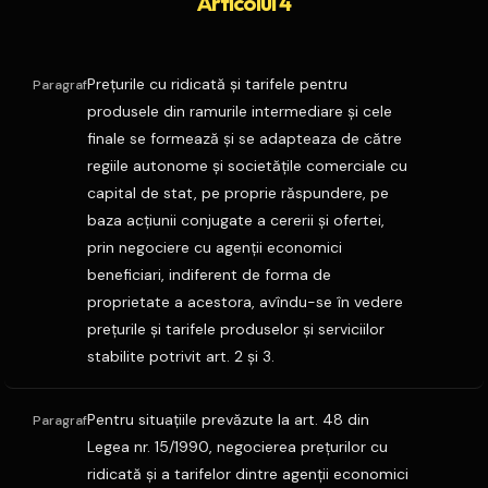
Articolul 4
Preţurile cu ridicată şi tarifele pentru
Paragraf
produsele din ramurile intermediare şi cele
finale se formează şi se adapteaza de către
regiile autonome şi societăţile comerciale cu
capital de stat, pe proprie răspundere, pe
baza acţiunii conjugate a cererii şi ofertei,
prin negociere cu agenţii economici
beneficiari, indiferent de forma de
proprietate a acestora, avîndu-se în vedere
preţurile şi tarifele produselor şi serviciilor
stabilite potrivit art. 2 şi 3.
Pentru situaţiile prevăzute la art. 48 din
Paragraf
Legea nr. 15/1990, negocierea preţurilor cu
ridicată şi a tarifelor dintre agenţii economici