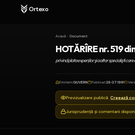
Ortexo
Acasă
Document
HOTĂRÎRE nr. 519 din 
privind plata experţilor şi a altor specialişti car
Emitent
:
GUVERN
Publicat
:
26.07.1991
Ver
Previzualizare publică.
Creează con
Jurisprudență și comentarii disponi