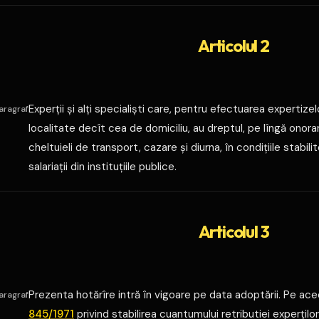
Articolul 2
Experţii şi alţi specialişti care, pentru efectuarea expertize
aragraf
localitate decît cea de domiciliu, au dreptul, pe lîngă onorariu
cheltuieli de transport, cazare şi diurna, în condiţiile stabili
salariaţii din instituţiile publice.
Articolul 3
Prezenta hotărîre intră în vigoare pe data adoptării. Pe a
aragraf
845/1971
privind stabilirea cuantumului retributiei experţilor 