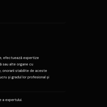
lege, efectuează expertize
lă sau alte organe cu
, onorarii stabilite de aceste
cru şi gradul lor profesional şi
 a expertului.