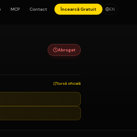
e
MCP
Contact
Încearcă Gratuit
EN
Abrogat
Sursă oficială