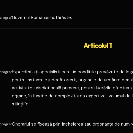
Guvernul României hotărăşte:
aragraf
Articolul 1
Experţii şi alţi specialişti care, în condiţiile prevăzute de 
aragraf
pentru instanţele judecătoreşti, organele de urmărire pena
activitate jurisdicţională primesc, pentru lucrările efectuate
organe, în funcţie de complexitatea expertizei, volumul de lu
ştiinţific.
Onorariul se fixează prin încheierea sau ordonanţa de numire
aragraf