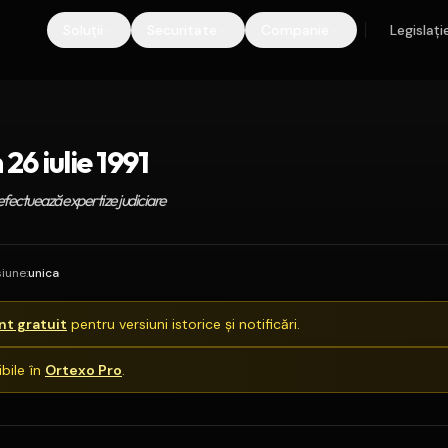
Soluții
Securitate
Companie
Legislați
26 iulie 1991
e efectuează expertize judiciare
siune
:
unica
t gratuit
pentru versiuni istorice și notificări.
bile în
Ortexo Pro
.