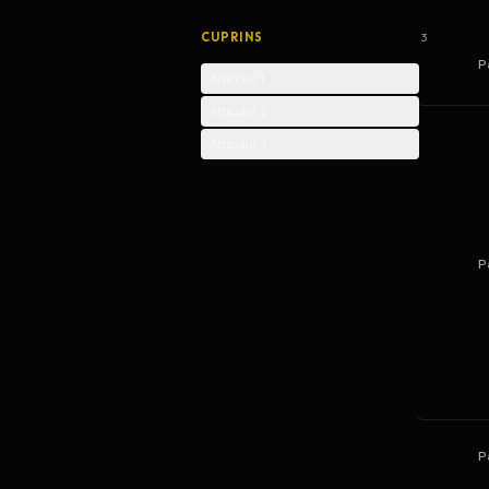
CUPRINS
3
P
Articolul 1
Articolul 2
Articolul 3
P
P