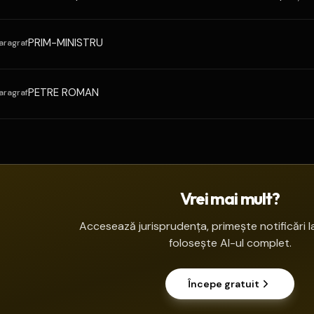
PRIM-MINISTRU
aragraf
PETRE ROMAN
aragraf
Vrei mai mult?
Accesează jurisprudența, primește notificări la
folosește AI-ul complet.
Începe gratuit