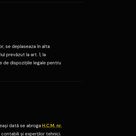
lor, se deplaseaza în alta
l prevăzut la art. 1, la
te de dispoziţiile legale pentru
ceeaşi dată se abroga
H.C.M. nr.
contabili şi experţilor tehnici.