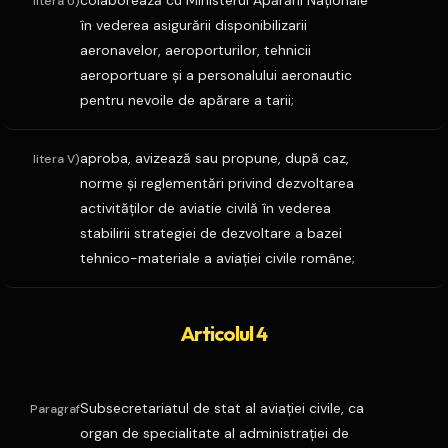
colaborează cu Ministerul Apărării Naţionale
litera U)
în vederea asigurării disponibilizarii
aeronavelor, aeroporturilor, tehnicii
aeroportuare şi a personalului aeronautic
pentru nevoile de apărare a tarii;
aproba, avizează sau propune, după caz,
litera V)
norme şi reglementări privind dezvoltarea
activităţilor de aviatie civilă în vederea
stabilirii strategiei de dezvoltare a bazei
tehnico-materiale a aviaţiei civile române;
Articolul 4
Subsecretariatul de stat al aviaţiei civile, ca
Paragraf
organ de specialitate al administraţiei de