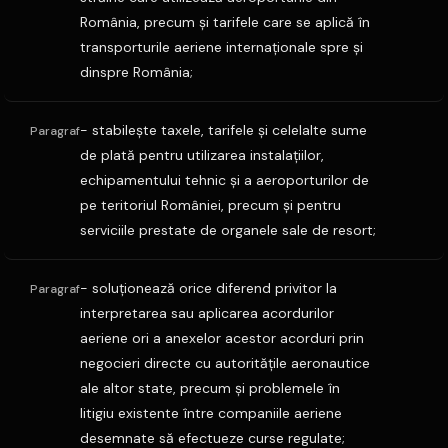
România, precum şi tarifele care se aplică în
transporturile aeriene internaţionale spre şi
dinspre România;
- stabileşte taxele, tarifele şi celelalte sume
Paragraf
de plată pentru utilizarea instalaţiilor,
echipamentului tehnic şi a aeroporturilor de
pe teritoriul României, precum şi pentru
serviciile prestate de organele sale de resort;
- soluţionează orice diferend privitor la
Paragraf
interpretarea sau aplicarea acordurilor
aeriene ori a anexelor acestor acorduri prin
negocieri directe cu autorităţile aeronautice
ale altor state, precum şi problemele în
litigiu existente între companiile aeriene
desemnate să efectueze curse regulate;