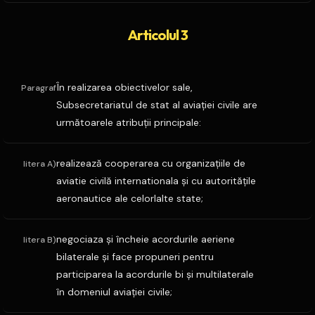
Articolul 3
În realizarea obiectivelor sale,
Paragraf
Subsecretariatul de stat al aviaţiei civile are
următoarele atribuţii principale:
realizează cooperarea cu organizaţiile de
litera A)
aviatie civilă internationala şi cu autorităţile
aeronautice ale celorlalte state;
negociaza şi încheie acordurile aeriene
litera B)
bilaterale şi face propuneri pentru
participarea la acordurile bi şi multilaterale
în domeniul aviaţiei civile;