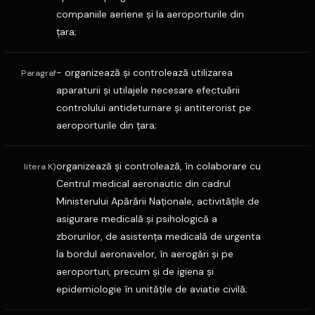
companiile aeriene şi la aeroporturile din
ţara;
- organizează şi controlează utilizarea
Paragraf
aparaturii şi utilajele necesare efectuării
controlului antideturnare şi antiterorist pe
aeroporturile din ţara;
organizează şi controlează, în colaborare cu
litera K)
Centrul medical aeronautic din cadrul
Ministerului Apărării Naţionale, activităţile de
asigurare medicală şi psihologică a
zborurilor, de asistenţa medicală de urgenta
la bordul aeronavelor, în aerogări şi pe
aeroporturi, precum şi de igiena şi
epidemiologie în unităţile de aviatie civilă;