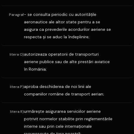
- se consulta periodic cu autorităţile
Paragraf
aeronautice ale altor state pentru a se
asigura ca prevederile acordurilor aeriene se
respecta şi se aduc la îndeplinire;
autorizeaza operatorii de transporturi
litera O)
aeriene publice sau de alte prestări aviatice
în România;
aproba deschiderea de noi linii ale
litera P)
companiilor române de transport aerian;
urmăreşte asigurarea serviciilor aeriene
litera R)
potrivit normelor stabilite prin reglementările
interne sau prin cele internaţionale
recunoscute de ţara noastră;