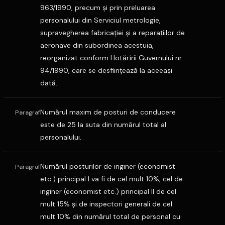
963/1990, precum şi prin preluarea
personalului din Serviciul metrologie,
supravegherea fabricaţiei şi a reparaţiilor de
aeronave din subordinea acestuia,
reorganizat conform Hotărîrii Guvernului nr.
94/1990, care se desfiinţează la aceeaşi
dată.
Numărul maxim de posturi de conducere
Paragraf
este de 25 la suta din numărul total al
personalului.
Numărul posturilor de inginer (economist
Paragraf
etc.) principal I va fi de cel mult 10%, cel de
inginer (economist etc.) principal II de cel
mult 15% şi de inspectori generali de cel
mult 10% din numărul total de personal cu