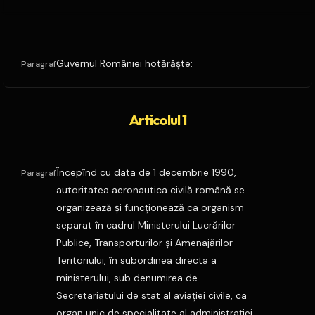
Guvernul României hotărăşte:
Paragraf
Articolul 1
Începînd cu data de 1 decembrie 1990,
Paragraf
autoritatea aeronautica civilă română se
organizează şi funcţionează ca organism
separat în cadrul Ministerului Lucrărilor
Publice, Transporturilor şi Amenajărilor
Teritoriului, în subordinea directa a
ministerului, sub denumirea de
Secretariatului de stat al aviaţiei civile, ca
organ unic de specialitate al administraţiei