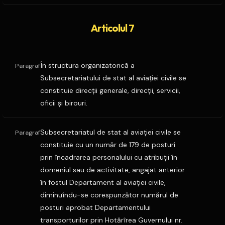
Articolul 7
În structura organizatorică a
Paragraf
Subsecretariatului de stat al aviaţiei civile se
constituie direcţii generale, direcţii, servicii,
oficii şi birouri.
Subsecretariatul de stat al aviaţiei civile se
Paragraf
constituie cu un număr de 179 de posturi
prin încadrarea personalului cu atribuţii în
domeniul sau de activitate, angajat anterior
în fostul Departament al aviaţiei civile,
diminuîndu-se corespunzător numărul de
posturi aprobat Departamentului
transporturilor prin Hotărîrea Guvernului nr.