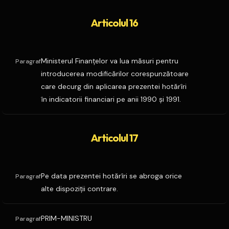
Articolul 16
Ministerul Finanţelor va lua măsuri pentru
Paragraf
introducerea modificărilor corespunzătoare
care decurg din aplicarea prezentei hotărîri
în indicatorii financiari pe anii 1990 şi 1991.
Articolul 17
Pe data prezentei hotărîri se abroga orice
Paragraf
alte dispoziţii contrare.
PRIM-MINISTRU
Paragraf