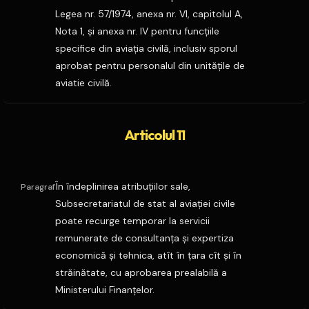
Legea nr. 57/1974, anexa nr. VI, capitolul A,
Nota 1, şi anexa nr. IV pentru funcţiile
specifice din aviaţia civilă, inclusiv sporul
aprobat pentru personalul din unităţile de
aviatie civilă.
Articolul 11
În îndeplinirea atribuţiilor sale,
Paragraf
Subsecretariatul de stat al aviaţiei civile
poate recurge temporar la servicii
remunerate de consultanţa şi expertiza
economică şi tehnica, atît în ţara cît şi în
străinătate, cu aprobarea prealabilă a
Ministerului Finanţelor.