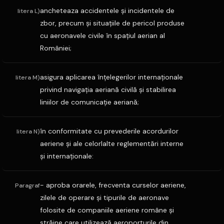
ancheteaza accidentele şi incidentele de
litera L)
zbor, precum şi situaţiile de pericol produse
cu aeronavele civile în spaţiul aerian al
României;
asigura aplicarea înţelegerilor internaţionale
litera M)
privind navigaţia aeriană civilă şi stabilirea
liniilor de comunicaţie aeriană;
în conformitate cu prevederile acordurilor
litera N)
aeriene şi ale celorlalte reglementări interne
şi internaţionale:
- aproba orarele, frecventa curselor aeriene,
Paragraf
zilele de operare şi tipurile de aeronave
folosite de companiile aeriene române şi
străine care utilizează aeroporturile din