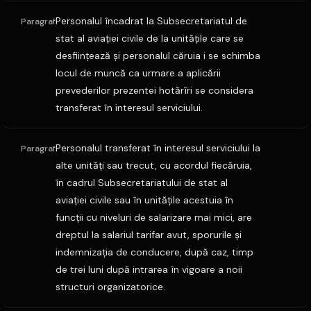
Personalul încadrat la Subsecretariatul de
Paragraf
stat al aviaţiei civile de la unităţile care se
desfiinţează şi personalul căruia i se schimba
locul de muncă ca urmare a aplicării
prevederilor prezentei hotărîri se considera
transferat în interesul serviciului.
Personalul transferat în interesul serviciului la
Paragraf
alte unităţi sau trecut, cu acordul fiecăruia,
în cadrul Subsecretariatului de stat al
aviaţiei civile sau în unităţile acestuia în
funcţii cu niveluri de salarizare mai mici, are
dreptul la salariul tarifar avut, sporurile şi
indemnizaţia de conducere, după caz, timp
de trei luni după intrarea în vigoare a noii
structuri organizatorice.