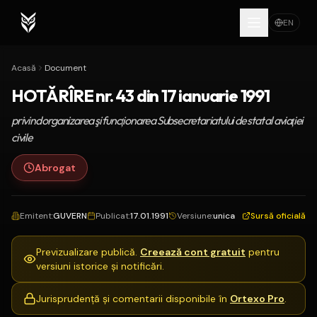
EN
Acasă
Document
HOTĂRÎRE nr. 43 din 17 ianuarie 1991
privind organizarea şi funcţionarea Subsecretariatului de stat al aviaţiei
civile
Abrogat
Emitent
:
GUVERN
Publicat
:
17.01.1991
Versiune
:
unica
Sursă oficială
Previzualizare publică.
Creează cont gratuit
pentru
versiuni istorice și notificări.
Jurisprudență și comentarii disponibile în
Ortexo Pro
.