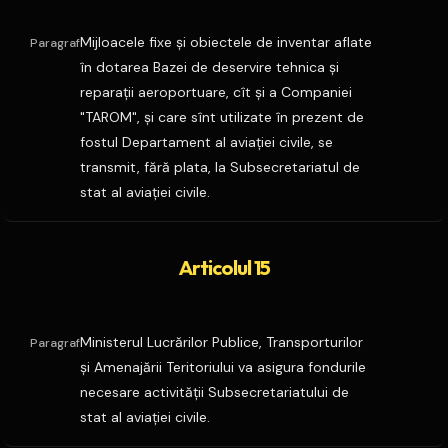
Mijloacele fixe şi obiectele de inventar aflate
Paragraf
în dotarea Bazei de deservire tehnica şi
reparaţii aeroportuare, cît şi a Companiei
"TAROM", şi care sînt utilizate în prezent de
fostul Departament al aviaţiei civile, se
transmit, fără plata, la Subsecretariatul de
stat al aviaţiei civile.
Articolul 15
Ministerul Lucrărilor Publice, Transporturilor
Paragraf
şi Amenajării Teritoriului va asigura fondurile
necesare activităţii Subsecretariatului de
stat al aviaţiei civile.