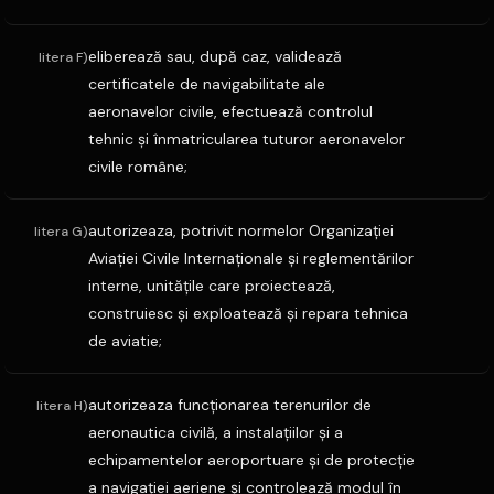
eliberează sau, după caz, validează
litera F)
certificatele de navigabilitate ale
aeronavelor civile, efectuează controlul
tehnic şi înmatricularea tuturor aeronavelor
civile române;
autorizeaza, potrivit normelor Organizaţiei
litera G)
Aviaţiei Civile Internaţionale şi reglementărilor
interne, unităţile care proiectează,
construiesc şi exploatează şi repara tehnica
de aviatie;
autorizeaza funcţionarea terenurilor de
litera H)
aeronautica civilă, a instalaţiilor şi a
echipamentelor aeroportuare şi de protecţie
a navigaţiei aeriene şi controlează modul în