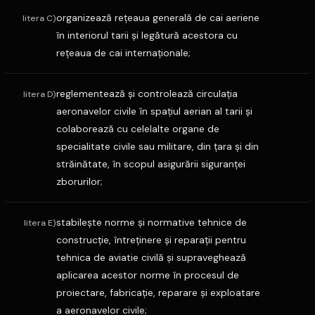
organizează reţeaua generală de cai aeriene
litera C)
în interiorul tarii şi legătură acestora cu
reţeaua de cai internaţionale;
reglementează şi controlează circulaţia
litera D)
aeronavelor civile în spaţiul aerian al tarii şi
colaborează cu celelalte organe de
specialitate civile sau militare, din ţara şi din
străinătate, în scopul asigurării siguranţei
zborurilor;
stabileşte norme şi normative tehnice de
litera E)
construcţie, întreţinere şi reparaţii pentru
tehnica de aviatie civilă şi supraveghează
aplicarea acestor norme în procesul de
proiectare, fabricaţie, reparare şi exploatare
a aeronavelor civile;