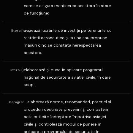
care se asigura menţinerea acestora în stare
de funcţiune;
avizează lucrările de investiţii pe terenurile cu
litera I)
restrictii aeronautice şi ia una sau propune
măsuri cînd se constata nerespectarea
acestora;
elaborează şi pune în aplicare programul
litera J)
naţional de securitate a aviaţiei civile, în care
scop:
- elaborează norme, recomandări, practici şi
Paragraf
proceduri destinate prevenirii şi combaterii
actelor ilicite îndreptate împotriva aviaţiei
civile şi controlează modul de punere în
aplicare a programului de securitate în