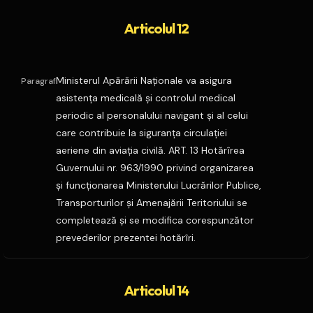
Articolul 12
Ministerul Apărării Naţionale va asigura
Paragraf
asistenţa medicală şi controlul medical
periodic al personalului navigant şi al celui
care contribuie la siguranţa circulaţiei
aeriene din aviaţia civilă. ART. 13 Hotărîrea
Guvernului nr. 963/1990 privind organizarea
şi funcţionarea Ministerului Lucrărilor Publice,
Transporturilor şi Amenajării Teritoriului se
completează şi se modifica corespunzător
prevederilor prezentei hotărîri.
Articolul 14