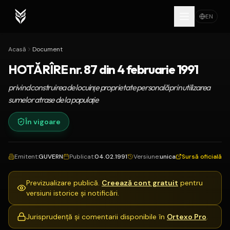
EN
Acasă
Document
HOTĂRÎRE nr. 87 din 4 februarie 1991
privind construirea de locuinţe proprietate personală prin utilizarea
sumelor atrase de la populaţie
În vigoare
Emitent
:
GUVERN
Publicat
:
04.02.1991
Versiune
:
unica
Sursă oficială
Previzualizare publică.
Creează cont gratuit
pentru
versiuni istorice și notificări.
Jurisprudență și comentarii disponibile în
Ortexo Pro
.