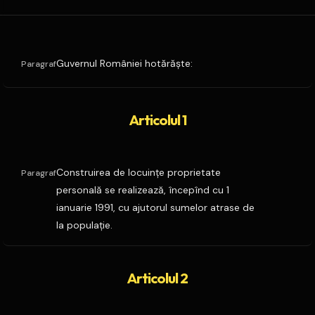
Guvernul României hotărăşte:
Paragraf
Articolul 1
Construirea de locuinţe proprietate
Paragraf
personală se realizează, începînd cu 1
ianuarie 1991, cu ajutorul sumelor atrase de
la populaţie.
Articolul 2