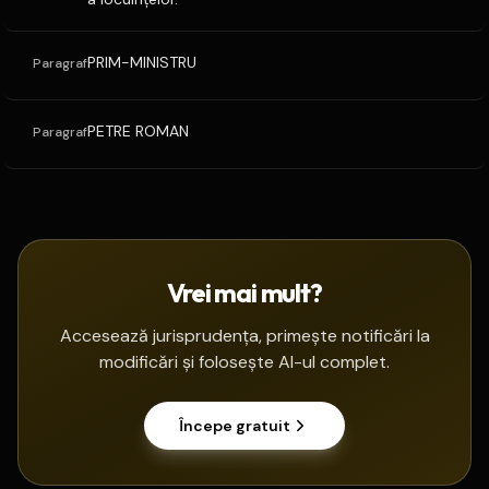
PRIM-MINISTRU
Paragraf
PETRE ROMAN
Paragraf
Vrei mai mult?
Accesează jurisprudența, primește notificări la
modificări și folosește AI-ul complet.
Începe gratuit