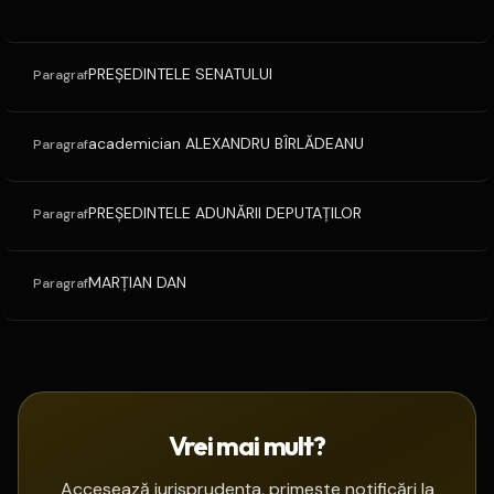
PREŞEDINTELE SENATULUI
Paragraf
academician ALEXANDRU BÎRLĂDEANU
Paragraf
PREŞEDINTELE ADUNĂRII DEPUTAŢILOR
Paragraf
MARŢIAN DAN
Paragraf
Vrei mai mult?
Accesează jurisprudența, primește notificări la