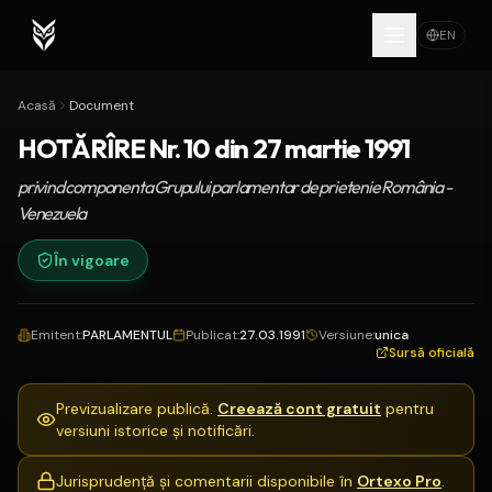
EN
Acasă
Document
HOTĂRÎRE Nr. 10 din 27 martie 1991
privind componenta Grupului parlamentar de prietenie România -
Venezuela
În vigoare
Emitent
:
PARLAMENTUL
Publicat
:
27.03.1991
Versiune
:
unica
Sursă oficială
Previzualizare publică.
Creează cont gratuit
pentru
versiuni istorice și notificări.
Jurisprudență și comentarii disponibile în
Ortexo Pro
.