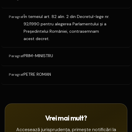
În temeiul art. 82 alin. 2 din Decretul-lege nr.
Paragraf
92/1990 pentru alegerea Parlamentului şi a
Preşedintelui României, contrasemnam
acest decret.
PRIM-MINISTRU
Paragraf
PETRE ROMAN
Paragraf
Vrei mai mult?
Accesează jurisprudența, primește notificări la