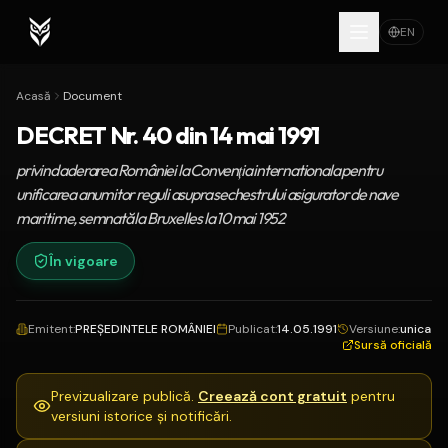
EN
Acasă
Document
DECRET Nr. 40 din 14 mai 1991
privind aderarea României la Convenţia internationala pentru
unificarea anumitor reguli asupra sechestrului asigurator de nave
maritime, semnată la Bruxelles la 10 mai 1952
În vigoare
Emitent
:
PREŞEDINTELE ROMÂNIEI
Publicat
:
14.05.1991
Versiune
:
unica
Sursă oficială
Previzualizare publică.
Creează cont gratuit
pentru
versiuni istorice și notificări.