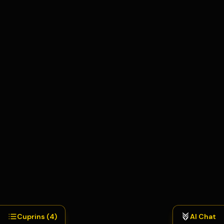
Termeni și Condiții
Confidențialitate
Cookie-uri
GDPR
Acord DPA
Setări cookie-uri
Cuprins (
4
)
AI Chat