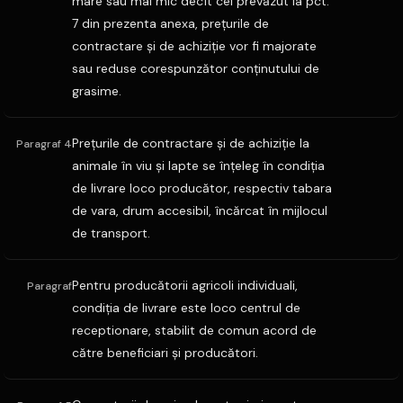
mare sau mai mic decît cel prevăzut la pct.
7 din prezenta anexa, preţurile de
contractare şi de achiziţie vor fi majorate
sau reduse corespunzător conţinutului de
grasime.
Preţurile de contractare şi de achiziţie la
Paragraf 4
animale în viu şi lapte se înţeleg în condiţia
de livrare loco producător, respectiv tabara
de vara, drum accesibil, încărcat în mijlocul
de transport.
Pentru producătorii agricoli individuali,
Paragraf
condiţia de livrare este loco centrul de
receptionare, stabilit de comun acord de
către beneficiari şi producători.