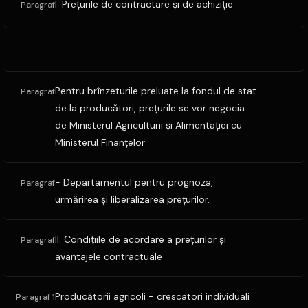
I. Preţurile de contractare şi de achiziţie
Paragraf
Pentru brînzeturile preluate la fondul de stat
Paragraf
de la producători, preţurile se vor negocia
de Ministerul Agriculturii şi Alimentaţiei cu
Ministerul Finanţelor
- Departamentul pentru prognoza,
Paragraf
urmărirea şi liberalizarea preţurilor.
II. Condiţiile de acordare a preţurilor şi
Paragraf
avantajele contractuale
Producătorii agricoli - crescatori individuali
Paragraf 1