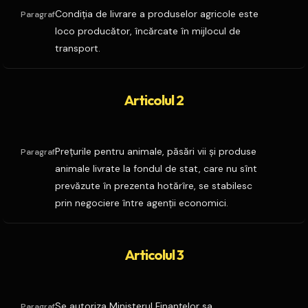
Condiţia de livrare a produselor agricole este
Paragraf
loco producător, încărcate în mijlocul de
transport.
Articolul 2
Preţurile pentru animale, păsări vii şi produse
Paragraf
animale livrate la fondul de stat, care nu sînt
prevăzute în prezenta hotărîre, se stabilesc
prin negociere între agenţii economici.
Articolul 3
Se autoriza Ministerul Finanţelor sa
Paragraf