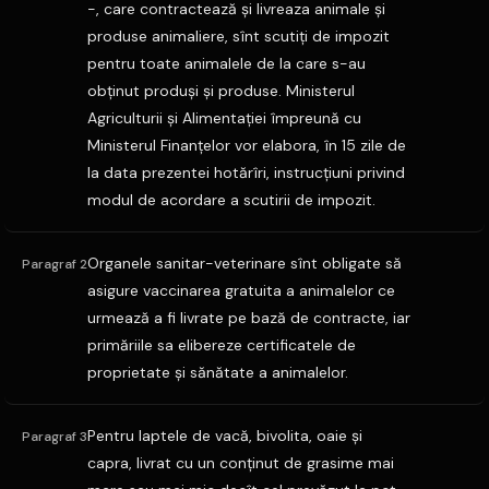
-, care contractează şi livreaza animale şi
produse animaliere, sînt scutiţi de impozit
pentru toate animalele de la care s-au
obţinut produşi şi produse. Ministerul
Agriculturii şi Alimentaţiei împreună cu
Ministerul Finanţelor vor elabora, în 15 zile de
la data prezentei hotărîri, instrucţiuni privind
modul de acordare a scutirii de impozit.
Organele sanitar-veterinare sînt obligate să
Paragraf 2
asigure vaccinarea gratuita a animalelor ce
urmează a fi livrate pe bază de contracte, iar
primăriile sa elibereze certificatele de
proprietate şi sănătate a animalelor.
Pentru laptele de vacă, bivolita, oaie şi
Paragraf 3
capra, livrat cu un conţinut de grasime mai