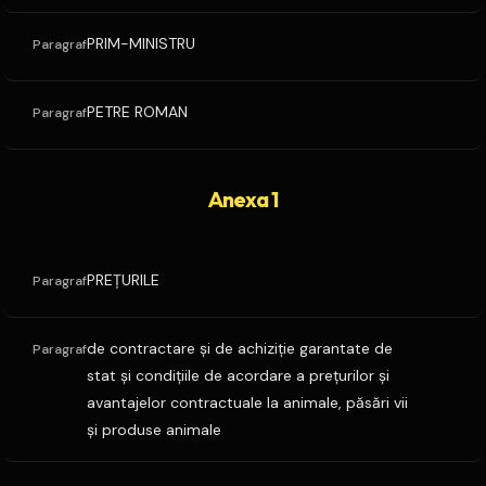
PRIM-MINISTRU
Paragraf
PETRE ROMAN
Paragraf
Anexa 1
PREŢURILE
Paragraf
de contractare şi de achiziţie garantate de
Paragraf
stat şi condiţiile de acordare a preţurilor şi
avantajelor contractuale la animale, păsări vii
şi produse animale