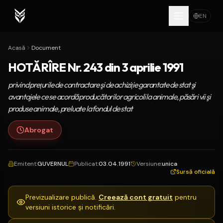
EN
Acasă
Document
HOTĂRÎRE Nr. 243 din 3 aprilie 1991
privind preţurile de contractare şi de achiziţie garantate de stat şi
avantajele ce se acordă producătorilor agricoli la animale, păsări vii şi
produse animale, preluate la fondul de stat
Abrogat
Emitent
:
GUVERNUL
Publicat
:
03.04.1991
Versiune
:
unica
Sursă oficială
Previzualizare publică.
Creează cont gratuit
pentru
versiuni istorice și notificări.