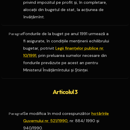
privind impozitul pe profit şi, în completare,
alocaţii din bugetul de stat, la acţiunea de
învăţămînt.
Fondurile de la buget pe anul 1991 urmează a
Paragraf
fi asigurate, în condiţiile menţinerii echilibrului
bugetar, potrivit
Legii finanţelor publice nr.
10/1991
, prin preluarea sumelor necesare din
fondurile prevăzute pe acest an pentru
Ministerul Învăţămîntului şi Ştiinţei.
Articolul 3
Se modifica în mod corespunzător
hotărîrile
Paragraf
Guvernului nr. 521/1990
, nr. 884/ 1990 şi
940/1990.