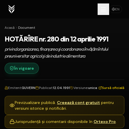
EN
Acasă
Document
HOTĂRÎRE nr. 280 din 12 aprilie 1991
privind organizarea, finanţarea şi coordonarea învăţămîntului
preuniversitar agricol şi de industrie alimentara
În vigoare
Emitent
:
GUVERN
Publicat
:
12.04.1991
Versiune
:
unica
Sursă oficială
Previzualizare publică.
Creează cont gratuit
pentru
versiuni istorice și notificări.
Jurisprudență și comentarii disponibile în
Ortexo Pro
.