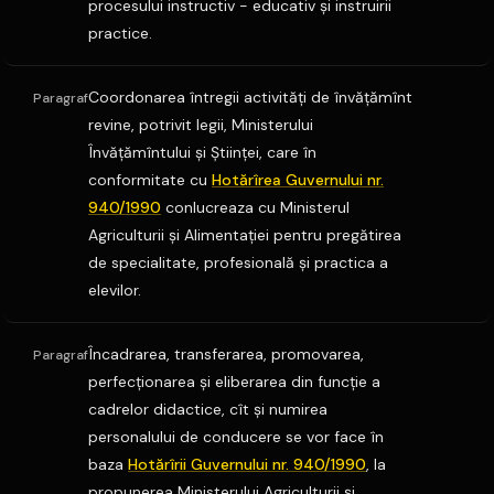
procesului instructiv - educativ şi instruirii
practice.
Coordonarea întregii activităţi de învăţămînt
Paragraf
revine, potrivit legii, Ministerului
Învăţămîntului şi Ştiinţei, care în
conformitate cu
Hotărîrea Guvernului nr.
940/1990
conlucreaza cu Ministerul
Agriculturii şi Alimentaţiei pentru pregătirea
de specialitate, profesională şi practica a
elevilor.
Încadrarea, transferarea, promovarea,
Paragraf
perfecţionarea şi eliberarea din funcţie a
cadrelor didactice, cît şi numirea
personalului de conducere se vor face în
baza
Hotărîrii Guvernului nr. 940/1990
, la
propunerea Ministerului Agriculturii şi