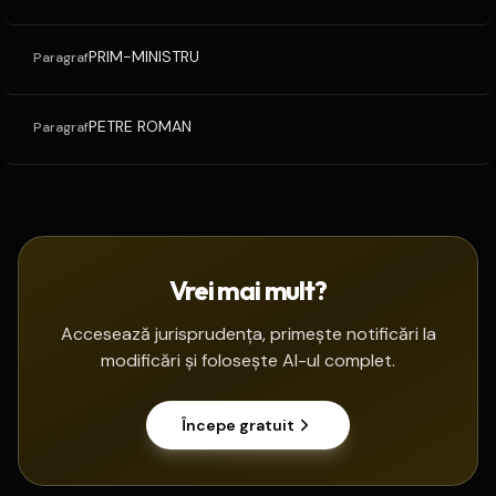
PRIM-MINISTRU
Paragraf
PETRE ROMAN
Paragraf
Vrei mai mult?
Accesează jurisprudența, primește notificări la
modificări și folosește AI-ul complet.
Începe gratuit