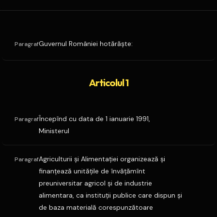
Guvernul României hotărăşte:
Paragraf
Articolul 1
Începînd cu data de 1 ianuarie 1991,
Paragraf
Ministerul
Agriculturii şi Alimentaţiei organizează şi
Paragraf
finanţează unităţile de învăţămînt
preuniversitar agricol şi de industrie
alimentara, ca instituţii publice care dispun şi
de baza materială corespunzătoare