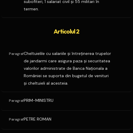
subofiteri, 1 salariat civil şi 55 militari în
termen.
Articolul 2
Cheltuielile cu salariile şi întreţinerea trupelor
Paragraf
de jandarmi care asigura paza şi securitatea
valorilor administrate de Banca Naţionala a
României se suporta din bugetul de venituri
şi cheltuieli al acesteia.
PRIM-MINISTRU
Paragraf
PETRE ROMAN
Paragraf