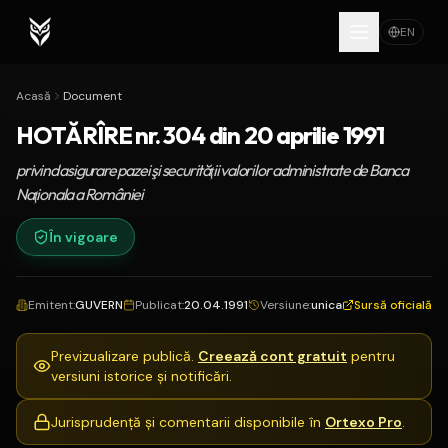
EN
Acasă
Document
HOTĂRÎRE nr. 304 din 20 aprilie 1991
privind asigurare pazei şi securităţii valorilor administrate de Banca
Naţionala a României
În vigoare
Emitent
:
GUVERN
Publicat
:
20.04.1991
Versiune
:
unica
Sursă oficială
Previzualizare publică.
Creează cont gratuit
pentru
versiuni istorice și notificări.
Jurisprudență și comentarii disponibile în
Ortexo Pro
.