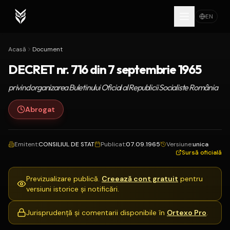
EN
Acasă
Document
DECRET nr. 716 din 7 septembrie 1965
privind organizarea Buletinului Oficial al Republicii Socialiste România
Abrogat
Emitent
:
CONSILIUL DE STAT
Publicat
:
07.09.1965
Versiune
:
unica
Sursă oficială
Previzualizare publică.
Creează cont gratuit
pentru
versiuni istorice și notificări.
Jurisprudență și comentarii disponibile în
Ortexo Pro
.