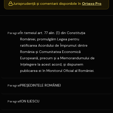
Jurisprudență și comentarii disponibile în
Ortexo Pro
.
În temeiul art. 77 alin. (1) din Constituţia
Paragraf
României, promulgăm Legea pentru
ratificarea Acordului de Împrumut dintre
România şi Comunitatea Economică
Europeană, precum şi a Memorandumului de
înţelegere la acest acord, şi dispunem
publicarea ei în Monitorul Oficial al României.
PREŞEDINTELE ROMÂNIEI
Paragraf
ION ILIESCU
Paragraf