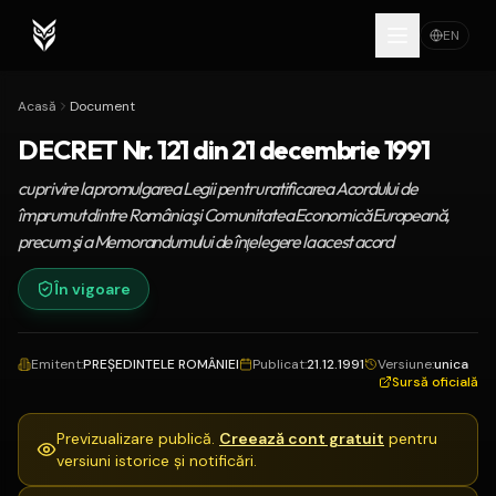
EN
Acasă
Document
DECRET Nr. 121 din 21 decembrie 1991
cu privire la promulgarea Legii pentru ratificarea Acordului de
împrumut dintre România şi Comunitatea Economică Europeană,
precum şi a Memorandumului de înţelegere la acest acord
În vigoare
Emitent
:
PREŞEDINTELE ROMÂNIEI
Publicat
:
21.12.1991
Versiune
:
unica
Sursă oficială
Previzualizare publică.
Creează cont gratuit
pentru
versiuni istorice și notificări.