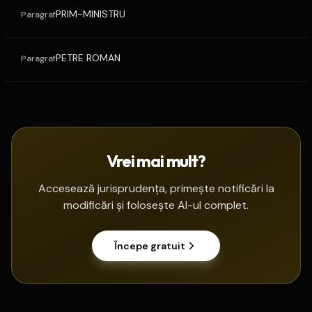
PRIM-MINISTRU
Paragraf
PETRE ROMAN
Paragraf
Vrei mai mult?
Accesează jurisprudența, primește notificări la
modificări și folosește AI-ul complet.
Începe gratuit