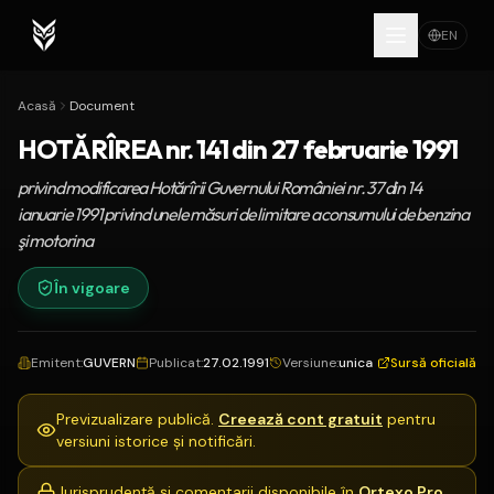
EN
Acasă
Document
HOTĂRÎREA nr. 141 din 27 februarie 1991
privind modificarea Hotărîrii Guvernului României nr. 37 din 14
ianuarie 1991 privind unele măsuri de limitare a consumului de benzina
şi motorina
În vigoare
Emitent
:
GUVERN
Publicat
:
27.02.1991
Versiune
:
unica
Sursă oficială
Previzualizare publică.
Creează cont gratuit
pentru
versiuni istorice și notificări.
Jurisprudență și comentarii disponibile în
Ortexo Pro
.