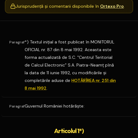
Jurisprudență și comentarii disponibile în
Ortexo Pro
.
*) Textul iniţial a fost publicat în MONITORUL
Paragraf
OFICIAL nr. 87 din 8 mai 1992. Aceasta este
forma actualizată de S.C. "Centrul Teritorial
de Calcul Electronic" S.A. Piatra-Neamţ pînă
la data de 11 iunie 1992, cu modificările şi
completările aduse de
HOTĂRÎREA nr. 251 din
8 mai 1992
.
Guvernul României hotărăşte:
Paragraf
Articolul 1*)