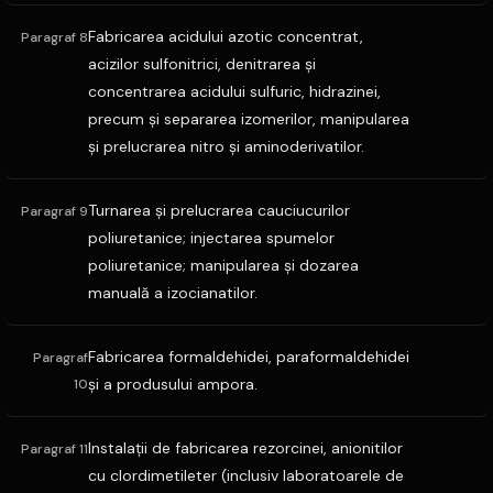
Fabricarea acidului azotic concentrat,
Paragraf 8
acizilor sulfonitrici, denitrarea şi
concentrarea acidului sulfuric, hidrazinei,
precum şi separarea izomerilor, manipularea
şi prelucrarea nitro şi aminoderivatilor.
Turnarea şi prelucrarea cauciucurilor
Paragraf 9
poliuretanice; injectarea spumelor
poliuretanice; manipularea şi dozarea
manuală a izocianatilor.
Fabricarea formaldehidei, paraformaldehidei
Paragraf
şi a produsului ampora.
10
Instalaţii de fabricarea rezorcinei, anionitilor
Paragraf 11
cu clordimetileter (inclusiv laboratoarele de