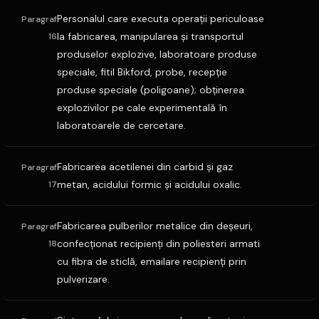
Personalul care executa operaţii periculoase
Paragraf
la fabricarea, manipularea şi transportul
16
produselor explozive, laboratoare produse
speciale, fitil Bikford, probe, recepţie
produse speciale (poligoane); obţinerea
explozivilor pe cale experimentală în
laboratoarele de cercetare.
Fabricarea acetilenei din carbid şi gaz
Paragraf
metan, acidului formic şi acidului oxalic.
17
Fabricarea pulberilor metalice din deşeuri,
Paragraf
confecţionat recipienţi din poliesteri armati
18
cu fibra de sticlă, emailare recipienţi prin
pulverizare.