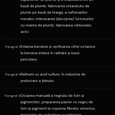
bază de plumb; fabricarea stearatului de
plumb pe bază de litarga; a naftenatilor
metalici; imbracarea (decojirea) furtunurilor
cu manta de plumb, fabricarea cărbunelui
activ.
Etilarea benzinei şi verificarea cifrei octanice
Paragraf 2
la benzina etilata în rafinării şi baze
petroliere.
Rafinatii cu acid sulfuric în industria de
Paragraf 3
prelucrare a ţiţeiului.
Dozarea manuală a negrului de fum şi
Paragraf 4
pigmentilor, prepararea pastei cu negru de
fum şi pigmenti la vopsirea fibrelor sintetice,
granulelor de polietilena şi polistiren.