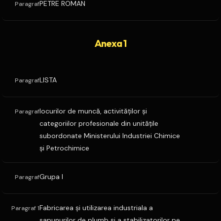
PETRE ROMAN
Paragraf
Anexa 1
LISTA
Paragraf
locurilor de muncă, activităţilor şi
Paragraf
categoriilor profesionale din unităţile
subordonate Ministerului Industriei Chimice
şi Petrochimice
Grupa I
Paragraf
Fabricarea şi utilizarea industriala a
Paragraf 1
sapunurilor de plumb şi a stabilizatorilor pe