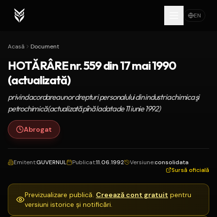
EN
Acasă
Document
HOTĂRÂRE nr. 559 din 17 mai 1990
(actualizată)
privind acordarea unor drepturi personalului din industria chimica şi
petrochimică (actualizată pînă la data de 11 iunie 1992)
Abrogat
Emitent
:
GUVERNUL
Publicat
:
11.06.1992
Versiune
:
consolidata
Sursă oficială
Previzualizare publică.
Creează cont gratuit
pentru
versiuni istorice și notificări.