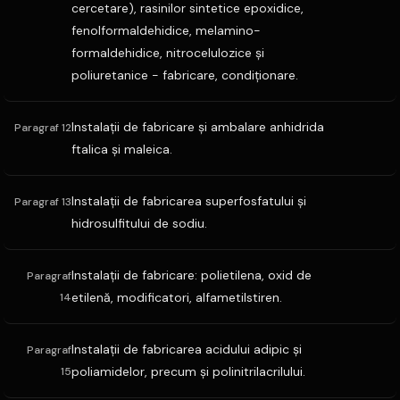
cercetare), rasinilor sintetice epoxidice,
fenolformaldehidice, melamino-
formaldehidice, nitrocelulozice şi
poliuretanice - fabricare, condiţionare.
Instalaţii de fabricare şi ambalare anhidrida
Paragraf 12
ftalica şi maleica.
Instalaţii de fabricarea superfosfatului şi
Paragraf 13
hidrosulfitului de sodiu.
Instalaţii de fabricare: polietilena, oxid de
Paragraf
etilenă, modificatori, alfametilstiren.
14
Instalaţii de fabricarea acidului adipic şi
Paragraf
poliamidelor, precum şi polinitrilacrilului.
15