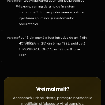
Sinteza-fabricarea spumelor poliuretanice
Paragraf
flexibile, semirigide şi rigide în sistem
19
continuu şi în forme, prelucrarea acestora,
injectarea spumelor şi elastomerilor
poliuretanici.
Pct. 19 din anexă a fost introdus de art. 1 din
Paragraf
HOTĂRÎREA nr. 251 din 8 mai 1992, publicată
în MONITORUL OFICIAL nr. 129 din 11 iunie
1992.
Vrei mai mult?
Accesează jurisprudența, primește notificări la
modificări și folosește AI-ul complet.