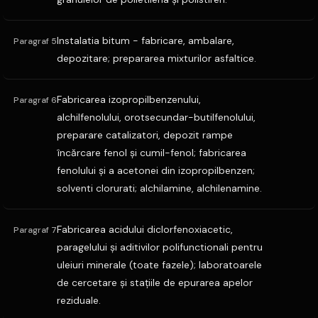
Instalatia bitum - fabricare, ambalare,
Paragraf 5
depozitare; prepararea mixturilor asfaltice.
Fabricarea izopropilbenzenului,
Paragraf 6
alchilfenolului, orotsecundar-butilfenolului,
preparare catalizatori, depozit rampe
încărcare fenol şi cumil-fenol; fabricarea
fenolului şi a acetonei din izopropilbenzen;
solventi clorurati; alchilamine, alchilenamine.
Fabricarea acidului diclorfenoxiacetic,
Paragraf 7
paragelului şi aditivilor polifunctionali pentru
uleiuri minerale (toate fazele); laboratoarele
de cercetare şi staţiile de epurarea apelor
reziduale.