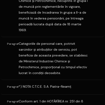
Chimice şi Petrochimice, necuprins în grupa I
de muncă prin reglementările în vigoare,
beneficiază de încadrarea în grupa a II-a de
muncă în vederea pensionării, pe întreaga
perioadă lucrata după data de 18 martie
1969.
Categoriile de personal care, potrivit
Paragraf
sarcinilor şi atribuţiilor de serviciu, pot
beneficia de aceasta prevedere, se stabilesc
de Ministerul Industriei Chimice şi
Petrochimice, proporţional cu timpul efectiv
lucrat în condiţii deosebite.
*) NOTA C.T.C.E. S.A. Piatra-Neamţ:
Paragraf
Conform art. 1 din HOTĂRÎREA nr. 251 din 8
Paragraf