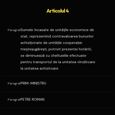
Articolul 4
Sumele încasate de unităţile economice de
Paragraf
stat, reprezentind contravaloarea bunurilor
achiziţionate de unităţile cooperaţiei
meşteşugăreşti, potrivit prezentei hotărîri,
se diminuează cu cheltuielile efectuate
pentru transportul de la unitatea vînzătoare
la unitatea achizitoare.
PRIM-MINISTRU
Paragraf
PETRE ROMAN
Paragraf