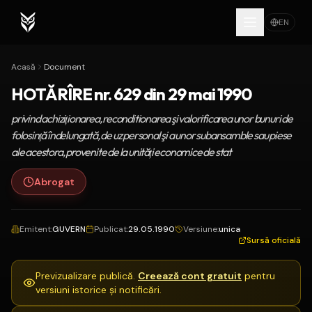
EN
Acasă
Document
HOTĂRÎRE nr. 629 din 29 mai 1990
privind achiziţionarea, reconditionarea şi valorificarea unor bunuri de
folosinţă îndelungată, de uz personal şi a unor subansamble sau piese
ale acestora, provenite de la unităţi economice de stat
Abrogat
Emitent
:
GUVERN
Publicat
:
29.05.1990
Versiune
:
unica
Sursă oficială
Previzualizare publică.
Creează cont gratuit
pentru
versiuni istorice și notificări.