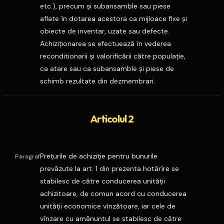
etc.), precum şi subansamble sau piese
aflate în dotarea acestora ca mijloace fixe şi
obiecte de inventar, uzate sau defecte.
Achiziţionarea se efectuează în vederea
reconditionarii şi valorificării către populaţie,
ca atare sau ca subansamble şi piese de
schimb rezultate din dezmembrari.
Articolul 2
Preţurile de achiziţie pentru bunurile
Paragraf
prevăzute la art. 1 din prezenta hotărîre se
stabilesc de către conducerea unităţii
achizitoare, de comun acord cu conducerea
unităţii economice vînzătoare, iar cele de
vînzare cu amănuntul se stabilesc de către