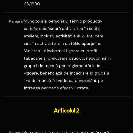
68/1990.
Muncitorii şi personalul tehnic productiv
Paragraf
care îşi desfăşoară activitatea în secţii,
ateliere, inclusiv activităţile auxiliare, care
sînt în activitate, din unităţile aparţinînd
Ministerului Industriei Uşoare cu profil
tabacarie şi prelucrare cauciuc, necuprinsi în
grupa I de muncă prin reglementările în
vigoare, beneficiază de încadrare în grupa a
II-a de muncă, în vederea pensionării, pe
întreaga perioadă efectiv lucrata.
Articolul 2
Personalul din staţiile pilot, care desfăşoară
Paragraf