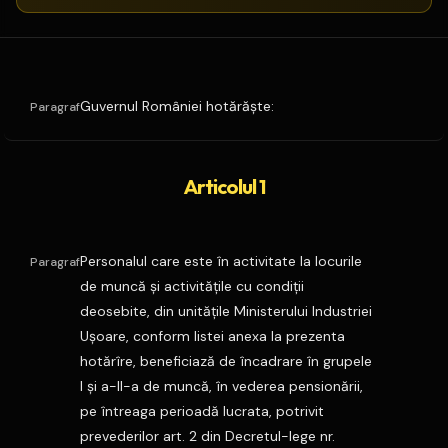
Guvernul României hotărăşte:
Paragraf
Articolul 1
Personalul care este în activitate la locurile
Paragraf
de muncă şi activităţile cu condiţii
deosebite, din unităţile Ministerului Industriei
Uşoare, conform listei anexa la prezenta
hotărîre, beneficiază de încadrare în grupele
I şi a-II-a de muncă, în vederea pensionării,
pe întreaga perioadă lucrata, potrivit
prevederilor art. 2 din Decretul-lege nr.