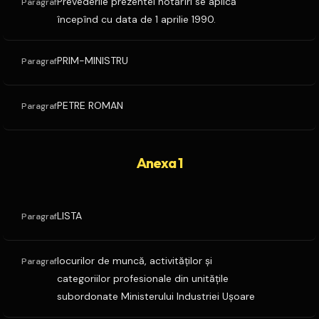
Prevederile prezentei hotărîri se aplică
Paragraf
începînd cu data de 1 aprilie 1990.
PRIM-MINISTRU
Paragraf
PETRE ROMAN
Paragraf
Anexa 1
LISTA
Paragraf
locurilor de muncă, activităţilor şi
Paragraf
categoriilor profesionale din unităţile
subordonate Ministerului Industriei Uşoare