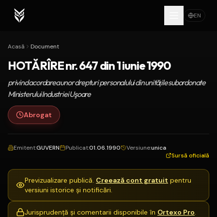
EN
Acasă
Document
HOTĂRÎRE nr. 647 din 1 iunie 1990
privind acordarea unor drepturi personalului din unităţile subordonate
Ministerului Industriei Uşoare
Abrogat
Emitent
:
GUVERN
Publicat
:
01.06.1990
Versiune
:
unica
Sursă oficială
Previzualizare publică.
Creează cont gratuit
pentru
versiuni istorice și notificări.
Jurisprudență și comentarii disponibile în
Ortexo Pro
.