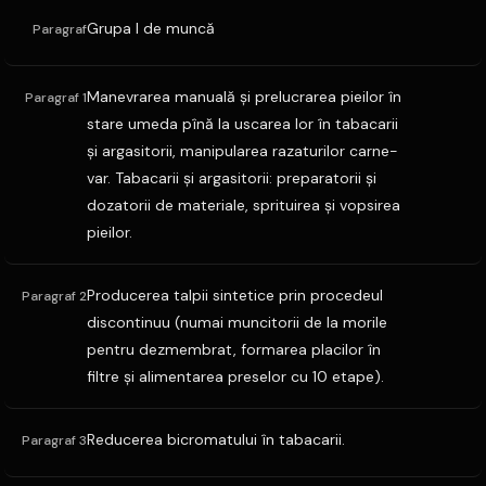
Grupa I de muncă
Paragraf
Manevrarea manuală şi prelucrarea pieilor în
Paragraf 1
stare umeda pînă la uscarea lor în tabacarii
şi argasitorii, manipularea razaturilor carne-
var. Tabacarii şi argasitorii: preparatorii şi
dozatorii de materiale, sprituirea şi vopsirea
pieilor.
Producerea talpii sintetice prin procedeul
Paragraf 2
discontinuu (numai muncitorii de la morile
pentru dezmembrat, formarea placilor în
filtre şi alimentarea preselor cu 10 etape).
Reducerea bicromatului în tabacarii.
Paragraf 3