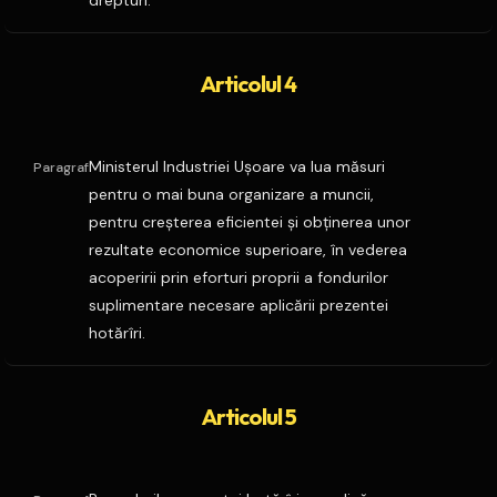
drepturi.
Articolul 4
Ministerul Industriei Uşoare va lua măsuri
Paragraf
pentru o mai buna organizare a muncii,
pentru creşterea eficientei şi obţinerea unor
rezultate economice superioare, în vederea
acoperirii prin eforturi proprii a fondurilor
suplimentare necesare aplicării prezentei
hotărîri.
Articolul 5