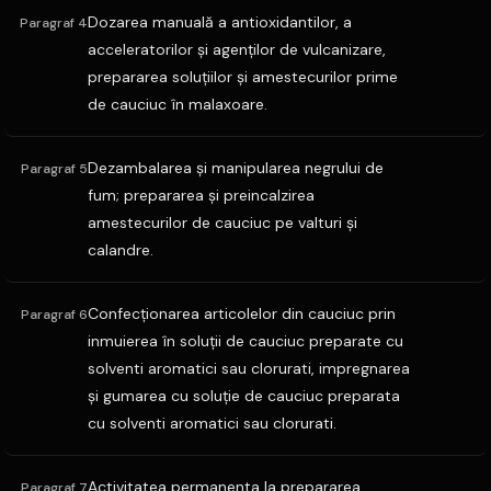
Dozarea manuală a antioxidantilor, a
Paragraf 4
acceleratorilor şi agenţilor de vulcanizare,
prepararea soluţiilor şi amestecurilor prime
de cauciuc în malaxoare.
Dezambalarea şi manipularea negrului de
Paragraf 5
fum; prepararea şi preincalzirea
amestecurilor de cauciuc pe valturi şi
calandre.
Confecţionarea articolelor din cauciuc prin
Paragraf 6
inmuierea în soluţii de cauciuc preparate cu
solventi aromatici sau clorurati, impregnarea
şi gumarea cu soluţie de cauciuc preparata
cu solventi aromatici sau clorurati.
Activitatea permanenta la prepararea
Paragraf 7