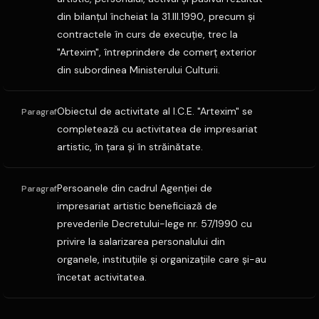
din bilanţul încheiat la 31.III.1990, precum şi
contractele în curs de execuţie, trec la
"Artexim", întreprindere de comerţ exterior
din subordinea Ministerului Culturii.
Obiectul de activitate al I.C.E. "Artexim" se
Paragraf
completează cu activitatea de impresariat
artistic, în ţara şi în străinătate.
Persoanele din cadrul Agenţiei de
Paragraf
impresariat artistic beneficiază de
prevederile Decretului-lege nr. 57/1990 cu
privire la salarizarea personalului din
organele, instituţiile şi organizaţiile care şi-au
încetat activitatea.