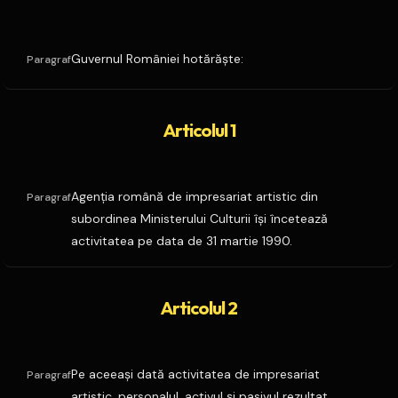
Guvernul României hotărăşte:
Paragraf
Articolul 1
Agenţia română de impresariat artistic din
Paragraf
subordinea Ministerului Culturii îşi încetează
activitatea pe data de 31 martie 1990.
Articolul 2
Pe aceeaşi dată activitatea de impresariat
Paragraf
artistic, personalul, activul şi pasivul rezultat