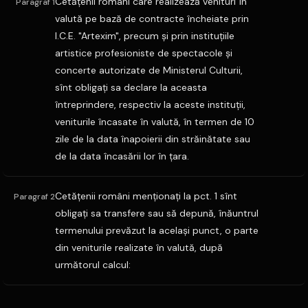
Cetăţenii români care realizează venituri în
Paragraf 1
valută pe bază de contracte încheiate prin
I.C.E. "Artexim", precum şi prin instituţiile
artistice profesioniste de spectacole şi
concerte autorizate de Ministerul Culturii,
sînt obligaţi sa declare la aceasta
întreprindere, respectiv la aceste instituţii,
veniturile încasate în valută, în termen de 10
zile de la data înapoierii din străinătate sau
de la data încasării lor în ţara.
Cetăţenii români menţionaţi la pct. 1 sînt
Paragraf 2
obligaţi sa transfere sau să depună, înăuntrul
termenului prevăzut la acelaşi punct, o parte
din veniturile realizate în valută, după
următorul calcul: