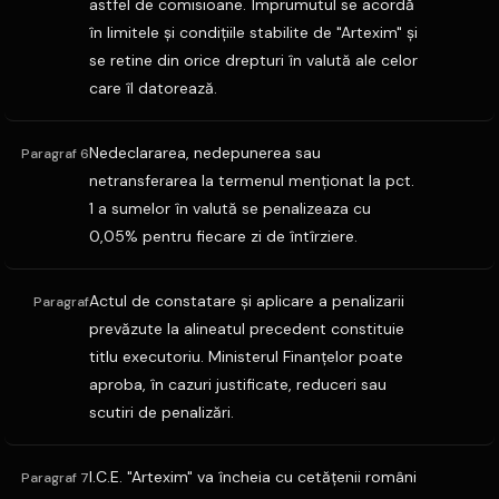
astfel de comisioane. Împrumutul se acordă
în limitele şi condiţiile stabilite de "Artexim" şi
se retine din orice drepturi în valută ale celor
care îl datorează.
Nedeclararea, nedepunerea sau
Paragraf 6
netransferarea la termenul menţionat la pct.
1 a sumelor în valută se penalizeaza cu
0,05% pentru fiecare zi de întîrziere.
Actul de constatare şi aplicare a penalizarii
Paragraf
prevăzute la alineatul precedent constituie
titlu executoriu. Ministerul Finanţelor poate
aproba, în cazuri justificate, reduceri sau
scutiri de penalizări.
I.C.E. "Artexim" va încheia cu cetăţenii români
Paragraf 7