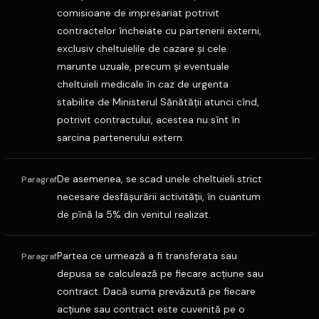
comisioane de impresariat potrivit
contractelor încheiate cu partenerii externi,
exclusiv cheltuielile de cazare şi cele
marunte uzuale, precum şi eventuale
cheltuieli medicale în caz de urgenta
stabilite de Ministerul Sănătăţii atunci cînd,
potrivit contractului, acestea nu sînt în
sarcina partenerului extern.
De asemenea, se scad unele cheltuieli strict
Paragraf
necesare desfăşurării activităţii, în cuantum
de pînă la 5% din venitul realizat.
Partea ce urmează a fi transferata sau
Paragraf
depusa se calculează pe fiecare acţiune sau
contract. Dacă suma prevăzută pe fiecare
acţiune sau contract este cuvenită pe o