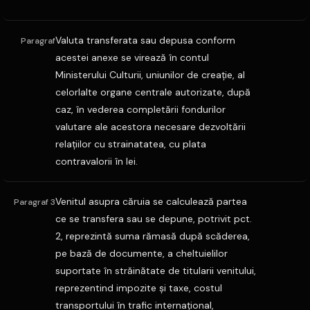
Valuta transferata sau depusa conform
Paragraf
acestei anexe se virează în contul
Ministerului Culturii, uniunilor de creaţie, al
celorlalte organe centrale autorizate, după
caz, în vederea completării fondurilor
valutare ale acestora necesare dezvoltării
relaţiilor cu strainatatea, cu plata
contravalorii în lei.
Venitul asupra căruia se calculează partea
Paragraf 3
ce se transfera sau se depune, potrivit pct.
2, reprezintă suma rămasă după scăderea,
pe bază de documente, a cheltuielilor
suportate în străinătate de titularii venitului,
reprezentind impozite şi taxe, costul
transportului în trafic internaţional,