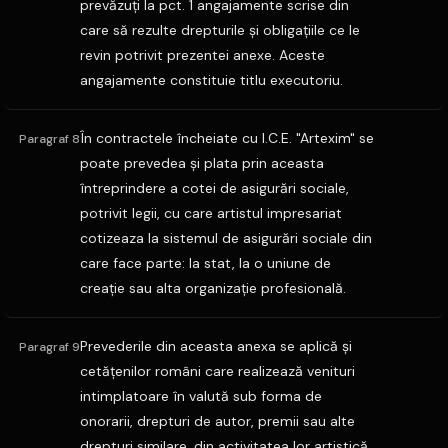
prevăzuţi la pct. 1 angajamente scrise din
care să rezulte drepturile şi obligaţiile ce le
revin potrivit prezentei anexe. Aceste
angajamente constituie titlu executoriu.
În contractele încheiate cu I.C.E. "Artexim" se
Paragraf 8
poate prevedea şi plata prin aceasta
întreprindere a cotei de asigurări sociale,
potrivit legii, cu care artistul impresariat
cotizeaza la sistemul de asigurări sociale din
care face parte: la stat, la o uniune de
creaţie sau alta organizaţie profesională.
Prevederile din aceasta anexa se aplică şi
Paragraf 9
cetăţenilor români care realizează venituri
intimplatoare în valută sub forma de
onorarii, drepturi de autor, premii sau alte
drepturi similare, din activitatea lor artistică,