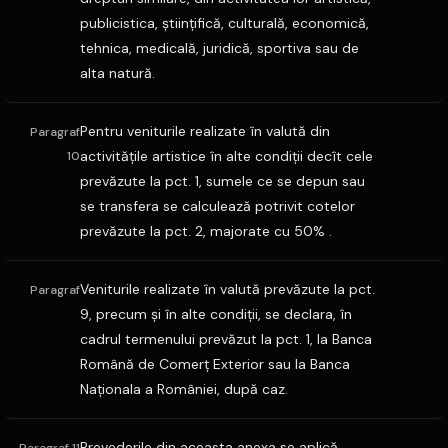
publicistica, ştiinţifică, culturală, economică,
tehnica, medicală, juridică, sportiva sau de
alta natură.
Pentru veniturile realizate în valută din
Paragraf
activităţile artistice în alte condiţii decît cele
10
prevăzute la pct. 1, sumele ce se depun sau
se transfera se calculează potrivit cotelor
prevăzute la pct. 2, majorate cu 50% .
Veniturile realizate în valută prevăzute la pct.
Paragraf
9, precum şi în alte condiţii, se declara, în
cadrul termenului prevăzut la pct. 1, la Banca
Română de Comerţ Exterior sau la Banca
Naţionala a României, după caz.
Prevederile din aceasta anexa se aplică