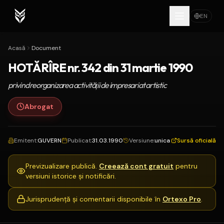
EN
Acasă
Document
HOTĂRÎRE nr. 342 din 31 martie 1990
privind reorganizarea activităţii de impresariat artistic
Abrogat
Emitent
:
GUVERN
Publicat
:
31.03.1990
Versiune
:
unica
Sursă oficială
Previzualizare publică.
Creează cont gratuit
pentru
versiuni istorice și notificări.
Jurisprudență și comentarii disponibile în
Ortexo Pro
.