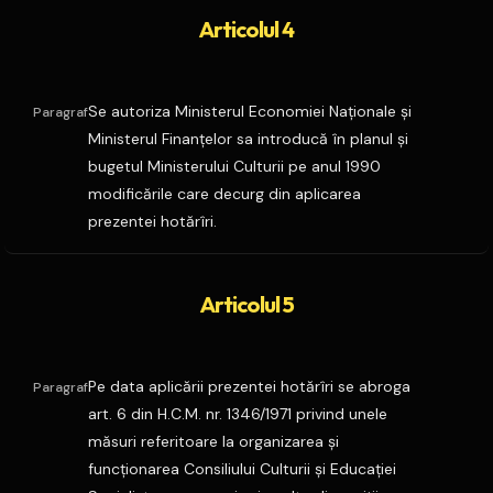
Articolul 4
Se autoriza Ministerul Economiei Naţionale şi
Paragraf
Ministerul Finanţelor sa introducă în planul şi
bugetul Ministerului Culturii pe anul 1990
modificările care decurg din aplicarea
prezentei hotărîri.
Articolul 5
Pe data aplicării prezentei hotărîri se abroga
Paragraf
art. 6 din H.C.M. nr. 1346/1971 privind unele
măsuri referitoare la organizarea şi
funcţionarea Consiliului Culturii şi Educaţiei