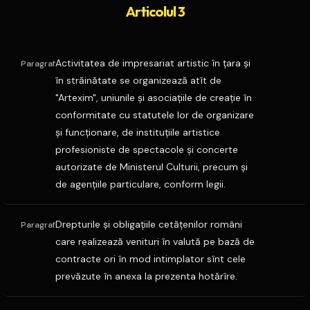
Articolul 3
Activitatea de impresariat artistic în ţara şi
Paragraf
în străinătate se organizează atît de
"Artexim", uniunile şi asociaţiile de creaţie în
conformitate cu statutele lor de organizare
şi funcţionare, de instituţiile artistice
profesioniste de spectacole şi concerte
autorizate de Ministerul Culturii, precum şi
de agenţiile particulare, conform legii.
Drepturile şi obligaţiile cetăţenilor români
Paragraf
care realizează venituri în valută pe bază de
contracte ori în mod intimplator sînt cele
prevăzute în anexa la prezenta hotărîre.