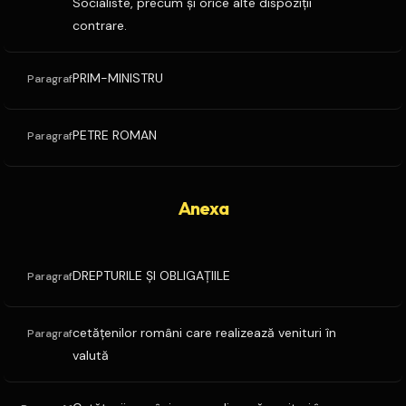
Socialiste, precum şi orice alte dispoziţii
contrare.
PRIM-MINISTRU
Paragraf
PETRE ROMAN
Paragraf
Anexa
DREPTURILE ŞI OBLIGAŢIILE
Paragraf
cetăţenilor români care realizează venituri în
Paragraf
valută