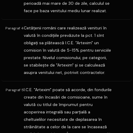
perioadă mai mare de 30 de zile, calculul se
face pe baza venitului mediu lunar realizat.
Cetăţenii români care realizează venituri în
Paragraf 4
valută în condiţiile prevăzute la pct. 1 sînt
obligaţi sa plătească I.C.E. "Artexim" un
comision în valută de 5-15% pentru serviciile
prestate. Nivelul comisionului, pe categorii,
se stabileşte de "Artexim" şi se calculează
asupra venitului net, potrivit contractelor.
I.C.E. "Artexim" poate să acorde, din fondurile
Paragraf 5
create din încasări de comisioane, sume în
valută cu titlul de împrumut pentru
acoperirea integrală sau parţială a
cheltuielilor necesitate de deplasarea în
străinătate a celor de la care se încasează