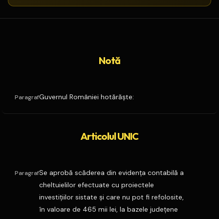
Notă
Guvernul României hotărăşte:
Paragraf
Articolul UNIC
Se aprobă scăderea din evidenţa contabilă a
Paragraf
cheltuielilor efectuate cu proiectele
investiţiilor sistate şi care nu pot fi refolosite,
în valoare de 465 mii lei, la bazele judeţene