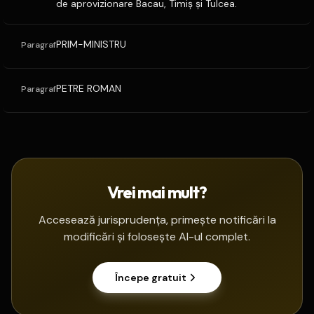
de aprovizionare Bacau, Timiş şi Tulcea.
PRIM-MINISTRU
Paragraf
PETRE ROMAN
Paragraf
Vrei mai mult?
Accesează jurisprudența, primește notificări la
modificări și folosește AI-ul complet.
Începe gratuit