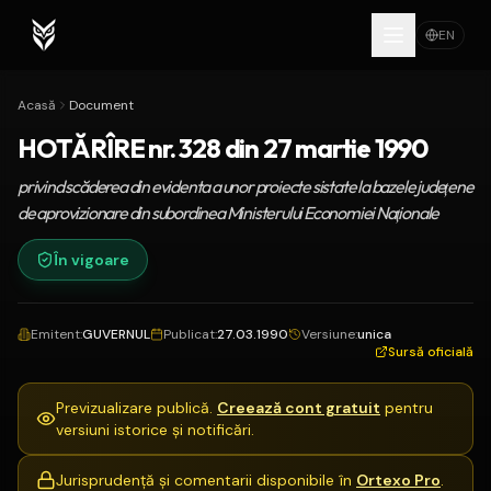
EN
Acasă
Document
HOTĂRÎRE nr. 328 din 27 martie 1990
privind scăderea din evidenta a unor proiecte sistate la bazele judeţene
de aprovizionare din subordinea Ministerului Economiei Naţionale
În vigoare
Emitent
:
GUVERNUL
Publicat
:
27.03.1990
Versiune
:
unica
Sursă oficială
Previzualizare publică.
Creează cont gratuit
pentru
versiuni istorice și notificări.
Jurisprudență și comentarii disponibile în
Ortexo Pro
.