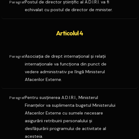
Postul de director ştiinţific al A.D.I.R.I. va fi
Paragraf
echivalat cu postul de director de minister.
Articolul 4
Asociaţia de drept internaţional şi relaţii
Paragraf
internaţionale va funcţiona din punct de
vedere administrativ pe lîngă Ministerul
Afacerilor Externe.
Pentru susţinerea A.D.I.R.I., Ministerul
Paragraf
Finanţelor va suplimenta bugetul Ministerului
Afacerilor Externe cu sumele necesare
asigurării retribuirii personalului şi
desfăşurării programului de activitate al
acesteia.