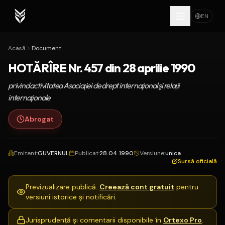
EN
Acasă
Document
HOTĂRÎRE Nr. 457 din 28 aprilie 1990
privind activitatea Asociaţiei de drept internaţional şi relaţii
internaţionale
Abrogat
Emitent
:
GUVERNUL
Publicat
:
28.04.1990
Versiune
:
unica
Sursă oficială
Previzualizare publică.
Creează cont gratuit
pentru
versiuni istorice și notificări.
Jurisprudență și comentarii disponibile în
Ortexo Pro
.