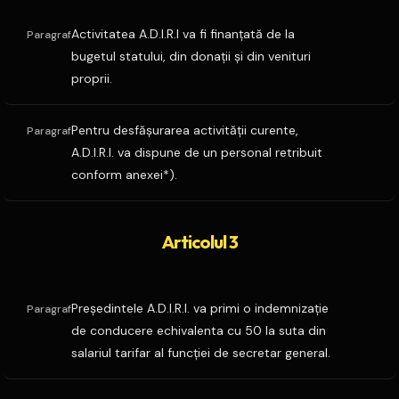
Activitatea A.D.I.R.I va fi finanţată de la
Paragraf
bugetul statului, din donaţii şi din venituri
proprii.
Pentru desfăşurarea activităţii curente,
Paragraf
A.D.I.R.I. va dispune de un personal retribuit
conform anexei*).
Articolul 3
Preşedintele A.D.I.R.I. va primi o indemnizaţie
Paragraf
de conducere echivalenta cu 50 la suta din
salariul tarifar al funcţiei de secretar general.