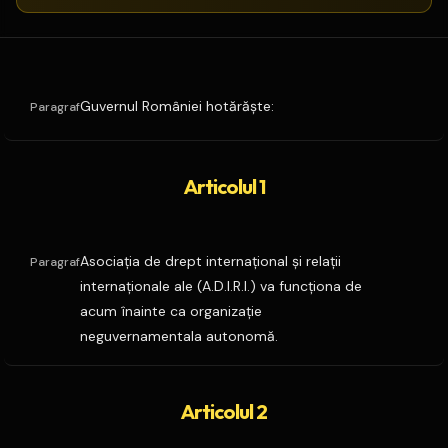
Guvernul României hotărăşte:
Paragraf
Articolul 1
Asociaţia de drept internaţional şi relaţii
Paragraf
internaţionale ale (A.D.I.R.I.) va funcţiona de
acum înainte ca organizaţie
neguvernamentala autonomă.
Articolul 2