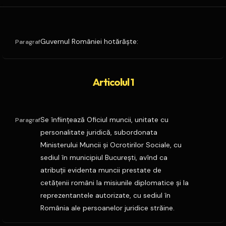
Guvernul României hotărăşte:
Paragraf
Articolul 1
Se înfiinţează Oficiul muncii, unitate cu
Paragraf
personalitate juridică, subordonata
Ministerului Muncii şi Ocrotirilor Sociale, cu
sediul în municipiul Bucureşti, avînd ca
atribuţii evidenta muncii prestate de
cetăţenii români la misiunile diplomatice şi la
reprezentantele autorizate, cu sediul în
România ale persoanelor juridice străine.