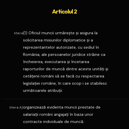
Articolul 2
(1) Oficiul muncii urmăreşte şi asigura la
litera
solicitarea misiunilor diplomatice şi a
reprezentantelor autorizate, cu sediul în
România, ale persoanelor juridice străine ca
încheierea, executarea şi încetarea
raporturilor de muncă dintre aceste unităţi şi
cetăţenii români să se facă cu respectarea
legislaţiei române, în care scop i se stabilesc
următoarele atribuţii:
organizează evidenta muncii prestate de
litera A)
salariaţii români angajaţi în baza unor
contracte individuale de muncă;