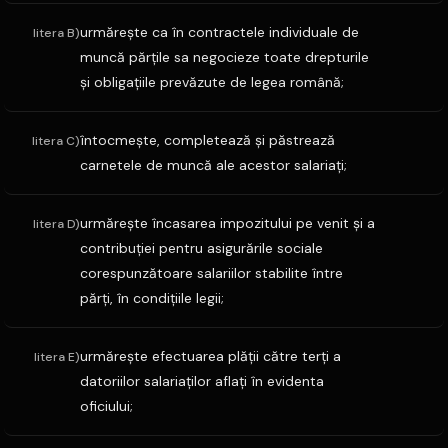
urmăreşte ca în contractele individuale de
litera B)
muncă părţile sa negocieze toate drepturile
şi obligaţiile prevăzute de legea română;
întocmeşte, completează şi păstrează
litera C)
carnetele de muncă ale acestor salariaţi;
urmăreşte încasarea impozitului pe venit şi a
litera D)
contribuţiei pentru asigurările sociale
corespunzătoare salariilor stabilite între
părţi, în condiţiile legii;
urmăreşte efectuarea plăţii către terţi a
litera E)
datoriilor salariaţilor aflaţi în evidenta
oficiului;