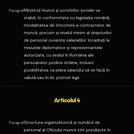
Ministrul muncii şi ocrotirilor sociale va
Paragraf
stabili, în conformitate cu legislaţia română,
modalitatea de întocmire a contractelor de
muncă, precum şi nivelul minim al drepturilor
de personal cuvenite salariaţilor încadraţi la
misiunile diplomatice şi reprezentantele
autorizate, cu sediul în România ale
persoanelor juridice străine, inclusiv
posibilitatea ca plata salariului să se facă în
valută sau în lei, potrivit legii.
Articolul 4
Structura organizatorică şi numărul de
Paragraf
personal al Oficiului muncii sînt prevăzute în