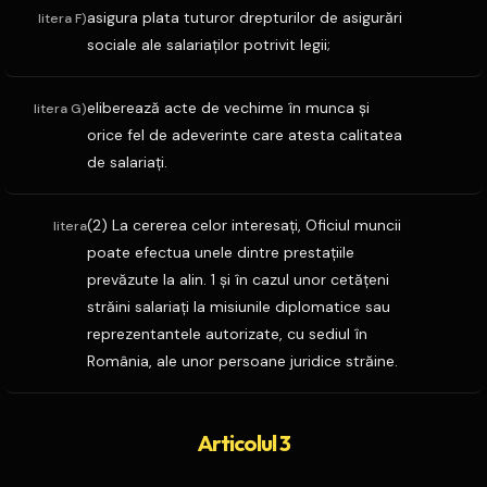
asigura plata tuturor drepturilor de asigurări
litera F)
sociale ale salariaţilor potrivit legii;
eliberează acte de vechime în munca şi
litera G)
orice fel de adeverinte care atesta calitatea
de salariaţi.
(2) La cererea celor interesaţi, Oficiul muncii
litera
poate efectua unele dintre prestaţiile
prevăzute la alin. 1 şi în cazul unor cetăţeni
străini salariaţi la misiunile diplomatice sau
reprezentantele autorizate, cu sediul în
România, ale unor persoane juridice străine.
Articolul 3