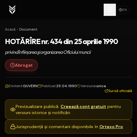
EN
Acasă
Document
HOTĂRÎRE nr. 434 din 25 aprilie 1990
privind înfiinţarea şi organizarea Oficiului muncii
Abrogat
Emitent
:
GUVERN
Publicat
:
25.04.1990
Versiune
:
unica
Sursă oficială
Previzualizare publică.
Creează cont gratuit
pentru
versiuni istorice și notificări.
Jurisprudență și comentarii disponibile în
Ortexo Pro
.