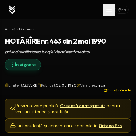
EN
Acasă
Document
HOTĂRÎRE nr. 463 din 2 mai 1990
privind reinfiintarea funcţiei de asistent medical
În vigoare
Emitent
:
GUVERN
Publicat
:
02.05.1990
Versiune
:
unica
Sursă oficială
Previzualizare publică.
Creează cont gratuit
pentru
versiuni istorice și notificări.
Jurisprudență și comentarii disponibile în
Ortexo Pro
.