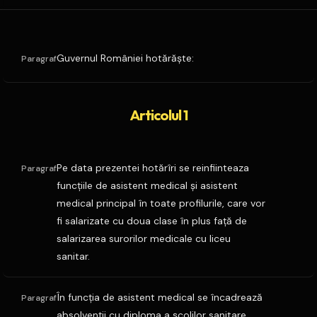
Guvernul României hotărăşte:
Paragraf
Articolul 1
Pe data prezentei hotărîri se reinfiinteaza
Paragraf
funcţiile de asistent medical şi asistent
medical principal în toate profilurile, care vor
fi salarizate cu doua clase în plus faţă de
salarizarea surorilor medicale cu liceu
sanitar.
În funcţia de asistent medical se încadrează
Paragraf
absolvenţii cu diploma a şcolilor sanitare