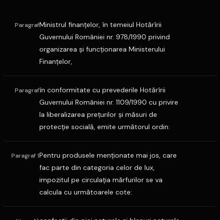
Ministrul finanţelor, în temeiul Hotărîrii
Paragraf
Guvernului României nr. 978/1990 privind
organizarea şi funcţionarea Ministerului
Finanţelor,
în conformitate cu prevederile Hotărîrii
Paragraf
Guvernului României nr. 1109/1990 cu privire
la liberalizarea preţurilor şi măsuri de
protecţie socială, emite următorul ordin:
Pentru produsele menţionate mai jos, care
Paragraf 1
fac parte din categoria celor de lux,
impozitul pe circulaţia mărfurilor se va
calcula cu următoarele cote: