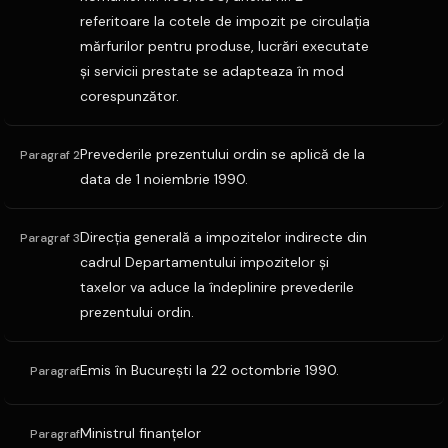
referitoare la cotele de impozit pe circulaţia
mărfurilor pentru produse, lucrări executate
şi servicii prestate se adapteaza în mod
corespunzător.
Prevederile prezentului ordin se aplică de la
Paragraf 2
data de 1 noiembrie 1990.
Direcţia generală a impozitelor indirecte din
Paragraf 3
cadrul Departamentului impozitelor şi
taxelor va aduce la îndeplinire prevederile
prezentului ordin.
Emis în Bucureşti la 22 octombrie 1990.
Paragraf
Ministrul finanţelor
Paragraf