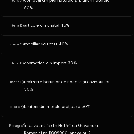
confecţii din piei naturale şi blanuri naturale
litera A)
50%
articole din cristal 45%
litera B)
mobilier sculptat 40%
litera C)
cosmetice din import 30%
litera D)
realizarile barurilor de noapte şi cazinourilor
litera E)
50%
bijuterii din metale preţioase 50%
litera F)
În baza art. 8 din Hotărîrea Guvernului
Paragraf
României nr. 1109/1990, anexa nr. 2