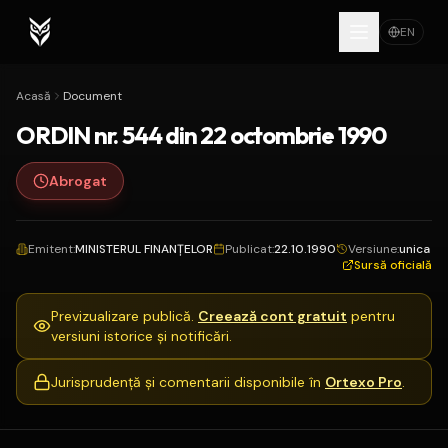
EN
Acasă
Document
ORDIN nr. 544 din 22 octombrie 1990
Abrogat
Emitent
:
MINISTERUL FINANŢELOR
Publicat
:
22.10.1990
Versiune
:
unica
Sursă oficială
Previzualizare publică.
Creează cont gratuit
pentru
versiuni istorice și notificări.
Jurisprudență și comentarii disponibile în
Ortexo Pro
.