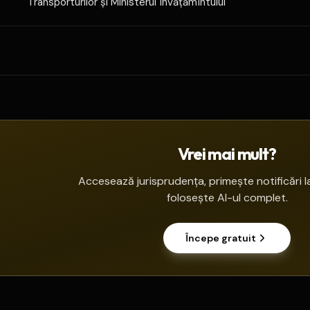
Transporturilor şi Ministerul Învăţămîntului
Vrei mai mult?
Accesează jurisprudența, primește notificări la
folosește AI-ul complet.
Începe gratuit