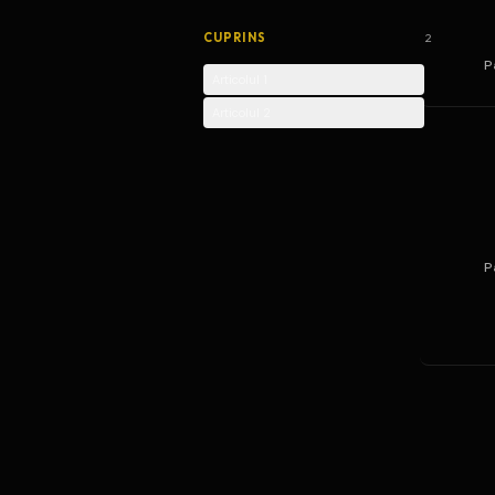
CUPRINS
2
P
Articolul 1
Articolul 2
P