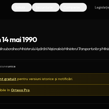
Soluții
Securitate
Companie
Legislați
 14 mai 1990
in subordinea Ministerului Apărării Naţionale la Ministerul Transporturilor şi Minis
siune
:
unica
t gratuit
pentru versiuni istorice și notificări.
bile în
Ortexo Pro
.