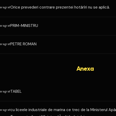
Orice prevederi contrare prezentei hotărîri nu se aplică.
aragraf
PRIM-MINISTRU
aragraf
PETRE ROMAN
aragraf
Anexa
TABEL
aragraf
cu liceele industriale de marina ce trec de la Ministerul Apăr
aragraf