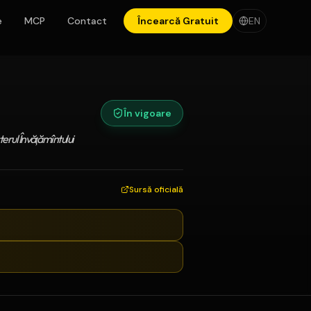
e
MCP
Contact
Încearcă Gratuit
EN
În vigoare
terul Învăţămîntului
Sursă oficială