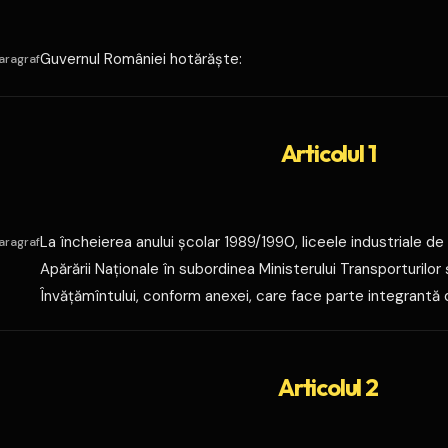
Guvernul României hotărăşte:
aragraf
Articolul 1
La încheierea anului şcolar 1989/1990, liceele industriale de
aragraf
Apărării Naţionale în subordinea Ministerului Transporturilor ş
Învăţămîntului, conform anexei, care face parte integrantă 
Articolul 2