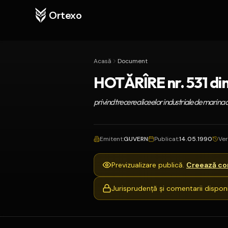
Ortexo
Acasă
Document
HOTĂRÎRE nr. 531 din
privind trecerea liceelor industriale de marina d
Emitent
:
GUVERN
Publicat
:
14.05.1990
Ver
Previzualizare publică.
Creează con
Jurisprudență și comentarii disponi