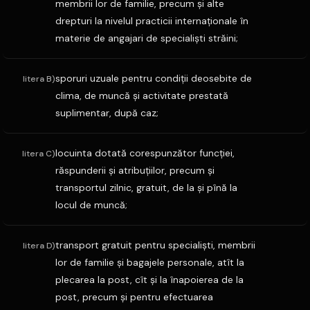
membrii lor de familie, precum şi alte
drepturi la nivelul practicii internaţionale în
materie de angajari de specialişti străini;
sporuri uzuale pentru condiţii deosebite de
litera B)
clima, de muncă şi activitate prestată
suplimentar, după caz;
locuinta dotată corespunzător funcţiei,
litera C)
răspunderii şi atribuţiilor, precum şi
transportul zilnic, gratuit, de la şi pînă la
locul de muncă;
transport gratuit pentru specialişti, membrii
litera D)
lor de familie şi bagajele personale, atît la
plecarea la post, cît şi la înapoierea de la
post, precum şi pentru efectuarea