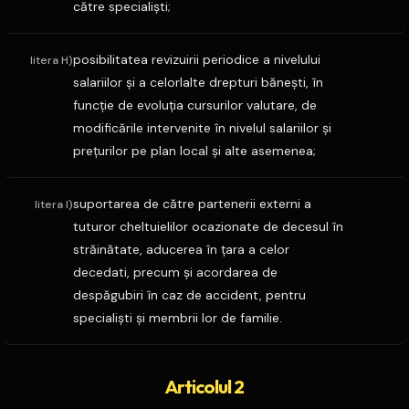
către specialişti;
posibilitatea revizuirii periodice a nivelului
litera H)
salariilor şi a celorlalte drepturi băneşti, în
funcţie de evoluţia cursurilor valutare, de
modificările intervenite în nivelul salariilor şi
preţurilor pe plan local şi alte asemenea;
suportarea de către partenerii externi a
litera I)
tuturor cheltuielilor ocazionate de decesul în
străinătate, aducerea în ţara a celor
decedati, precum şi acordarea de
despăgubiri în caz de accident, pentru
specialişti şi membrii lor de familie.
Articolul 2