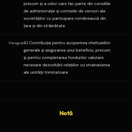
precum şi a celor care fac parte din consiliile
de administraţie şi comisiile de cenzori ale
societăţilor cu participare românească din
ţara şi din străinătate.
A) Contribuţia pentru acoperirea cheltuielilor
Paragraf
generale şi asigurarea unui beneficiu, precum
şi pentru completarea fondurilor valutare
necesare dezvoltării relaţiilor cu strainatatea
ale unităţii trimitatoare:
Notă