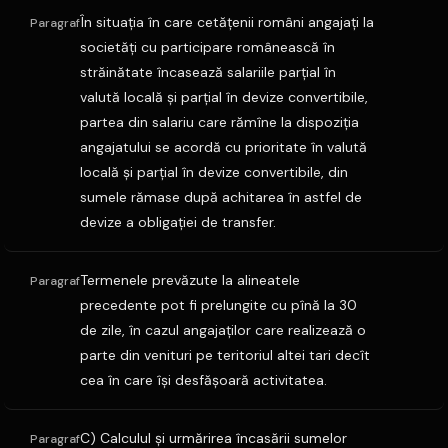
În situaţia în care cetăţenii români angajaţi la
Paragraf
societăţi cu participare românească în
străinătate încasează salariile parţial în
valută locală şi parţial în devize convertibile,
partea din salariu care rămîne la dispoziţia
angajatului se acordă cu prioritate în valută
locală şi parţial în devize convertibile, din
sumele rămase după achitarea în astfel de
devize a obligaţiei de transfer.
Termenele prevăzute la alineatele
Paragraf
precedente pot fi prelungite cu pînă la 30
de zile, în cazul angajaţilor care realizează o
parte din venituri pe teritoriul altei tari decît
cea în care îşi desfăşoară activitatea.
C) Calculul şi urmărirea încasării sumelor
Paragraf