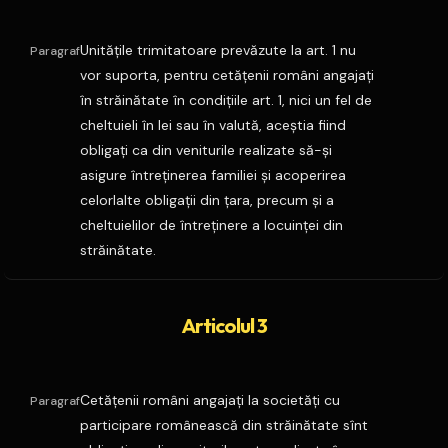
Unităţile trimitatoare prevăzute la art. 1 nu
Paragraf
vor suporta, pentru cetăţenii români angajaţi
în străinătate în condiţiile art. 1, nici un fel de
cheltuieli în lei sau în valută, aceştia fiind
obligaţi ca din veniturile realizate să-şi
asigure întreţinerea familiei şi acoperirea
celorlalte obligaţii din ţara, precum şi a
cheltuielilor de întreţinere a locuinţei din
străinătate.
Articolul 3
Cetăţenii români angajaţi la societăţi cu
Paragraf
participare românească din străinătate sînt