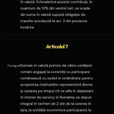
în valută. Echivalentul acestei contribuţii, în
cuantum de 10% din venitul net, se scade
din suma în valută supusă obligaţiei de
transfer prevăzută la art. 3 din prezenta
hotărîre.
Articolul 7
Sumele în valută primite de către cetăţenii
Paragraf
români angajaţi la societăţi cu participare
românească cu sediul în străinătate pentru
acoperirea cheltuielilor reprezentind diurna
şi cazarea pe timpul cît se afla în deplasare
în interes de serviciu în România, se depun
integral în termen de 2 zile de la sosirea în
ţara, la unităţile economice participante la