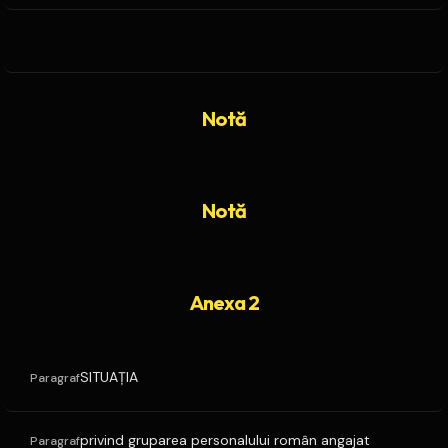
Notă
Notă
Anexa 2
SITUAŢIA
Paragraf
privind gruparea personalului român angajat
Paragraf