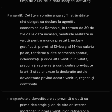
timp de 2 luni de la data începerii activităţii.
B) Cetăţenii români angajaţi în străinătate
Paragraf
sînt obligaţi sa declare la agenţiile
economice ale României, în termen de 30 de
zile de la data încasării, veniturile realizate în
valută pentru munca prestată, inclusiv
gratificatii, premii, al 13-lea şi al 14-lea salariu
pe an, tantieme şi alte asemenea sporuri,
indemnizaţii şi orice alte venituri în valută,
precum şi retinerile şi contribuţiile prevăzute
la art. 3 şi sa anexeze la declaraţie actele
doveditoare privind aceste venituri, reţineri şi
contribuţii.
Actele doveditoare se prezintă o dată cu
Paragraf
prima declaraţie şi ori de cîte ori intervin
modificări în nivelul veniturilor, reţinerilor şi