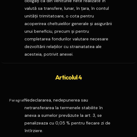
obligaţi ca din veniturile nete realizate în
valută sa transfere, lunar, în ţara, în contul
unităţii trimitatoare, o cota pentru
acoperirea cheltuielilor generale şi asigurării
unui beneficiu, precum şi pentru
completarea fondurilor valutare necesare
dezvoltării relaţiilor cu strainatatea ale
acesteia, potrivit anexei.
Articolul 4
Nedeclararea, nedepunerea sau
Paragraf
netransferarea la termenele stabilite în
anexa a sumelor prevăzute la art. 3, se
penalizeaza cu 0,05 % pentru fiecare zi de
întîrziere.