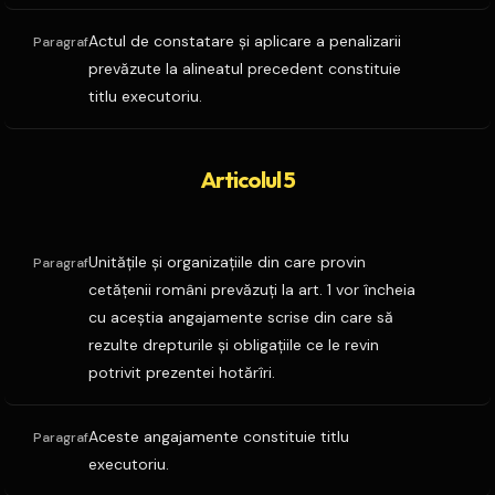
Actul de constatare şi aplicare a penalizarii
Paragraf
prevăzute la alineatul precedent constituie
titlu executoriu.
Articolul 5
Unităţile şi organizaţiile din care provin
Paragraf
cetăţenii români prevăzuţi la art. 1 vor încheia
cu aceştia angajamente scrise din care să
rezulte drepturile şi obligaţiile ce le revin
potrivit prezentei hotărîri.
Aceste angajamente constituie titlu
Paragraf
executoriu.