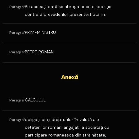
Pe aceeaşi dată se abroga orice dispoziţie
Paragraf
contrară prevederilor prezentei hotărîri.
PRIM-MINISTRU
Paragraf
PETRE ROMAN
Paragraf
Anexă
CALCULUL
Paragraf
obligaţiilor şi drepturilor în valută ale
Paragraf
cetăţenilor români angajaţi la societăţi cu
participare românească din străinătate,