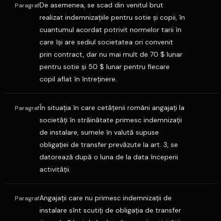
De asemenea, se scad din venitul brut
Paragraf
realizat indemnizaţiile pentru sotie şi copii, în
cuantumul acordat potrivit normelor tarii în
care îşi are sediul societatea ori convenit
prin contract, dar nu mai mult de 70 $ lunar
pentru sotie şi 50 $ lunar pentru fiecare
copil aflat în întreţinere.
În situaţia în care cetăţenii români angajaţi la
Paragraf
societăţi în străinătate primesc indemnizaţii
de instalare, sumele în valută supuse
obligaţiei de transfer prevăzute la art. 3, se
datorează după o luna de la data începerii
activităţii.
Angajaţii care nu primesc indemnizaţii de
Paragraf
instalare sînt scutiţi de obligaţia de transfer