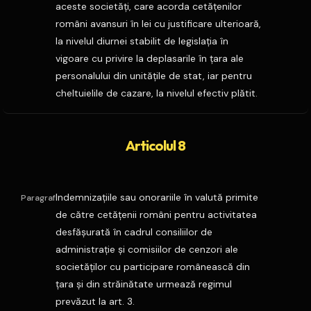
aceste societăţi, care acorda cetăţenilor
români avansuri în lei cu justificare ulterioară,
la nivelul diurnei stabilit de legislaţia în
vigoare cu privire la deplasarile în ţara ale
personalului din unităţile de stat, iar pentru
cheltuielile de cazare, la nivelul efectiv plătit.
Articolul 8
Indemnizaţiile sau onorariile în valută primite
Paragraf
de către cetăţenii români pentru activitatea
desfăşurată în cadrul consiliilor de
administraţie şi comisiilor de cenzori ale
societăţilor cu participare românească din
ţara şi din străinătate urmează regimul
prevăzut la art. 3.