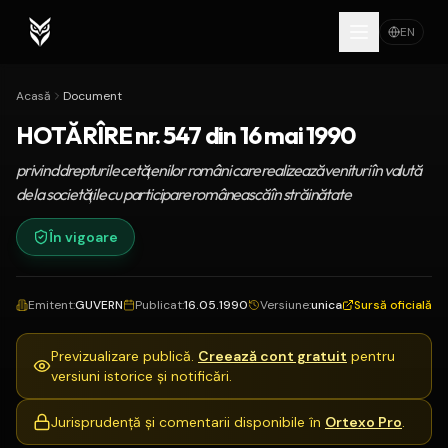
EN
Acasă
Document
HOTĂRÎRE nr. 547 din 16 mai 1990
privind drepturile cetăţenilor români care realizează venituri în valută
de la societăţile cu participare românească în străinătate
În vigoare
Emitent
:
GUVERN
Publicat
:
16.05.1990
Versiune
:
unica
Sursă oficială
Previzualizare publică.
Creează cont gratuit
pentru
versiuni istorice și notificări.
Jurisprudență și comentarii disponibile în
Ortexo Pro
.