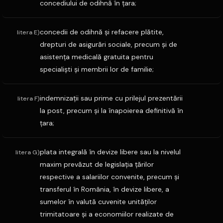
concediului de odihnă în ţara;
concedii de odihnă şi refacere plătite,
litera E)
drepturi de asigurări sociale, precum şi de
asistenţa medicală gratuita pentru
specialişti şi membrii lor de familie;
indemnizaţii sau prime cu prilejul prezentării
litera F)
la post, precum şi la înapoierea definitivă în
ţara;
plata integrală în devize libere sau la nivelul
litera G)
maxim prevăzut de legislaţia ţărilor
respective a salariilor convenite, precum şi
transferul în România, în devize libere, a
sumelor în valută cuvenite unităţilor
trimitatoare şi a economiilor realizate de