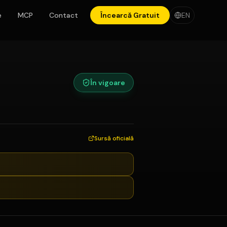
e
MCP
Contact
Încearcă Gratuit
EN
În vigoare
Sursă oficială