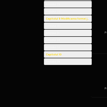
Articolul 28
Articolul 29
Capitolul 9 Modificarea formei juridice, dizolvar
Articolul 30
P
Articolul 31
Articolul 32
Articolul 33
Capitolul 10
Articolul 34
P