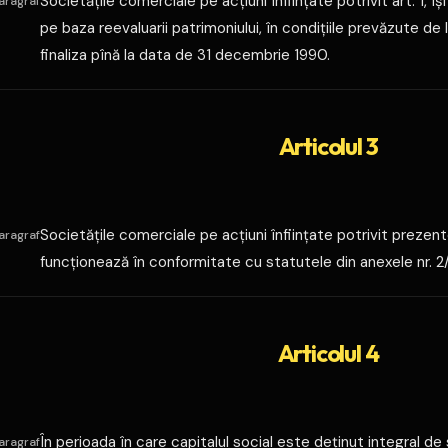
Societăţile comerciale pe acţiuni înfiinţate potrivit art. 1, îşi
aragraf
 societăţii
pe baza reevaluarii patrimoniului, în condiţiile prevăzute de
finaliza pînă la data de 31 decembrie 1990.
Articolul 3
Societăţile comerciale pe acţiuni înfiinţate potrivit prezent
aragraf
funcţionează în conformitate cu statutele din anexele nr. 2
Articolul 4
În perioada în care capitalul social este deţinut integral de s
aragraf