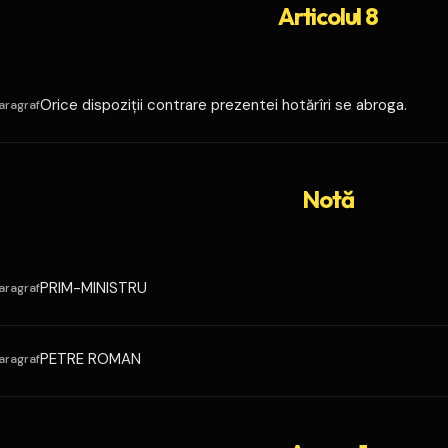
Articolul 8
Orice dispoziţii contrare prezentei hotărîri se abroga.
aragraf
Notă
PRIM-MINISTRU
aragraf
PETRE ROMAN
aragraf