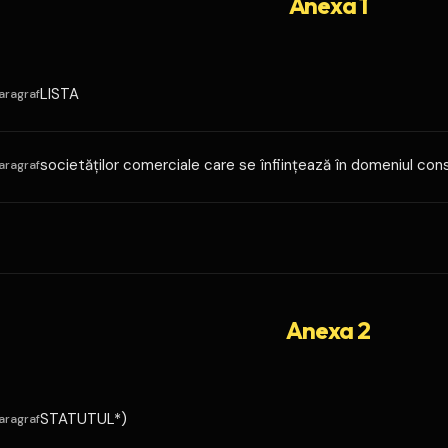
Anexa 1
LISTA
aragraf
societăţilor comerciale care se înfiinţează în domeniul cons
aragraf
Anexa 2
STATUTUL*)
aragraf