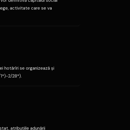
 vor definitivă capitalul social
 lege, activitate care se va
ei hotărîri se organizează şi
/1*)-2/28*).
tat, atribuţiile adunării