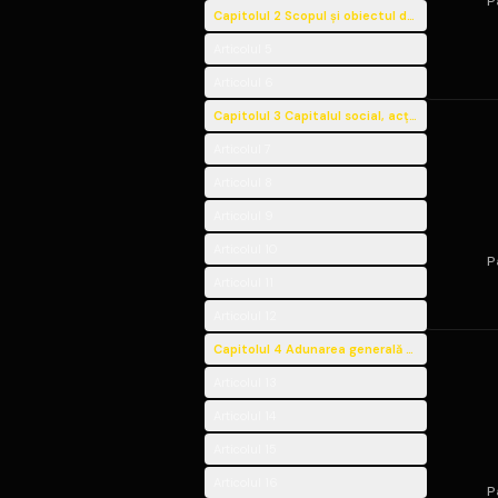
P
Capitolul 2 Scopul şi obiectul de activitate al
Articolul 5
Articolul 6
Capitolul 3 Capitalul social, acţiunile
Articolul 7
Articolul 8
Articolul 9
Articolul 10
P
Articolul 11
Articolul 12
Capitolul 4 Adunarea generală a acţionarilor
Articolul 13
Articolul 14
Articolul 15
Articolul 16
P