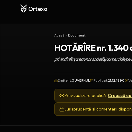
Ortexo
Acasă
Document
HOTĂRÎRE nr. 1.340 
privind înfiinţarea unor societăţi comerciale pe a
Emitent
:
GUVERNUL
Publicat
:
21.12.1990
Ve
Previzualizare publică.
Creează con
Jurisprudență și comentarii disponi