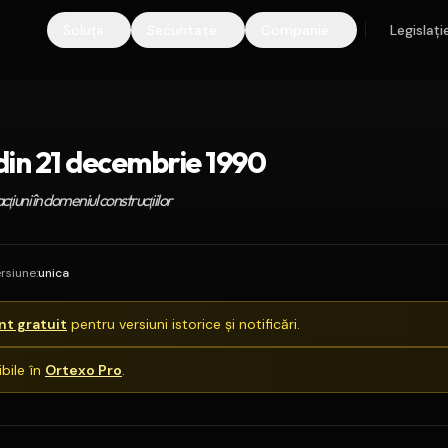
Soluții
Securitate
Companie
Legislați
din 21 decembrie 1990
cţiuni în domeniul construcţiilor
rsiune
:
unica
t gratuit
pentru versiuni istorice și notificări.
bile în
Ortexo Pro
.