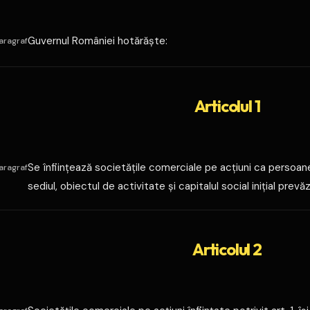
Guvernul României hotărăşte:
aragraf
Articolul 1
Se înfiinţează societăţile comerciale pe acţiuni ca persoane
aragraf
sediul, obiectul de activitate şi capitalul social iniţial prevăz
durata
Articolul 2