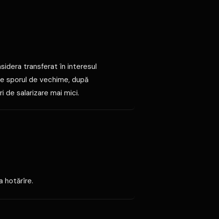
sidera transferat în interesul
i de sporul de vechime, după
ri de salarizare mai mici.
a hotărîre.