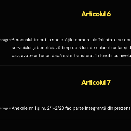
Articolul 6
ea, lichidarea, litigii
Personalul trecut la societăţile comerciale înfiinţate se con
aragraf
serviciului şi beneficiază timp de 3 luni de salariul tarifar ş
caz, avute anterior, dacă este transferat în funcţii cu nivelu
Articolul 7
Anexele nr. 1 şi nr. 2/1-2/28 fac parte integrantă din prezent
aragraf