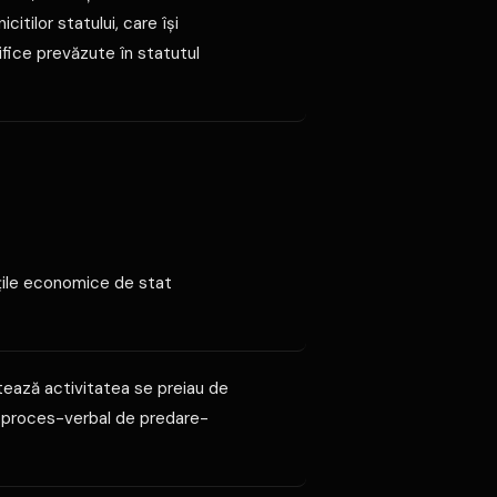
citilor statului, care îşi
ifice prevăzute în statutul
ăţile economice de stat
etează activitatea se preiau de
de proces-verbal de predare-