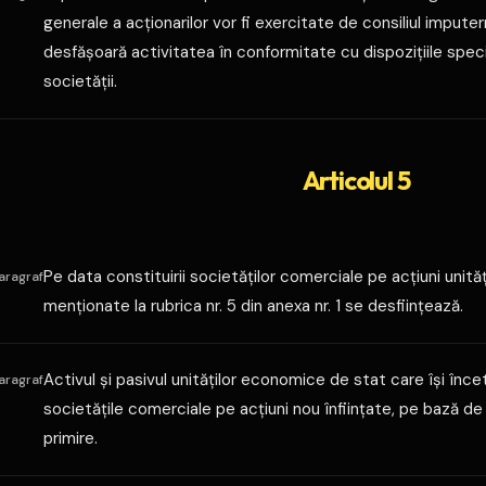
generale a acţionarilor vor fi exercitate de consiliul imputerni
desfăşoară activitatea în conformitate cu dispoziţiile spec
societăţii.
Articolul 5
Pe data constituirii societăţilor comerciale pe acţiuni unit
aragraf
menţionate la rubrica nr. 5 din anexa nr. 1 se desfiinţează.
Activul şi pasivul unităţilor economice de stat care îşi înc
aragraf
societăţile comerciale pe acţiuni nou înfiinţate, pe bază 
primire.