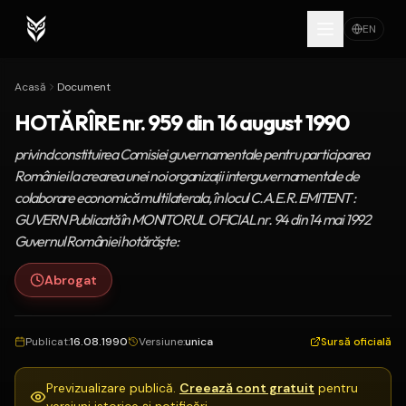
EN
Acasă
Document
HOTĂRÎRE nr. 959 din 16 august 1990
privind constituirea Comisiei guvernamentale pentru participarea
României la crearea unei noi organizaţii interguvernamentale de
colaborare economică multilaterala, în locul C.A.E.R. EMITENT :
GUVERN Publicată în MONITORUL OFICIAL nr. 94 din 14 mai 1992
Guvernul României hotărăşte:
Abrogat
Publicat
:
16.08.1990
Versiune
:
unica
Sursă oficială
Previzualizare publică.
Creează cont gratuit
pentru