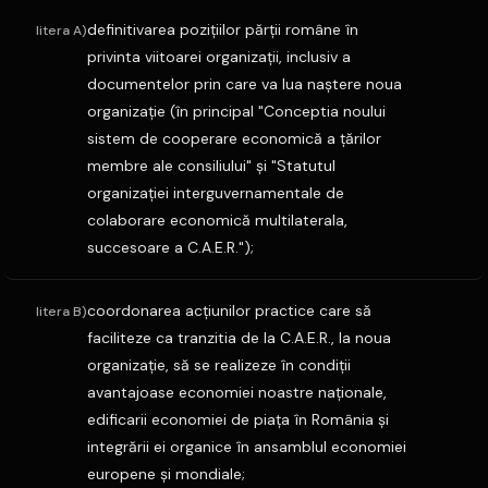
definitivarea poziţiilor părţii române în
litera A)
privinta viitoarei organizaţii, inclusiv a
documentelor prin care va lua naştere noua
organizaţie (în principal "Conceptia noului
sistem de cooperare economică a ţărilor
membre ale consiliului" şi "Statutul
organizaţiei interguvernamentale de
colaborare economică multilaterala,
succesoare a C.A.E.R.");
coordonarea acţiunilor practice care să
litera B)
faciliteze ca tranzitia de la C.A.E.R., la noua
organizaţie, să se realizeze în condiţii
avantajoase economiei noastre naţionale,
edificarii economiei de piaţa în România şi
integrării ei organice în ansamblul economiei
europene şi mondiale;