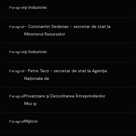
şi Industriei
Paragraf
- Constantin Sederias - secretar de stat la
Paragraf
Ministerul Resurselor
şi Industriei
Paragraf
- Petre Terzi - secretar de stat la Agenţia
Paragraf
Naţionala de
Privatizare şi Dezvoltarea Întreprinderilor
Paragraf
Mici şi
Mijlocii
Paragraf