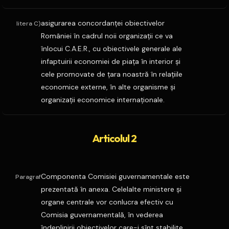
asigurarea concordanţei obiectivelor
litera C)
României în cadrul noii organizaţii ce va
înlocui C.A.E.R., cu obiectivele generale ale
infaptuirii economiei de piaţa în interior şi
cele promovate de ţara noastră în relaţiile
economice externe, în alte organisme şi
organizaţii economice internaţionale.
Articolul 2
Componenta Comisiei guvernamentale este
Paragraf
prezentată în anexa. Celelalte ministere şi
organe centrale vor conlucra efectiv cu
Comisia guvernamentală, în vederea
îndeplinirii obiectivelor care-i sînt stabilite.