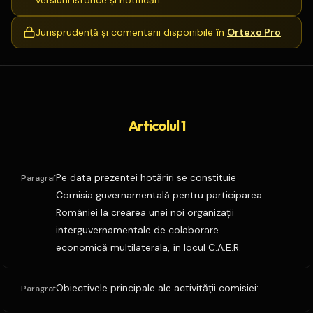
versiuni istorice și notificări.
Jurisprudență și comentarii disponibile în
Ortexo Pro
.
Articolul 1
Pe data prezentei hotărîri se constituie
Paragraf
Comisia guvernamentală pentru participarea
României la crearea unei noi organizaţii
interguvernamentale de colaborare
economică multilaterala, în locul C.A.E.R.
Obiectivele principale ale activităţii comisiei:
Paragraf