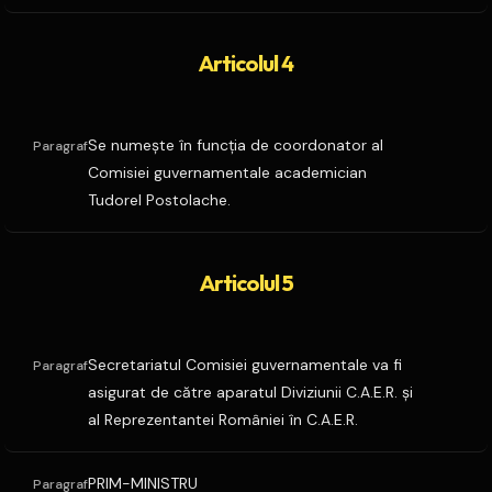
Articolul 4
Se numeşte în funcţia de coordonator al
Paragraf
Comisiei guvernamentale academician
Tudorel Postolache.
Articolul 5
Secretariatul Comisiei guvernamentale va fi
Paragraf
asigurat de către aparatul Diviziunii C.A.E.R. şi
al Reprezentantei României în C.A.E.R.
PRIM-MINISTRU
Paragraf