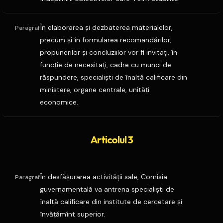
În elaborarea şi dezbaterea materialelor,
Paragraf
precum şi în formularea recomandărilor,
propunerilor şi concluziilor vor fi invitaţi, în
funcţie de necesitaţi, cadre cu munci de
răspundere, specialişti de înaltă calificare din
ministere, organe centrale, unităţi
economice.
Articolul 3
În desfăşurarea activităţii sale, Comisia
Paragraf
guvernamentală va antrena specialişti de
înaltă calificare din institute de cercetare şi
învăţămînt superior.