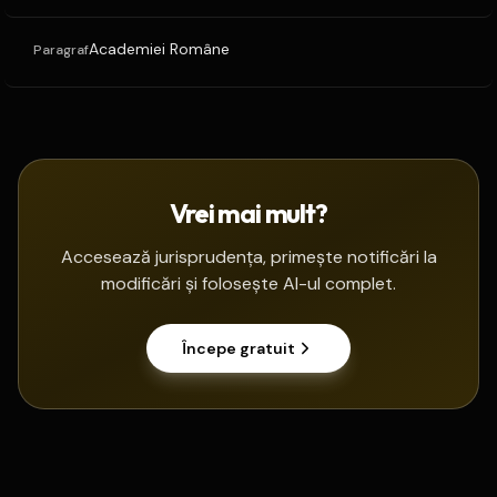
Academiei Române
Paragraf
Vrei mai mult?
Accesează jurisprudența, primește notificări la
modificări și folosește AI-ul complet.
Începe gratuit