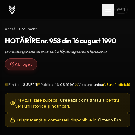
EN
Acasă
Document
HOTĂRÎRE nr. 958 din 16 august 1990
privind organizarea unor activităţi de agrement tip cazino
Abrogat
Emitent
:
GUVERN
Publicat
:
16.08.1990
Versiune
:
unica
Sursă oficială
Previzualizare publică.
Creează cont gratuit
pentru
versiuni istorice și notificări.
Jurisprudență și comentarii disponibile în
Ortexo Pro
.