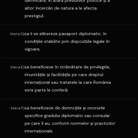
demnitate, în afară presiunilor politice şi a
altor încercări de natura a le afecta
prestigiul;
sa li se elibereze pasaport diplomatic, în
litera D)
condiţiile stabilite prin dispoziţiile legale în
vigoare;
sa beneficieze în străinătate de privilegiile,
litera E)
imunităţile şi facilităţile pe care dreptul
internaţional sau tratatele la care România
este parte le conferă;
sa beneficieze de distincţiile şi onorurile
litera F)
specifice gradului diplomatic sau consular
pe care îl au, conform normelor şi practicilor
internaţionale;