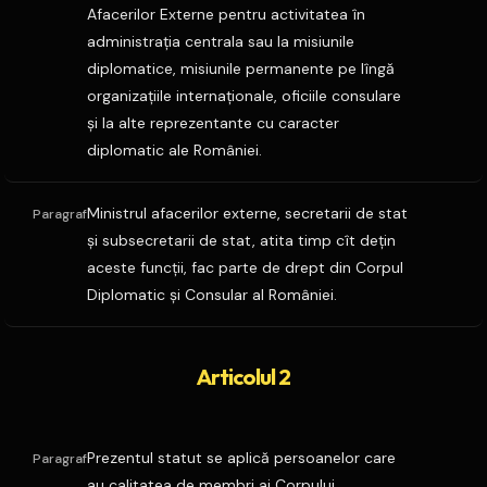
Afacerilor Externe pentru activitatea în
administraţia centrala sau la misiunile
diplomatice, misiunile permanente pe lîngă
organizaţiile internaţionale, oficiile consulare
şi la alte reprezentante cu caracter
diplomatic ale României.
Ministrul afacerilor externe, secretarii de stat
Paragraf
şi subsecretarii de stat, atita timp cît deţin
aceste funcţii, fac parte de drept din Corpul
Diplomatic şi Consular al României.
Articolul 2
Prezentul statut se aplică persoanelor care
Paragraf
au calitatea de membri ai Corpului