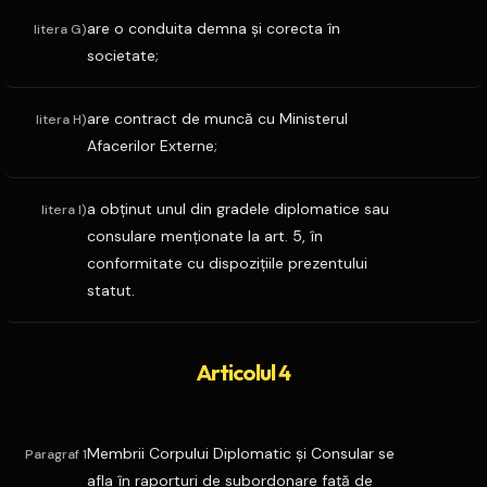
are o conduita demna şi corecta în
litera G)
societate;
are contract de muncă cu Ministerul
litera H)
Afacerilor Externe;
a obţinut unul din gradele diplomatice sau
litera I)
consulare menţionate la art. 5, în
conformitate cu dispoziţiile prezentului
statut.
Articolul 4
Membrii Corpului Diplomatic şi Consular se
Paragraf 1
afla în raporturi de subordonare faţă de