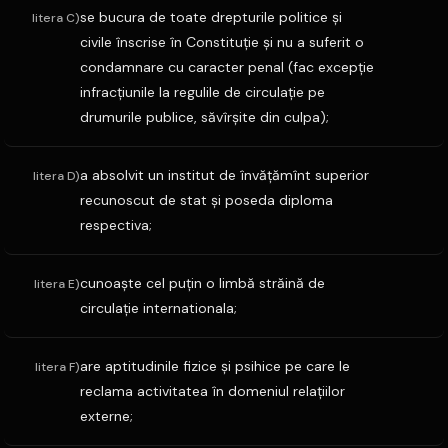
se bucura de toate drepturile politice şi
litera C)
civile înscrise în Constituţie şi nu a suferit o
condamnare cu caracter penal (fac excepţie
infracţiunile la regulile de circulaţie pe
drumurile publice, săvîrşite din culpa);
a absolvit un institut de învăţămînt superior
litera D)
recunoscut de stat şi poseda diploma
respectiva;
cunoaşte cel puţin o limbă străină de
litera E)
circulaţie internationala;
are aptitudinile fizice şi psihice pe care le
litera F)
reclama activitatea în domeniul relaţiilor
externe;