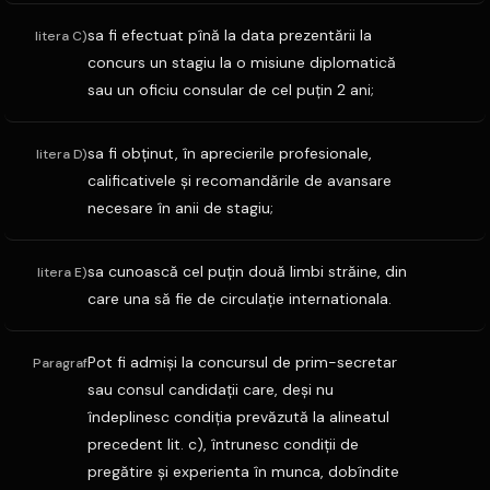
sa fi efectuat pînă la data prezentării la
litera C)
concurs un stagiu la o misiune diplomatică
sau un oficiu consular de cel puţin 2 ani;
sa fi obţinut, în aprecierile profesionale,
litera D)
calificativele şi recomandările de avansare
necesare în anii de stagiu;
sa cunoască cel puţin două limbi străine, din
litera E)
care una să fie de circulaţie internationala.
Pot fi admişi la concursul de prim-secretar
Paragraf
sau consul candidaţii care, deşi nu
îndeplinesc condiţia prevăzută la alineatul
precedent lit. c), întrunesc condiţii de
pregătire şi experienta în munca, dobîndite