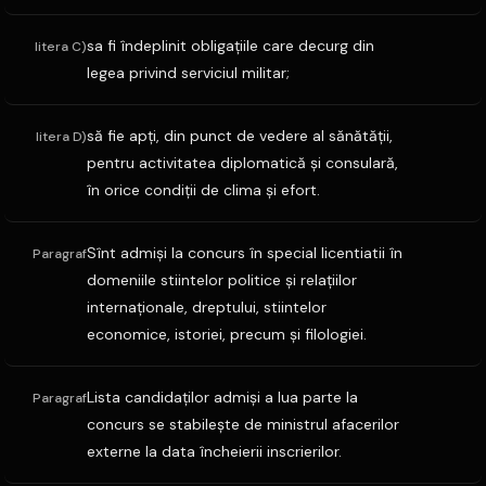
sa fi îndeplinit obligaţiile care decurg din
litera C)
legea privind serviciul militar;
să fie apţi, din punct de vedere al sănătăţii,
litera D)
pentru activitatea diplomatică şi consulară,
în orice condiţii de clima şi efort.
Sînt admişi la concurs în special licentiatii în
Paragraf
domeniile stiintelor politice şi relaţiilor
internaţionale, dreptului, stiintelor
economice, istoriei, precum şi filologiei.
Lista candidaţilor admişi a lua parte la
Paragraf
concurs se stabileşte de ministrul afacerilor
externe la data încheierii inscrierilor.