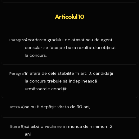
Articolul 10
Acordarea gradului de atasat sau de agent
Paragraf
consular se face pe baza rezultatului obţinut
la concurs.
În afară de cele stabilite în art. 3, candidaţii
Paragraf
la concurs trebuie să îndeplinească
următoarele condiţii:
sa nu fi depăşit vîrsta de 30 ani;
litera A)
să aibă o vechime în munca de minimum 2
litera B)
ani;