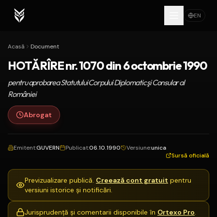
EN
Acasă
Document
HOTĂRÎRE nr. 1070 din 6 octombrie 1990
pentru aprobarea Statutului Corpului Diplomatic şi Consular al
României
Abrogat
Emitent
:
GUVERN
Publicat
:
06.10.1990
Versiune
:
unica
Sursă oficială
Previzualizare publică.
Creează cont gratuit
pentru
versiuni istorice și notificări.
Jurisprudență și comentarii disponibile în
Ortexo Pro
.