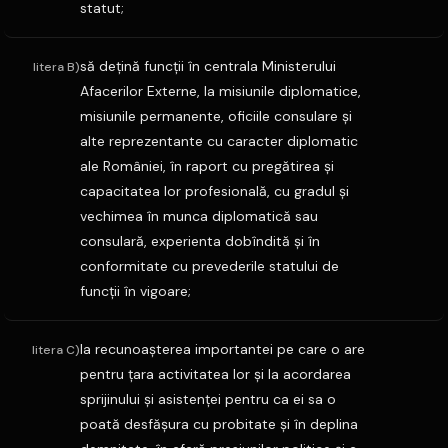
statut;
să deţină funcţii în centrala Ministerului
litera B)
Afacerilor Externe, la misiunile diplomatice,
misiunile permanente, oficiile consulare şi
alte reprezentante cu caracter diplomatic
ale României, în raport cu pregătirea şi
capacitatea lor profesională, cu gradul şi
vechimea în munca diplomatică sau
consulară, experienta dobîndită şi în
conformitate cu prevederile statului de
funcţii în vigoare;
la recunoaşterea importantei pe care o are
litera C)
pentru ţara activitatea lor şi la acordarea
sprijinului şi asistenţei pentru ca ei sa o
poată desfăşura cu probitate şi în deplina