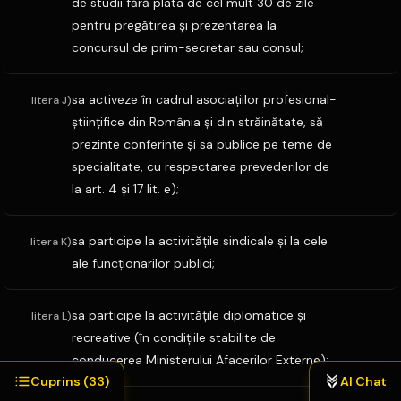
de studii fără plata de cel mult 30 de zile
pentru pregătirea şi prezentarea la
concursul de prim-secretar sau consul;
sa activeze în cadrul asociaţiilor profesional-
litera J)
ştiinţifice din România şi din străinătate, să
prezinte conferinţe şi sa publice pe teme de
specialitate, cu respectarea prevederilor de
la art. 4 şi 17 lit. e);
sa participe la activităţile sindicale şi la cele
litera K)
ale funcţionarilor publici;
sa participe la activităţile diplomatice şi
litera L)
recreative (în condiţiile stabilite de
conducerea Ministerului Afacerilor Externe);
Cuprins (
33
)
AI Chat