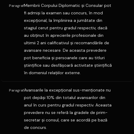
Membrii Corpului Diplomatic şi Consular pot
Paragraf
fi admişi la examen sau concurs, în mod
excepţional, la împlinirea a jumătate din
stagiul cerut pentru gradul respectiv, dacă
au obţinut în aprecierile profesionale din
ultimii 2 ani calificativul şi recomandările de
avansare necesare. De aceasta prevedere
pot beneficia şi persoanele care au titluri
ştiinţifice sau desfăşoară activitate ştiinţifică
în domeniul relaţiilor externe.
Avansarile la excepţional sus-menţionate nu
Paragraf
pot depăşi 10% din totalul avansarilor din
anul în curs pentru gradul respectiv. Aceasta
prevedere nu se referă la gradele de prim-
secretar şi consul, care se acordă pe bază
de concurs.