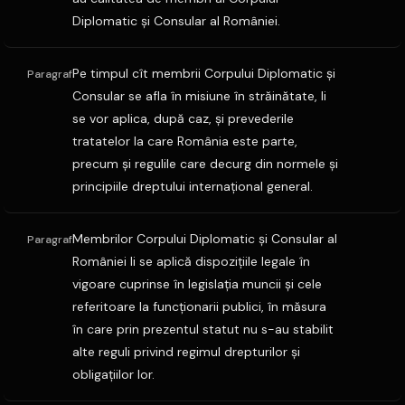
Diplomatic şi Consular al României.
Pe timpul cît membrii Corpului Diplomatic şi
Paragraf
Consular se afla în misiune în străinătate, li
se vor aplica, după caz, şi prevederile
tratatelor la care România este parte,
precum şi regulile care decurg din normele şi
principiile dreptului internaţional general.
Membrilor Corpului Diplomatic şi Consular al
Paragraf
României li se aplică dispoziţiile legale în
vigoare cuprinse în legislaţia muncii şi cele
referitoare la funcţionarii publici, în măsura
în care prin prezentul statut nu s-au stabilit
alte reguli privind regimul drepturilor şi
obligaţiilor lor.