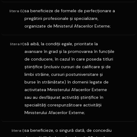
sa beneficieze de formele de perfecţionare a
litera G)
pregătirii profesionale şi specializare,
organizate de Ministerul Afacerilor Externe;
să aibă, la condiţii egale, prioritate la
litera H)
avansare în grad şi la promovarea în funcţiile
de conducere, în cazul în care poseda titluri
ştiinţifice (inclusiv cursuri de calificare şi de
limbi străine, cursuri postuniversitare şi
burse în străinătate) în domenii legate de
activitatea Ministerului Afacerilor Externe
sau au desfăşurat activităţi ştiinţifice în
specialităţi corespunzătoare activităţii
Ministerului Afacerilor Externe;
sa beneficieze, o singură dată, de concediu
litera I)