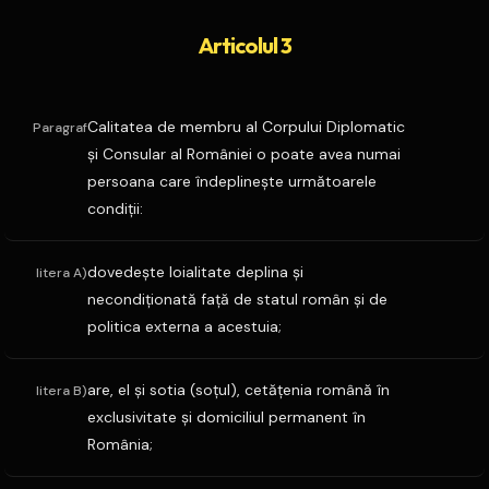
Articolul 3
Calitatea de membru al Corpului Diplomatic
Paragraf
şi Consular al României o poate avea numai
persoana care îndeplineşte următoarele
condiţii:
dovedeşte loialitate deplina şi
litera A)
necondiţionată faţă de statul român şi de
politica externa a acestuia;
are, el şi sotia (soţul), cetăţenia română în
litera B)
exclusivitate şi domiciliul permanent în
România;