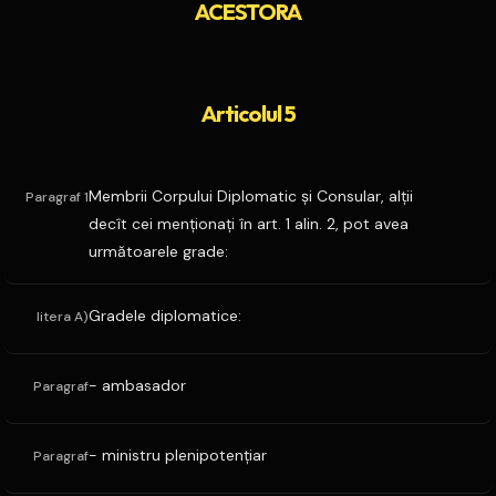
ACESTORA
Articolul 5
Membrii Corpului Diplomatic şi Consular, alţii
Paragraf 1
decît cei menţionaţi în art. 1 alin. 2, pot avea
următoarele grade:
Gradele diplomatice:
litera A)
- ambasador
Paragraf
- ministru plenipotenţiar
Paragraf