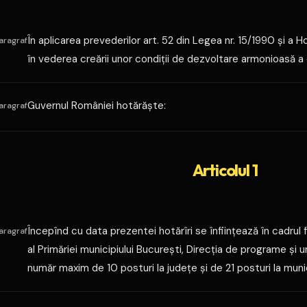
În aplicarea prevederilor art. 52 din Legea nr. 15/1990 şi a Ho
aragraf
în vederea creării unor condiţii de dezvoltare armonioasă a co
Guvernul României hotărăşte:
aragraf
Articolul 1
Începînd cu data prezentei hotărîri se înfiinţează în cadrul 
aragraf
al Primăriei municipiului Bucureşti, Direcţia de programe şi 
număr maxim de 10 posturi la judeţe şi de 21 posturi la munic