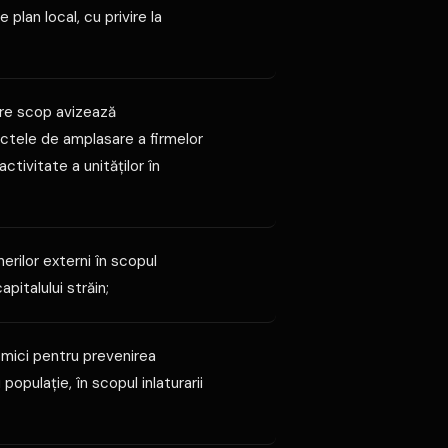
 plan local, cu privire la
care scop avizează
ectele de amplasare a firmelor
ctivitate a unităţilor în
erilor externi în scopul
apitalului străin;
omici pentru prevenirea
populaţie, în scopul inlaturarii