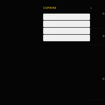
CUPRINS
4
P
Articolul 1
Articolul 2
Articolul 3
P
Articolul 4
P