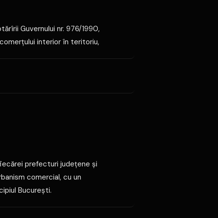
tărîrii Guvernului nr. 976/1990,
merţului interior în teritoriu,
fiecărei prefecturi judeţene şi
urbanism comercial, cu un
ipiul Bucureşti.