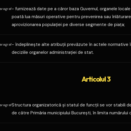
- furnizează date pe a căror baza Guvernul, organele locale 
aragraf
poată lua măsuri operative pentru prevenirea sau înlăturarea
aprovizionarea populaţiei pe diverse segmente de piaţa;
- îndeplineşte alte atribuţii prevăzute în actele normative î
aragraf
deciziile organelor administraţiei de stat.
Articolul 3
Structura organizatorică şi statul de funcţii se vor stabili 
aragraf
de către Primăria municipiului Bucureşti, în limita numărului d