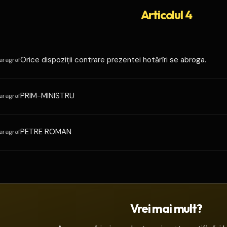
Articolul 4
Orice dispoziţii contrare prezentei hotărîri se abroga.
aragraf
PRIM-MINISTRU
aragraf
PETRE ROMAN
aragraf
Vrei mai mult?