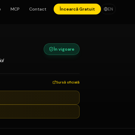
e
MCP
Contact
Încearcă Gratuit
EN
În vigoare
al
Sursă oficială