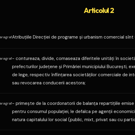
Articolul 2
Atribuţiile Direcţiei de programe şi urbanism comercial sînt
aragraf
- contureaza, divide, comaseaza diferitele unităţi în societă
aragraf
prefecturilor judeţene şi Primăriei municipiului Bucureşti, e
de lege, respectiv înfiinţarea societăţilor comerciale de in
sau revocarea conducerii acestora;
- primeşte de la coordonatorii de balanţa repartiţiile emis
aragraf
pentru consumul populaţiei, le defalca pe agenţii economici d
natura capitalului lor social (public, mixt, privat sau cu parti