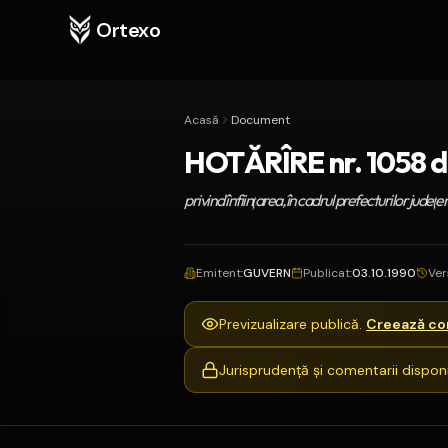
Ortexo
Acasă
Document
HOTĂRÎRE nr. 1058 d
privind înfiinţarea, în cadrul prefecturilor jude
Emitent
:
GUVERN
Publicat
:
03.10.1990
Ver
Previzualizare publică.
Creează con
Jurisprudență și comentarii disponi