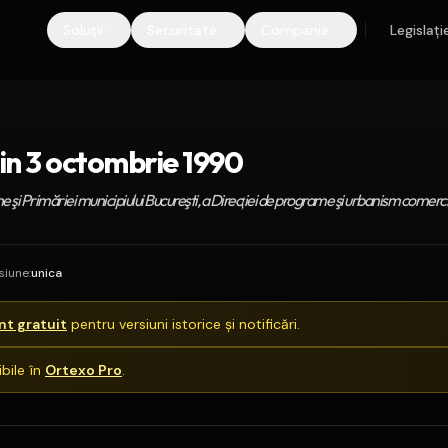
Soluții
Securitate
Companie
Legislați
in 3 octombrie 1990
ţene şi Primăriei municipiului Bucureşti, a Direcţiei de programe şi urbanism comerci
siune
:
unica
t gratuit
pentru versiuni istorice și notificări.
bile în
Ortexo Pro
.