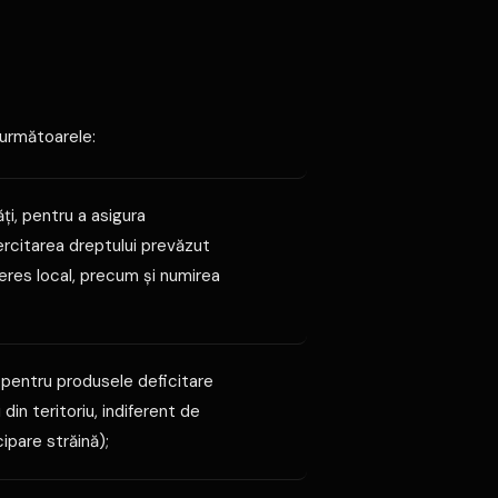
 următoarele:
ţi, pentru a asigura
xercitarea dreptului prevăzut
teres local, precum şi numirea
e pentru produsele deficitare
in teritoriu, indiferent de
cipare străină);