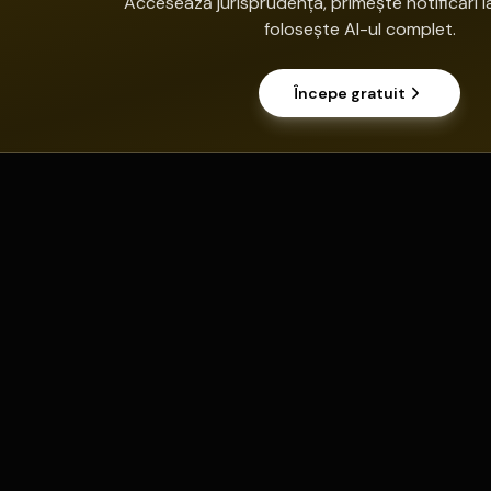
Accesează jurisprudența, primește notificări la
folosește AI-ul complet.
Începe gratuit